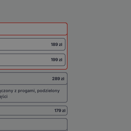
189 zł
199 zł
289 zł
ączony z progami, podzielony
ęści
179 zł