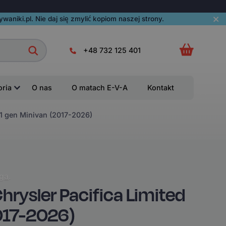
aniki.pl. Nie daj się zmylić kopiom naszej strony.
+48 732 125 401
oria
O nas
O matach E-V-A
Kontakt
1 gen Minivan (2017-2026)
ga
.
ysler Pacifica Limited
017-2026)