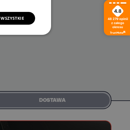
4.8
 WSZYSTKIE
48 279
opinii
z całego
okresu
DOSTAWA