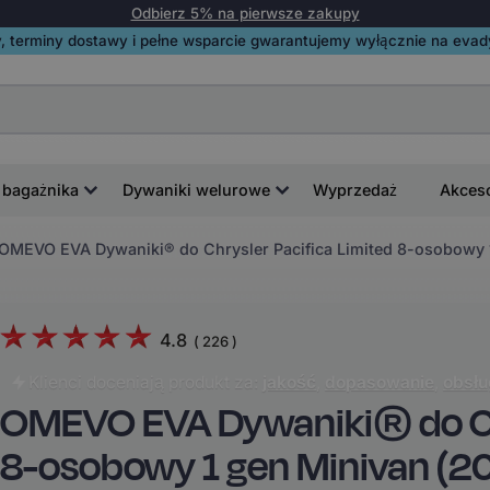
Odbierz 5% na pierwsze zakupy
, terminy dostawy i pełne wsparcie gwarantujemy wyłącznie na evadyw
 bagażnika
Dywaniki welurowe
Wyprzedaż
Akces
OMEVO EVA Dywaniki® do Chrysler Pacifica Limited 8-osobowy 
4.8
(
226
)
Klienci doceniają produkt za:
jakość
,
dopasowanie
,
obsłu
OMEVO EVA Dywaniki® do Chr
8-osobowy 1 gen Minivan (2