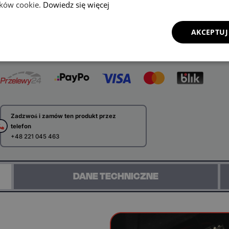
lików cookie.
Dowiedz się więcej
Wybierz typ silnika
Benzyna
inne
AKCEPTUJ
DODAJ DO KOSZYKA
Zadzwoń i zamów ten produkt przez
telefon
+48 221 045 463
DANE TECHNICZNE