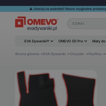
⚠️️ Uważaj na podróbki! Nasze oryginalne produkty
EVA Dywaniki®
OMEVO 5D Pro
Maty do
Strona główna
EVA Dywaniki
Chrysler
Pacifica