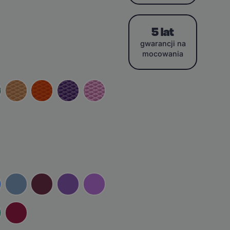
5 lat
gwarancji na
mocowania