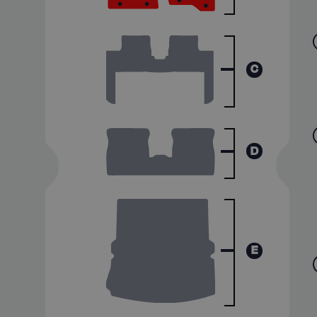
C
D
E