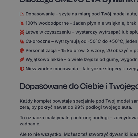
Dopasowanie – szyte na miarę pod Twój model auta,
100% wodoodporne – żaden płyn nie wsiąknie, brak
Łatwe w czyszczeniu – wystarczy wytrzepać lub spł
Całoroczne – wytrzymują od -50°C do +50°C, jeden
Personalizacja – 15 kolorów, 3 wzory, 20 obszyć = 
Wyjątkowo lekkie – o wiele lżejsze od gumy, wygodne
Niezawodne mocowania – fabryczne stopery + rzepy
Dopasowane do Ciebie i Twojeg
Każdy komplet powstaje specjalnie pod Twój model sam
zera, by pokryć nawet do 99% podłogi twojego auta.
To oznacza maksymalną ochronę podłogi – zdecydowanie
zadbanie.
Ale to nie wszystko. Możesz też stworzyć dywaniki id