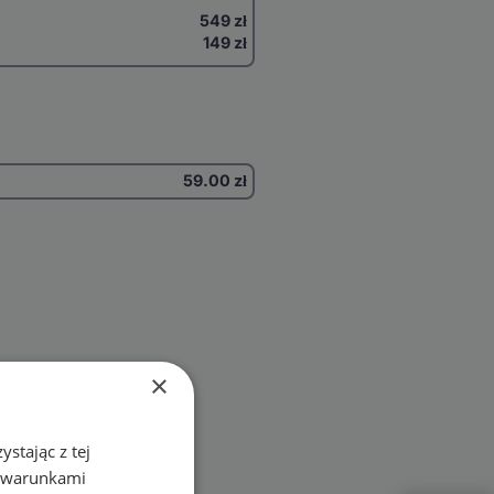
549 zł
149 zł
59.00
zł
×
stając z tej
z warunkami