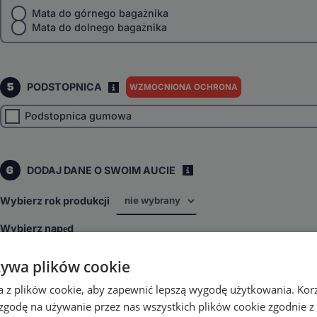
Mata do górnego bagażnika
Mata do dolnego bagażnika
5
PODSTOPNICA
WZMOCNIONA OCHRONA
I
Podstopnica gumowa
6
DODAJ DANE O SWOIM AUCIE
i
Wybierz rok produkcji
Wybierz napęd
4x4
inne
żywa plików cookie
Wybierz skrzynię biegów
a z plików cookie, aby zapewnić lepszą wygodę użytkowania. Korzy
Automatyczna
inne
 zgodę na używanie przez nas wszystkich plików cookie zgodnie 