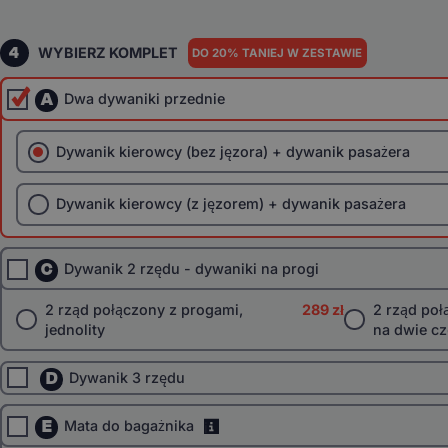
4
WYBIERZ KOMPLET
DO 20% TANIEJ W ZESTAWIE
A
Dwa dywaniki przednie
Dywanik kierowcy (bez jęzora) + dywanik pasażera
Dywanik kierowcy (z jęzorem) + dywanik pasażera
C
Dywanik 2 rzędu - dywaniki na progi
2 rząd połączony z progami,
289 zł
2 rząd poł
jednolity
na dwie cz
D
Dywanik 3 rzędu
E
Mata do bagażnika
i