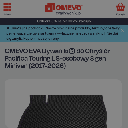
Menu
Koszyk
Odbierz 5% na pierwsze zakupy
⚠️️ Uważaj na podróbki! Nasze oryginalne produkty, terminy dostawy i
pełne wsparcie gwarantujemy wyłącznie na evadywaniki.pl. Nie daj
się zmylić kopiom naszej strony.
OMEVO EVA Dywaniki® do Chrysler
Pacifica Touring L 8-osobowy 3 gen
Minivan (2017-2026)