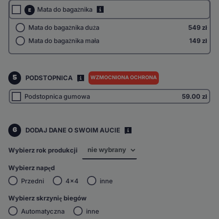
Mata do bagażnika
i
E
Mata do bagażnika duża
549 zł
Mata do bagażnika mała
149 zł
5
PODSTOPNICA
WZMOCNIONA OCHRONA
I
Podstopnica gumowa
59.00
zł
6
DODAJ DANE O SWOIM AUCIE
i
Wybierz rok produkcji
Wybierz napęd
Przedni
4x4
inne
Wybierz skrzynię biegów
Automatyczna
inne