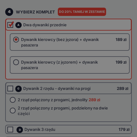
4
WYBIERZ KOMPLET
DO 20% TANIEJ W ZESTAWIE
Dwa dywaniki przednie
A
Dywanik kierowcy (bez jęzora) + dywanik
189 zł
pasażera
Dywanik kierowcy (z jęzorem) + dywanik
199 zł
pasażera
Dywanik 2 rzędu - dywaniki na progi
289 zł
C
2 rząd połączony z progami, jednolity
289 zł
2 rząd połączony z progami, podzielony na dwie
części
Dywanik 3 rzędu
179 zł
D