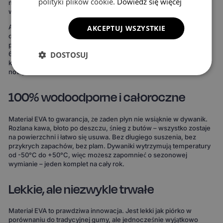
polityki plików cookie.
Dowiedz się więcej
niż w przypadku uniwersalnych mat. Rezultat widać od razu:
wnętrze wygląda bardziej spójnie, elegancko i zadbanie.
Ale to nie wszystko. Możesz też stworzyć dywaniki idealnie
AKCEPTUJ WSZYSTKIE
dopasowane do Twojego stylu. Do wyboru masz 15 kolorów
powierzchni, 3 wzory komórek i 20 wariantów obszycia – to ponad
DOSTOSUJ
690 kombinacji! Możesz wybrać dywaniki, które idealnie
komponują się z wnętrzem Twojego auta lub nadają mu zupełnie
nowy charakter.
100% wodoodporne i całoroczne
Materiał EVA to gwarancja, że żaden płyn nie wsiąknie w dywanik.
Rozlana kawa, błoto po deszczu, śnieg z butów – wszystko zostaje
na powierzchni i łatwo się usuwa. Bez długiego suszenia, bez
przykrych zapachów, bez plam. Dywaniki wytrzymują temperatury
od -50°C do +50°C, więc możesz zapomnieć o sezonowej
wymianie – jeden komplet na cały rok.
Lekkie, ale niezwykle trwałe
Materiał EVA to prawdziwa innowacja. Jest lekki jak piórko w
porównaniu do tradycyjnej gumy, ale jednocześnie wyjątkowo