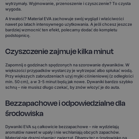
wytrzymały. Wyjmowanie, przenoszenie i czyszczenie? To czysta
wygoda.
A trwałość? Materiał EVA zachowuje swój wygląd i właściwości
nawet po latach intensywnego użytkowania. A jeśli chcesz jeszcze
bardziej wzmocnić ten efekt, polecamy dodać do kompletu
podstopnicę.
Czyszczenie zajmuje kilka minut
Zapomnij o godzinach spędzonych na szorowanie dywaników. W
większości przypadków wystarczy je wytrzepać albo spłukać wodą.
Przy większych zabrudzeniach użyj myjki ciśnieniowej (z odległości
min. 50 cm), a w 3-5 minut będą jak nowe. Dywaniki bardzo szybko
schną – nie musisz długo czekać, by znów włożyć je do auta.
Bezzapachowe i odpowiedzialne dla
środowiska
Dywaniki EVA są całkowicie bezzapachowe – nie wydzielają
aromatów nawet w upały i nie wchłaniają obcych zapachów.
Materiał nie drażni również zwierząt. Dbamy też o środowisko na