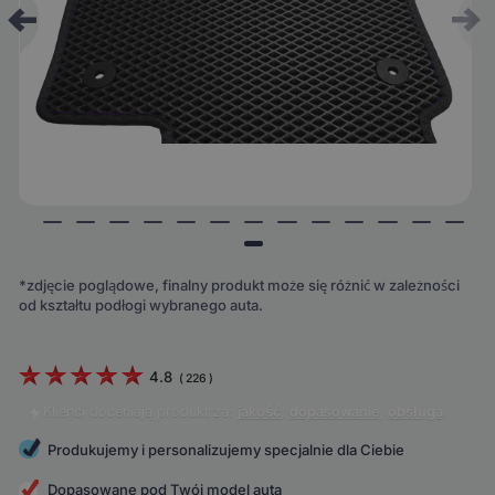
*zdjęcie poglądowe, finalny produkt może się różnić w zależności
od kształtu podłogi wybranego auta.
4.8
(
226
)
Klienci doceniają produkt za:
jakość
,
dopasowanie
,
obsługa
.
Produkujemy i personalizujemy specjalnie dla Ciebie
Dopasowane pod Twój model auta