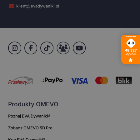
klient@evadywaniki.pl
4.8
48 327
opinii
Produkty OMEVO
Poznaj EVA Dywaniki®
Zobacz OMEVO 5D Pro
Kup EVA Dywaniki®