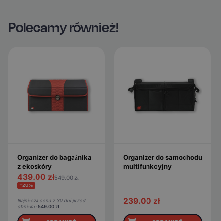
Polecamy również!
Organizer do bagażnika
Organizer do samochodu
z ekoskóry
multifunkcyjny
439.00
zł
549.00
zł
−20%
239.00
zł
Najniższa cena z 30 dni przed
obniżką:
549.00
zł