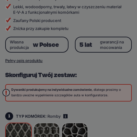
Lekki, wodoodporny, trwały, łatwy w czyszczeniu materiał
E-V-A z funkcjonalnymi komórkami
Zaufany Polski producent
Zniżka przy zakupie kompletu
Własna
gwarancji na
w Polsce
5 lat
produkcja
mocowania
Pełny opis produktu
Skonfiguruj Twój zestaw:
Dywaniki produkujemy na indywidualne zamówienie
, dlatego prosimy o
bardzo uważne wypełnienie szczegółów auta w konfiguratorze.
1
TYP KOMÓREK:
Romby
i