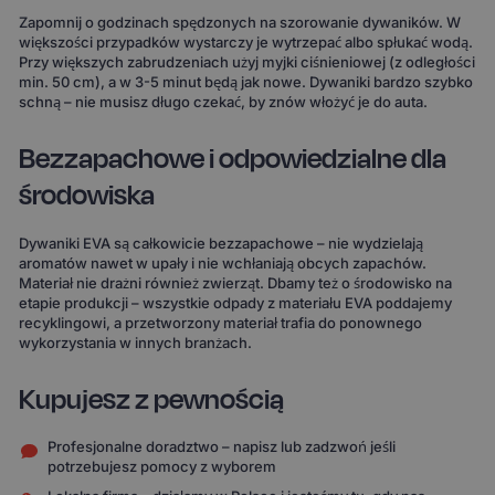
Zapomnij o godzinach spędzonych na szorowanie dywaników. W
większości przypadków wystarczy je wytrzepać albo spłukać wodą.
Przy większych zabrudzeniach użyj myjki ciśnieniowej (z odległości
min. 50 cm), a w 3-5 minut będą jak nowe. Dywaniki bardzo szybko
schną – nie musisz długo czekać, by znów włożyć je do auta.
Bezzapachowe i odpowiedzialne dla
środowiska
Dywaniki EVA są całkowicie bezzapachowe – nie wydzielają
aromatów nawet w upały i nie wchłaniają obcych zapachów.
Materiał nie drażni również zwierząt. Dbamy też o środowisko na
etapie produkcji – wszystkie odpady z materiału EVA poddajemy
recyklingowi, a przetworzony materiał trafia do ponownego
wykorzystania w innych branżach.
Kupujesz z pewnością
Profesjonalne doradztwo – napisz lub zadzwoń jeśli
potrzebujesz pomocy z wyborem