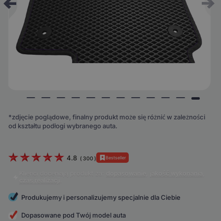
*zdjęcie poglądowe, finalny produkt może się różnić w zależności
od kształtu podłogi wybranego auta.
4.8
Bestseller
(
300
)
Klienci doceniają produkt za:
dopasowanie
,
jakość wykonania
,
czas realizacji
.
Produkujemy i personalizujemy specjalnie dla Ciebie
Dopasowane pod Twój model auta