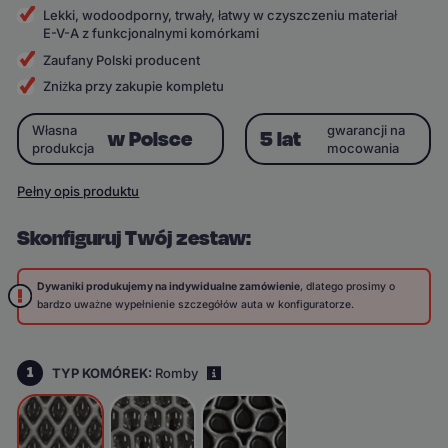
Lekki, wodoodporny, trwały, łatwy w czyszczeniu materiał
E-V-A z funkcjonalnymi komórkami
Zaufany Polski producent
Zniżka przy zakupie kompletu
Własna
gwarancji na
w Polsce
5 lat
produkcja
mocowania
Pełny opis produktu
Skonfiguruj Twój zestaw:
Dywaniki produkujemy na indywidualne zamówienie
, dlatego prosimy o
bardzo uważne wypełnienie szczegółów auta w konfiguratorze.
1
TYP KOMÓREK:
Romby
i