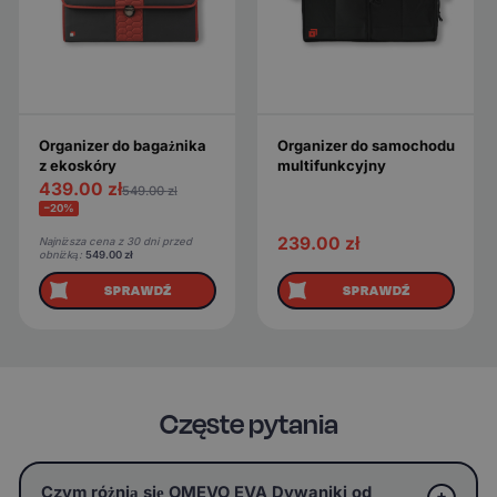
Organizer do bagażnika
Organizer do samochodu
z ekoskóry
multifunkcyjny
439.00
zł
549.00
zł
−20%
239.00
zł
Najniższa cena z 30 dni przed
obniżką:
549.00
zł
SPRAWDŹ
SPRAWDŹ
Częste pytania
Czym różnią się OMEVO EVA Dywaniki od