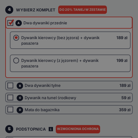
4
WYBIERZ KOMPLET
DO 20% TANIEJ W ZESTAWIE
Dwa dywaniki przednie
A
Dywanik kierowcy (bez jęzora) + dywanik
189 zł
pasażera
Dywanik kierowcy (z jęzorem) + dywanik
199 zł
pasażera
Dwa dywaniki tylne
189 zł
B
Dywanik na tunel środkowy
59 zł
C
Mata do bagażnika
359 zł
D
5
PODSTOPNICA
WZMOCNIONA OCHRONA
I