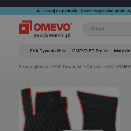
⚠️️ Uważaj na podróbki! Nasze oryginalne produkty
EVA Dywaniki®
OMEVO 5D Pro
Maty do
Strona główna
EVA Dywaniki
Citroën
C3
OMEVO