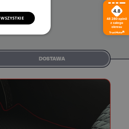
4.8
 WSZYSTKIE
48 280
opinii
z całego
okresu
DOSTAWA