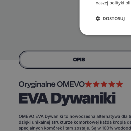
naszej polityki p
DOSTOSUJ
OPIS
Oryginalne OMEVO
EVA Dywaniki
OMEVO EVA Dywaniki to nowoczesna alternatywa dla tr
dzięki unikalnej strukturze komórkowej każda kropla d
specjalnych komórek i tam zostaje. Są w 100% wodoodp