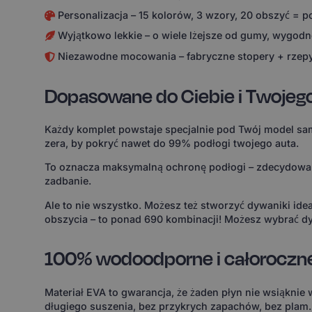
Personalizacja – 15 kolorów, 3 wzory, 20 obszyć = 
Wyjątkowo lekkie – o wiele lżejsze od gumy, wygodne
Niezawodne mocowania – fabryczne stopery + rzepy
Dopasowane do Ciebie i Twojeg
Każdy komplet powstaje specjalnie pod Twój model sam
zera, by pokryć nawet do 99% podłogi twojego auta.
To oznacza maksymalną ochronę podłogi – zdecydowanie
zadbanie.
Ale to nie wszystko. Możesz też stworzyć dywaniki id
obszycia – to ponad 690 kombinacji! Możesz wybrać dy
100% wodoodporne i całoroczn
Materiał EVA to gwarancja, że żaden płyn nie wsiąknie
długiego suszenia, bez przykrych zapachów, bez plam