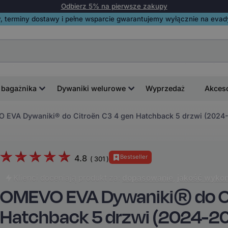
Odbierz 5% na pierwsze zakupy
, terminy dostawy i pełne wsparcie gwarantujemy wyłącznie na evadyw
 bagażnika
Dywaniki welurowe
Wyprzedaż
Akces
 EVA Dywaniki® do Citroën C3 4 gen Hatchback 5 drzwi (2024
4.8
Bestseller
(
301
)
Klienci doceniają produkt za:
dopasowanie
,
jakość wykon
OMEVO EVA Dywaniki® do Ci
Hatchback 5 drzwi (2024-2