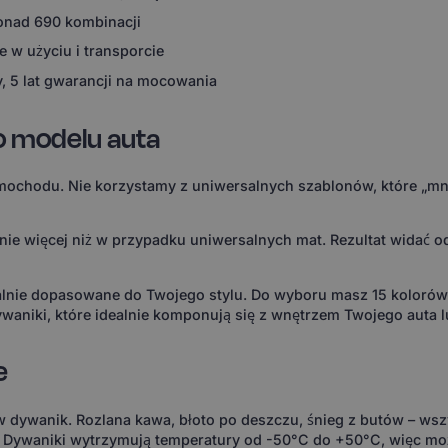
ponad 690 kombinacji
 w użyciu i transporcie
, 5 lat gwarancji na mocowania
o modelu auta
ochodu. Nie korzystamy z uniwersalnych szablonów, które „mni
 więcej niż w przypadku uniwersalnych mat. Rezultat widać od 
ealnie dopasowane do Twojego stylu. Do wyboru masz 15 koloró
waniki, które idealnie komponują się z wnętrzem Twojego auta l
e
 w dywanik. Rozlana kawa, błoto po deszczu, śnieg z butów – wsz
. Dywaniki wytrzymują temperatury od -50°C do +50°C, więc m