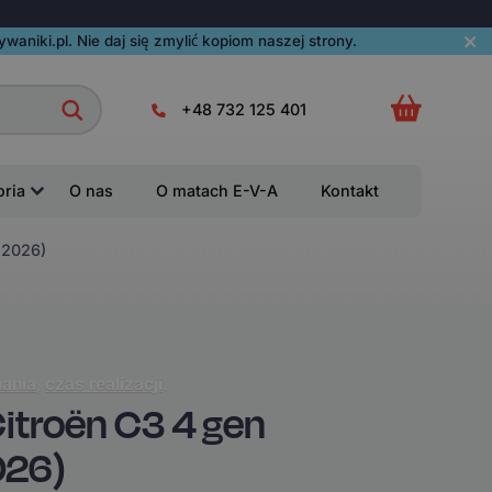
aniki.pl. Nie daj się zmylić kopiom naszej strony.
+48 732 125 401
oria
O nas
O matach E-V-A
Kontakt
-2026)
ania
,
czas realizacji
.
troën C3 4 gen
026)