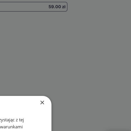
59.00
zł
×
stając z tej
z warunkami