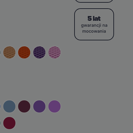
5 lat
gwarancji na
mocowania