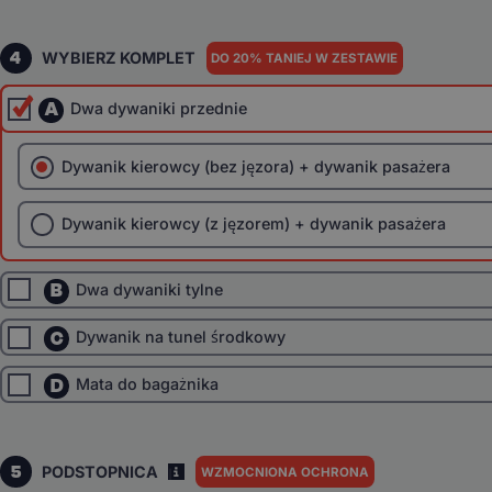
4
WYBIERZ KOMPLET
DO 20% TANIEJ W ZESTAWIE
A
Dwa dywaniki przednie
Dywanik kierowcy (bez jęzora) + dywanik pasażera
Dywanik kierowcy (z jęzorem) + dywanik pasażera
B
Dwa dywaniki tylne
C
Dywanik na tunel środkowy
D
Mata do bagażnika
5
PODSTOPNICA
WZMOCNIONA OCHRONA
I