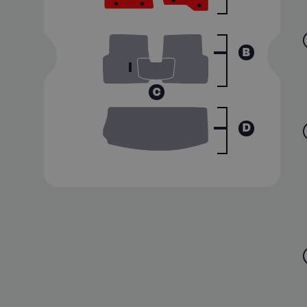
B
C
D