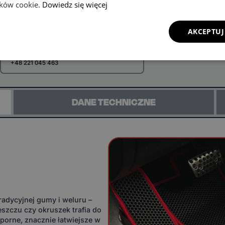
lików cookie.
Dowiedz się więcej
AKCEPTUJ
Zadzwoń i zamów ten produkt przez
telefon
+48 221 045 463
DANE TECHNICZNE
adycyjnej gumy i weluru –
eszczu czy okruszek trafia do
orne, znacznie łatwiejsze w