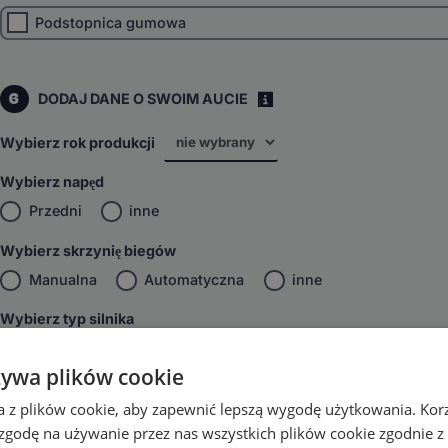
Podstopnica gumowa
6
DODAJ DANE O SWOIM AUCIE
i
Wybierz rok produkcji
Wybierz napęd
Przedni
inne
Wybierz skrzynię biegów
Manualna
Automatyczna
inne
Wybierz typ silnika
Benzyna/Diesel
inne
żywa plików cookie
DODAJ DO KOSZYKA
a z plików cookie, aby zapewnić lepszą wygodę użytkowania. Korzy
 zgodę na używanie przez nas wszystkich plików cookie zgodnie 