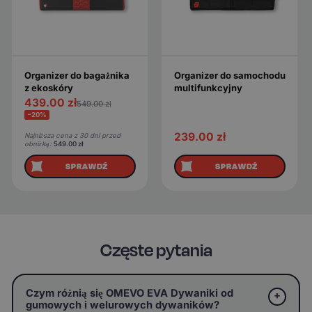
Organizer do bagażnika
Organizer do samochodu
z ekoskóry
multifunkcyjny
439.00
zł
549.00
zł
−20%
239.00
zł
Najniższa cena z 30 dni przed
obniżką:
549.00
zł
SPRAWDŹ
SPRAWDŹ
Częste pytania
Czym różnią się OMEVO EVA Dywaniki od
gumowych i welurowych dywaników?