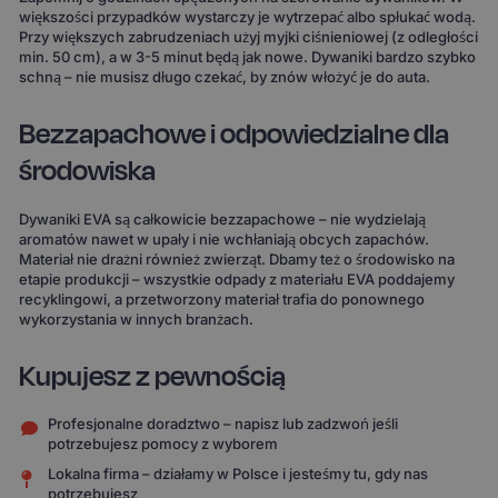
większości przypadków wystarczy je wytrzepać albo spłukać wodą.
Przy większych zabrudzeniach użyj myjki ciśnieniowej (z odległości
min. 50 cm), a w 3-5 minut będą jak nowe. Dywaniki bardzo szybko
schną – nie musisz długo czekać, by znów włożyć je do auta.
Bezzapachowe i odpowiedzialne dla
środowiska
Dywaniki EVA są całkowicie bezzapachowe – nie wydzielają
aromatów nawet w upały i nie wchłaniają obcych zapachów.
Materiał nie drażni również zwierząt. Dbamy też o środowisko na
etapie produkcji – wszystkie odpady z materiału EVA poddajemy
recyklingowi, a przetworzony materiał trafia do ponownego
wykorzystania w innych branżach.
Kupujesz z pewnością
Profesjonalne doradztwo – napisz lub zadzwoń jeśli
potrzebujesz pomocy z wyborem
Lokalna firma – działamy w Polsce i jesteśmy tu, gdy nas
potrzebujesz