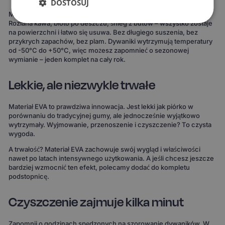
DOSTOSUJ
Materiał EVA to gwarancja, że żaden płyn nie wsiąknie w dywanik.
Rozlana kawa, błoto po deszczu, śnieg z butów – wszystko zostaje
na powierzchni i łatwo się usuwa. Bez długiego suszenia, bez
przykrych zapachów, bez plam. Dywaniki wytrzymują temperatury
od -50°C do +50°C, więc możesz zapomnieć o sezonowej
wymianie – jeden komplet na cały rok.
Lekkie, ale niezwykle trwałe
Materiał EVA to prawdziwa innowacja. Jest lekki jak piórko w
porównaniu do tradycyjnej gumy, ale jednocześnie wyjątkowo
wytrzymały. Wyjmowanie, przenoszenie i czyszczenie? To czysta
wygoda.
A trwałość? Materiał EVA zachowuje swój wygląd i właściwości
nawet po latach intensywnego użytkowania. A jeśli chcesz jeszcze
bardziej wzmocnić ten efekt, polecamy dodać do kompletu
podstopnicę.
Czyszczenie zajmuje kilka minut
Zapomnij o godzinach spędzonych na szorowanie dywaników. W