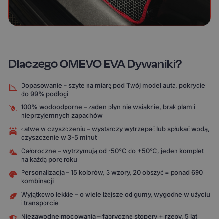
Dlaczego OMEVO EVA Dywaniki?
Dopasowanie – szyte na miarę pod Twój model auta, pokrycie
do 99% podłogi
100% wodoodporne – żaden płyn nie wsiąknie, brak plam i
nieprzyjemnych zapachów
Łatwe w czyszczeniu – wystarczy wytrzepać lub spłukać wodą,
czyszczenie w 3-5 minut
Całoroczne – wytrzymują od -50°C do +50°C, jeden komplet
na każdą porę roku
Personalizacja – 15 kolorów, 3 wzory, 20 obszyć = ponad 690
kombinacji
Wyjątkowo lekkie – o wiele lżejsze od gumy, wygodne w użyciu
i transporcie
Niezawodne mocowania – fabryczne stopery + rzepy, 5 lat