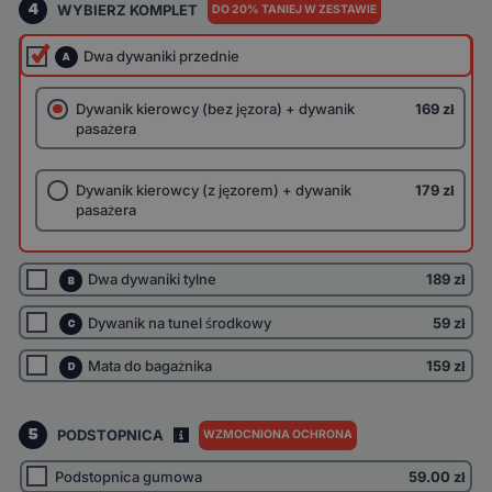
4
WYBIERZ KOMPLET
DO 20% TANIEJ W ZESTAWIE
Dwa dywaniki przednie
A
Dywanik kierowcy (bez jęzora) + dywanik
169 zł
pasażera
Dywanik kierowcy (z jęzorem) + dywanik
179 zł
pasażera
Dwa dywaniki tylne
189 zł
B
Dywanik na tunel środkowy
59 zł
C
Mata do bagażnika
159 zł
D
5
PODSTOPNICA
WZMOCNIONA OCHRONA
I
Podstopnica gumowa
59.00
zł