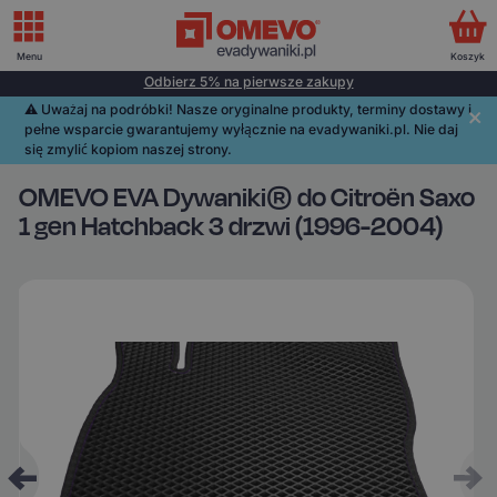
Menu
Koszyk
Odbierz 5% na pierwsze zakupy
⚠️️ Uważaj na podróbki! Nasze oryginalne produkty, terminy dostawy i
pełne wsparcie gwarantujemy wyłącznie na evadywaniki.pl. Nie daj
się zmylić kopiom naszej strony.
OMEVO EVA Dywaniki® do Citroën Saxo
1 gen Hatchback 3 drzwi (1996-2004)