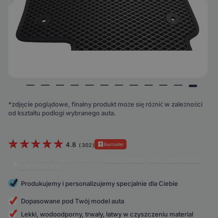
*zdjęcie poglądowe, finalny produkt może się różnić w zależności
od kształtu podłogi wybranego auta.
4.8
Bestseller
(
302
)
Klienci doceniają produkt za:
dopasowanie
,
jakość wykonania
,
czas realizacji
.
Produkujemy i personalizujemy specjalnie dla Ciebie
Dopasowane pod Twój model auta
Lekki, wodoodporny, trwały, łatwy w czyszczeniu materiał