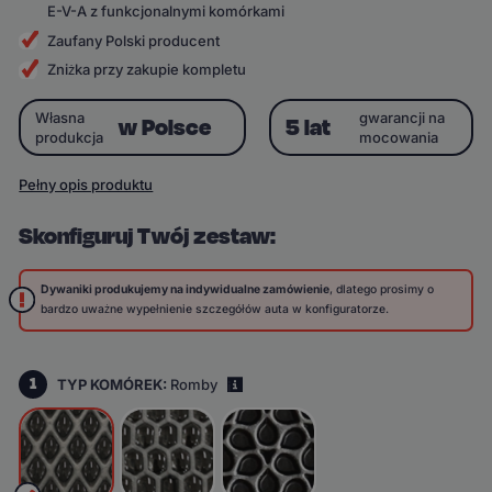
E-V-A z funkcjonalnymi komórkami
Zaufany Polski producent
Zniżka przy zakupie kompletu
Własna
gwarancji na
w Polsce
5 lat
produkcja
mocowania
Pełny opis produktu
Skonfiguruj Twój zestaw:
Dywaniki produkujemy na indywidualne zamówienie
, dlatego prosimy o
bardzo uważne wypełnienie szczegółów auta w konfiguratorze.
1
TYP KOMÓREK:
Romby
i