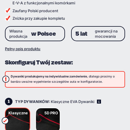
E-V-A z funkcjonalnymi komórkami
Zaufany Polski producent
Zniżka przy zakupie kompletu
Własna
gwarancji na
w Polsce
5 lat
produkcja
mocowania
Pełny opis produktu
Skonfiguruj Twój zestaw:
Dywaniki produkujemy na indywidualne zamówienie
, dlatego prosimy o
bardzo uważne wypełnienie szczegółów auta w konfiguratorze.
1
TYP DYWANIKÓW:
Klasyczne EVA Dywaniki
i
Klasyczne
5D PRO