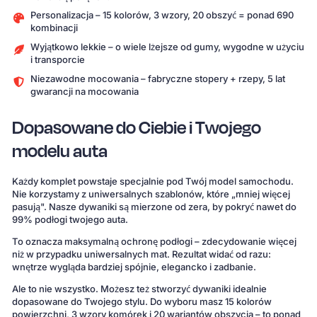
Personalizacja – 15 kolorów, 3 wzory, 20 obszyć = ponad 690
kombinacji
Wyjątkowo lekkie – o wiele lżejsze od gumy, wygodne w użyciu
i transporcie
Niezawodne mocowania – fabryczne stopery + rzepy, 5 lat
gwarancji na mocowania
Dopasowane do Ciebie i Twojego
modelu auta
Każdy komplet powstaje specjalnie pod Twój model samochodu.
Nie korzystamy z uniwersalnych szablonów, które „mniej więcej
pasują". Nasze dywaniki są mierzone od zera, by pokryć nawet do
99% podłogi twojego auta.
To oznacza maksymalną ochronę podłogi – zdecydowanie więcej
niż w przypadku uniwersalnych mat. Rezultat widać od razu:
wnętrze wygląda bardziej spójnie, elegancko i zadbanie.
Ale to nie wszystko. Możesz też stworzyć dywaniki idealnie
dopasowane do Twojego stylu. Do wyboru masz 15 kolorów
powierzchni, 3 wzory komórek i 20 wariantów obszycia – to ponad