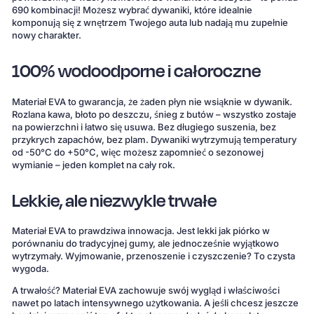
690 kombinacji! Możesz wybrać dywaniki, które idealnie
komponują się z wnętrzem Twojego auta lub nadają mu zupełnie
nowy charakter.
100% wodoodporne i całoroczne
Materiał EVA to gwarancja, że żaden płyn nie wsiąknie w dywanik.
Rozlana kawa, błoto po deszczu, śnieg z butów – wszystko zostaje
na powierzchni i łatwo się usuwa. Bez długiego suszenia, bez
przykrych zapachów, bez plam. Dywaniki wytrzymują temperatury
od -50°C do +50°C, więc możesz zapomnieć o sezonowej
wymianie – jeden komplet na cały rok.
Lekkie, ale niezwykle trwałe
Materiał EVA to prawdziwa innowacja. Jest lekki jak piórko w
porównaniu do tradycyjnej gumy, ale jednocześnie wyjątkowo
wytrzymały. Wyjmowanie, przenoszenie i czyszczenie? To czysta
wygoda.
A trwałość? Materiał EVA zachowuje swój wygląd i właściwości
nawet po latach intensywnego użytkowania. A jeśli chcesz jeszcze