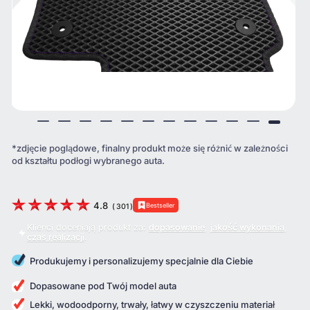
*zdjęcie poglądowe, finalny produkt może się różnić w zależności
od kształtu podłogi wybranego auta.
4.8
Bestseller
(
301
)
Klienci doceniają produkt za:
dopasowanie
,
jakość wykonania
,
czas realizacji
.
Produkujemy i personalizujemy specjalnie dla Ciebie
Dopasowane pod Twój model auta
Lekki, wodoodporny, trwały, łatwy w czyszczeniu materiał