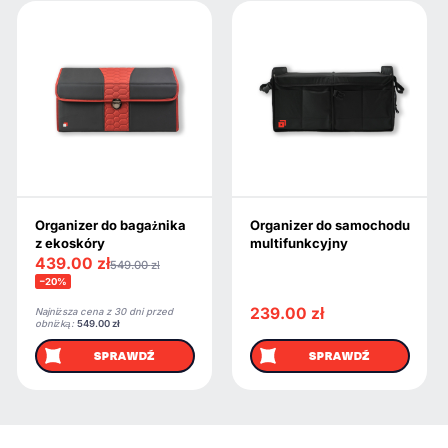
Organizer do bagażnika
Organizer do samochodu
z ekoskóry
multifunkcyjny
439.00
zł
549.00
zł
−20%
239.00
zł
Najniższa cena z 30 dni przed
obniżką:
549.00
zł
SPRAWDŹ
SPRAWDŹ