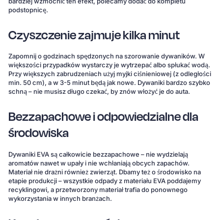
bardziej wzmocnić ten efekt, polecamy dodać do kompletu
podstopnicę.
Czyszczenie zajmuje kilka minut
Zapomnij o godzinach spędzonych na szorowanie dywaników. W
większości przypadków wystarczy je wytrzepać albo spłukać wodą.
Przy większych zabrudzeniach użyj myjki ciśnieniowej (z odległości
min. 50 cm), a w 3-5 minut będą jak nowe. Dywaniki bardzo szybko
schną – nie musisz długo czekać, by znów włożyć je do auta.
Bezzapachowe i odpowiedzialne dla
środowiska
Dywaniki EVA są całkowicie bezzapachowe – nie wydzielają
aromatów nawet w upały i nie wchłaniają obcych zapachów.
Materiał nie drażni również zwierząt. Dbamy też o środowisko na
etapie produkcji – wszystkie odpady z materiału EVA poddajemy
recyklingowi, a przetworzony materiał trafia do ponownego
wykorzystania w innych branżach.