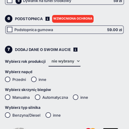
Dywanik na tunel środkowy
59 zł
C
6
PODSTOPNICA
WZMOCNIONA OCHRONA
I
Podstopnica gumowa
59.00
zł
7
DODAJ DANE O SWOIM AUCIE
i
Wybierz rok produkcji
Wybierz napęd
Przedni
inne
Wybierz skrzynię biegów
Manualna
Automatyczna
inne
Wybierz typ silnika
Benzyna/Diesel
inne