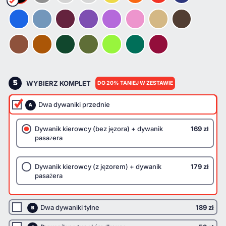
5
WYBIERZ KOMPLET
DO 20% TANIEJ W ZESTAWIE
Dwa dywaniki przednie
A
Dywanik kierowcy (bez jęzora) + dywanik
169 zł
pasażera
Dywanik kierowcy (z jęzorem) + dywanik
179 zł
pasażera
Dwa dywaniki tylne
189 zł
B