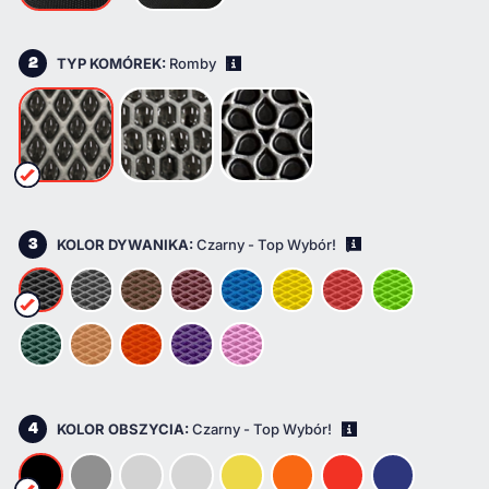
2
TYP KOMÓREK:
Romby
i
3
KOLOR DYWANIKA:
Czarny - Top Wybór!
i
4
KOLOR OBSZYCIA:
Czarny - Top Wybór!
i