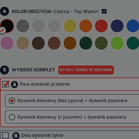
4
KOLOR OBSZYCIA:
Czarny - Top Wybór!
i
5
WYBIERZ KOMPLET
DO 20% TANIEJ W ZESTAWIE
A
Dwa dywaniki przednie
Dywanik kierowcy (bez jęzora) + dywanik pasażera
Dywanik kierowcy (z jęzorem) + dywanik pasażera
B
Dwa dywaniki tylne