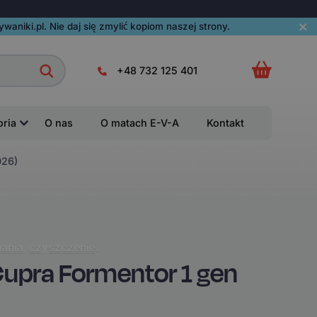
aniki.pl. Nie daj się zmylić kopiom naszej strony.
+48 732 125 401
oria
O nas
O matach E-V-A
Kontakt
026)
ania
,
czyszczenie
.
pra Formentor 1 gen