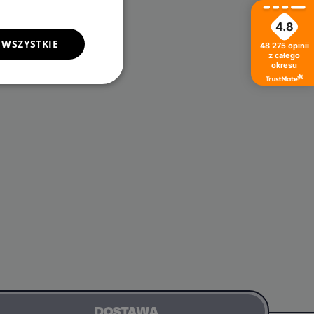
4.8
 WSZYSTKIE
48 275
opinii
V)
inne
z całego
okresu
DOSTAWA