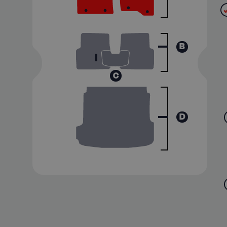
B
C
D