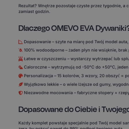
Rezultat? Wnętrze pozostaje czyste przez tygodnie, a 
zamiast godzin.
Dlaczego OMEVO EVA Dywaniki
Dopasowanie – szyte na miarę pod Twój model auta,
100% wodoodporne – żaden płyn nie wsiąknie, brak
Łatwe w czyszczeniu – wystarczy wytrzepać lub spł
Całoroczne – wytrzymują od -50°C do +50°C, jeden
Personalizacja – 15 kolorów, 3 wzory, 20 obszyć = 
Wyjątkowo lekkie – o wiele lżejsze od gumy, wygodne
Niezawodne mocowania – fabryczne stopery + rzepy
Dopasowane do Ciebie i Twojeg
Każdy komplet powstaje specjalnie pod Twój model sam
zera, by pokryć nawet do 99% podłogi twojego auta.