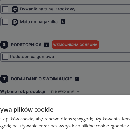
C
Dywanik na tunel środkowy
D
Mata do bagażnika
i
6
PODSTOPNICA
WZMOCNIONA OCHRONA
I
Podstopnica gumowa
7
DODAJ DANE O SWOIM AUCIE
i
Wybierz rok produkcji
Wybierz napęd
żywa plików cookie
Przedni
4x4
inne
a z plików cookie, aby zapewnić lepszą wygodę użytkowania. Korzy
Wybierz skrzynię biegów
 zgodę na używanie przez nas wszystkich plików cookie zgodnie 