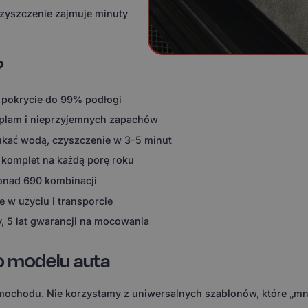
czyszczenie zajmuje minuty
?
 pokrycie do 99% podłogi
 plam i nieprzyjemnych zapachów
ukać wodą, czyszczenie w 3-5 minut
 komplet na każdą porę roku
ponad 690 kombinacji
 w użyciu i transporcie
, 5 lat gwarancji na mocowania
o modelu auta
ochodu. Nie korzystamy z uniwersalnych szablonów, które „mni