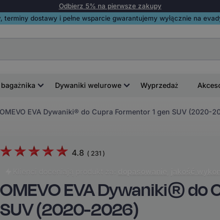
Odbierz 5% na pierwsze zakupy
, terminy dostawy i pełne wsparcie gwarantujemy wyłącznie na evadyw
 bagażnika
Dywaniki welurowe
Wyprzedaż
Akces
OMEVO EVA Dywaniki® do Cupra Formentor 1 gen SUV (2020-2
4.8
(
231
)
Klienci doceniają produkt za:
dopasowanie
,
jakość wykon
OMEVO EVA Dywaniki® do Cu
SUV (2020-2026)