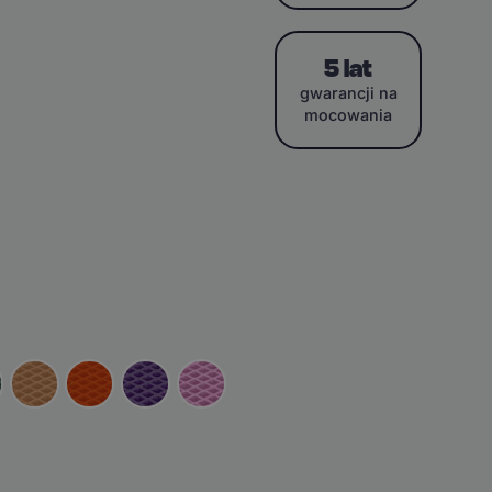
5 lat
gwarancji na
mocowania