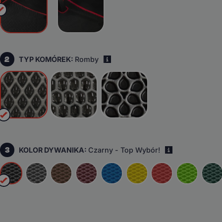
2
TYP KOMÓREK:
Romby
i
3
KOLOR DYWANIKA:
Czarny - Top Wybór!
i