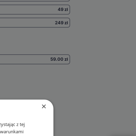
49 zł
249 zł
59.00
zł
×
stając z tej
z warunkami