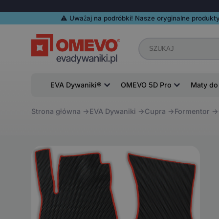
⚠️️ Uważaj na podróbki! Nasze oryginalne produkty
EVA Dywaniki®
OMEVO 5D Pro
Maty do
Strona główna
EVA Dywaniki
Cupra
Formentor