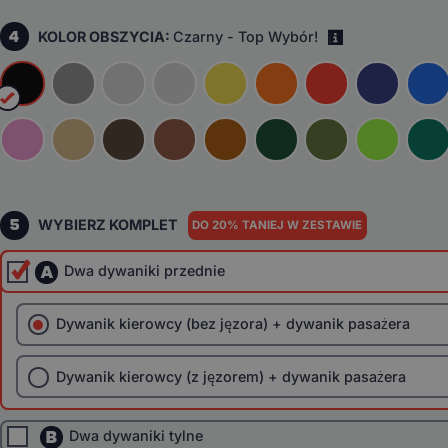
4
KOLOR OBSZYCIA:
Czarny - Top Wybór!
i
5
WYBIERZ KOMPLET
DO 20% TANIEJ W ZESTAWIE
A
Dwa dywaniki przednie
Dywanik kierowcy (bez jęzora) + dywanik pasażera
Dywanik kierowcy (z jęzorem) + dywanik pasażera
B
Dwa dywaniki tylne