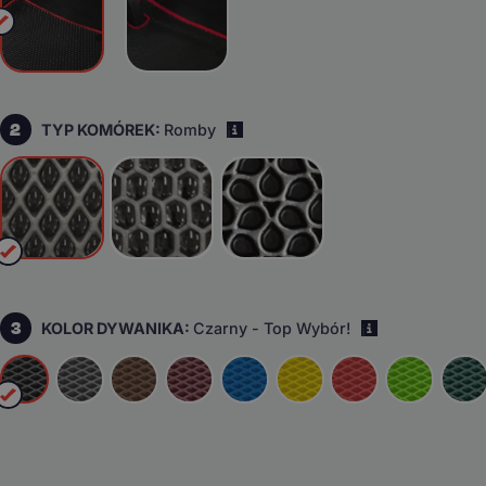
2
TYP KOMÓREK:
Romby
i
3
KOLOR DYWANIKA:
Czarny - Top Wybór!
i