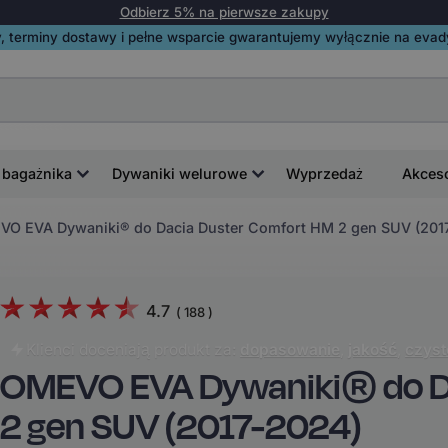
Odbierz 5% na pierwsze zakupy
, terminy dostawy i pełne wsparcie gwarantujemy wyłącznie na evadyw
 bagażnika
Dywaniki welurowe
Wyprzedaż
Akces
O EVA Dywaniki® do Dacia Duster Comfort HM 2 gen SUV (201
4.7
(
188
)
Klienci doceniają produkt za:
dopasowanie
,
jakość
,
czyst
OMEVO EVA Dywaniki® do D
2 gen SUV (2017-2024)