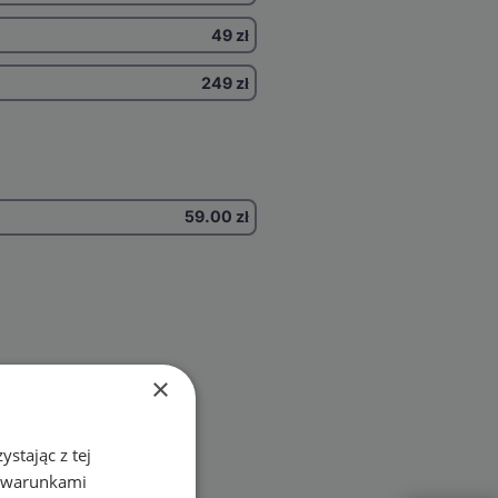
49 zł
249 zł
59.00
zł
×
stając z tej
z warunkami