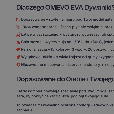
Dlaczego OMEVO EVA Dywaniki
Dopasowanie – szyte na miarę pod Twój model auta,
100% wodoodporne – żaden płyn nie wsiąknie, brak
Łatwe w czyszczeniu – wystarczy wytrzepać lub spł
Całoroczne – wytrzymują od -50°C do +50°C, jeden
Personalizacja – 15 kolorów, 3 wzory, 20 obszyć = 
Wyjątkowo lekkie – o wiele lżejsze od gumy, wygodne
Niezawodne mocowania – fabryczne stopery + rzepy
Dopasowane do Ciebie i Twojeg
Każdy komplet powstaje specjalnie pod Twój model sam
zera, by pokryć nawet do 99% podłogi twojego auta.
To oznacza maksymalną ochronę podłogi – zdecydowanie
zadbanie.