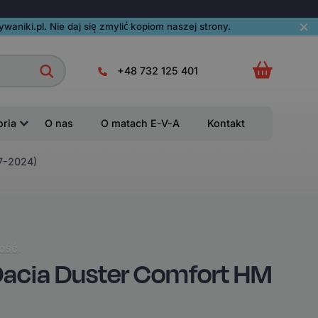
aniki.pl. Nie daj się zmylić kopiom naszej strony.
+48 732 125 401
oria
O nas
O matach E-V-A
Kontakt
7-2024)
ość
.
acia Duster Comfort HM