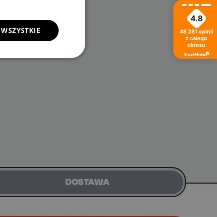
4.8
 WSZYSTKIE
48 281
opinii
z całego
okresu
DOSTAWA