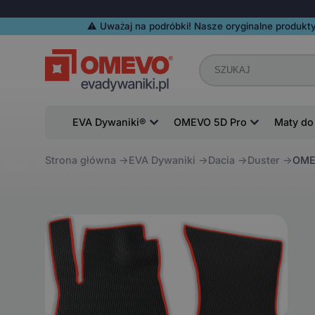
⚠️️ Uważaj na podróbki! Nasze oryginalne produkty
EVA Dywaniki®
OMEVO 5D Pro
Maty do
Strona główna
EVA Dywaniki
Dacia
Duster
OMEV