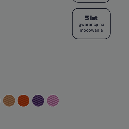
5 lat
gwarancji na
mocowania