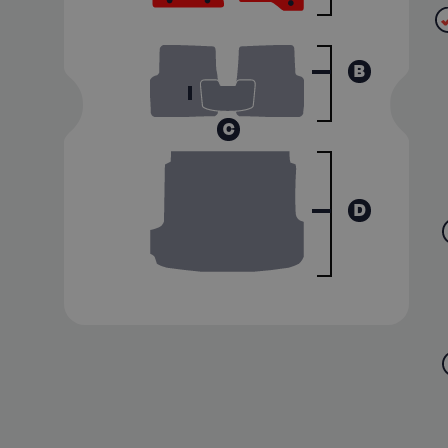
B
C
D