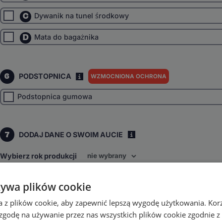
C
Dywanik na tunel środkowy
D
Mata do bagażnika
6
PODSTOPNICA
WZMOCNIONA OCHRONA
I
Podstopnica gumowa
7
DODAJ DANE O SWOIM AUCIE
i
Wybierz rok produkcji
Wybierz napęd
żywa plików cookie
Przedni
inne
a z plików cookie, aby zapewnić lepszą wygodę użytkowania. Korzy
Wybierz skrzynię biegów
 zgodę na używanie przez nas wszystkich plików cookie zgodnie 