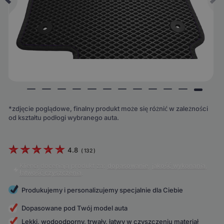
*zdjęcie poglądowe, finalny produkt może się różnić w zależności
od kształtu podłogi wybranego auta.
4.8
(
132
)
Klienci doceniają produkt za:
dopasowanie
,
jakość wykonania
,
łatwość czyszczenia
.
Produkujemy i personalizujemy specjalnie dla Ciebie
Dopasowane pod Twój model auta
Lekki, wodoodporny, trwały, łatwy w czyszczeniu materiał