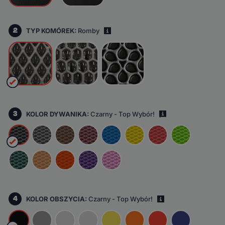
2
TYP KOMÓREK:
Romby
i
3
KOLOR DYWANIKA:
Czarny - Top Wybór!
i
4
KOLOR OBSZYCIA:
Czarny - Top Wybór!
i