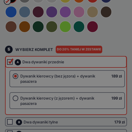
5
WYBIERZ KOMPLET
DO 20% TANIEJ W ZESTAWIE
Dwa dywaniki przednie
A
Dywanik kierowcy (bez jęzora) + dywanik
189 zł
pasażera
Dywanik kierowcy (z jęzorem) + dywanik
199 zł
pasażera
Dwa dywaniki tylne
179 zł
B