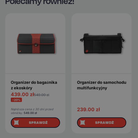
Polecamy również!
Organizer do bagażnika
Organizer do samochodu
z ekoskóry
multifunkcyjny
439.00
zł
549.00
zł
−20%
239.00
zł
Najniższa cena z 30 dni przed
obniżką:
549.00
zł
SPRAWDŹ
SPRAWDŹ