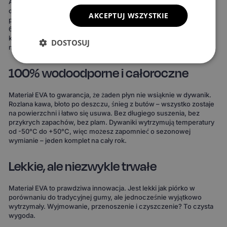
Ale to nie wszystko. Możesz też stworzyć dywaniki idealnie
dopasowane do Twojego stylu. Do wyboru masz 15 kolorów
AKCEPTUJ WSZYSTKIE
powierzchni, 3 wzory komórek i 20 wariantów obszycia – to ponad
690 kombinacji! Możesz wybrać dywaniki, które idealnie
komponują się z wnętrzem Twojego auta lub nadają mu zupełnie
DOSTOSUJ
nowy charakter.
100% wodoodporne i całoroczne
Materiał EVA to gwarancja, że żaden płyn nie wsiąknie w dywanik.
Rozlana kawa, błoto po deszczu, śnieg z butów – wszystko zostaje
na powierzchni i łatwo się usuwa. Bez długiego suszenia, bez
przykrych zapachów, bez plam. Dywaniki wytrzymują temperatury
od -50°C do +50°C, więc możesz zapomnieć o sezonowej
wymianie – jeden komplet na cały rok.
Lekkie, ale niezwykle trwałe
Materiał EVA to prawdziwa innowacja. Jest lekki jak piórko w
porównaniu do tradycyjnej gumy, ale jednocześnie wyjątkowo
wytrzymały. Wyjmowanie, przenoszenie i czyszczenie? To czysta
wygoda.