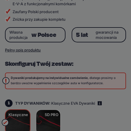
E-V-A z funkcjonalnymi komórkami
Zaufany Polski producent
Zniżka przy zakupie kompletu
Własna
gwarancji na
w Polsce
5 lat
produkcja
mocowania
Pełny opis produktu
Skonfiguruj Twój zestaw:
Dywaniki produkujemy na indywidualne zamówienie
, dlatego prosimy o
bardzo uważne wypełnienie szczegółów auta w konfiguratorze.
1
TYP DYWANIKÓW:
Klasyczne EVA Dywaniki
i
Klasyczne
5D PRO