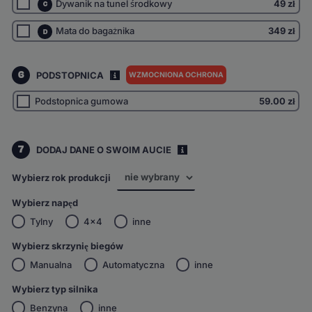
Dywanik na tunel środkowy
49 zł
C
Mata do bagażnika
349 zł
D
6
PODSTOPNICA
WZMOCNIONA OCHRONA
I
Podstopnica gumowa
59.00
zł
7
DODAJ DANE O SWOIM AUCIE
i
Wybierz rok produkcji
Wybierz napęd
Tylny
4x4
inne
Wybierz skrzynię biegów
Manualna
Automatyczna
inne
Wybierz typ silnika
Benzyna
inne