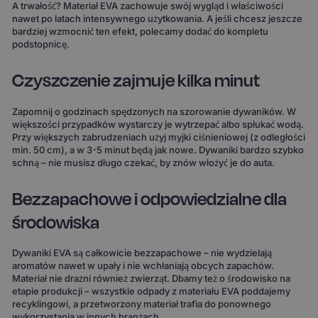
A trwałość? Materiał EVA zachowuje swój wygląd i właściwości
nawet po latach intensywnego użytkowania. A jeśli chcesz jeszcze
bardziej wzmocnić ten efekt, polecamy dodać do kompletu
podstopnicę.
Czyszczenie zajmuje kilka minut
Zapomnij o godzinach spędzonych na szorowanie dywaników. W
większości przypadków wystarczy je wytrzepać albo spłukać wodą.
Przy większych zabrudzeniach użyj myjki ciśnieniowej (z odległości
min. 50 cm), a w 3-5 minut będą jak nowe. Dywaniki bardzo szybko
schną – nie musisz długo czekać, by znów włożyć je do auta.
Bezzapachowe i odpowiedzialne dla
środowiska
Dywaniki EVA są całkowicie bezzapachowe – nie wydzielają
aromatów nawet w upały i nie wchłaniają obcych zapachów.
Materiał nie drażni również zwierząt. Dbamy też o środowisko na
etapie produkcji – wszystkie odpady z materiału EVA poddajemy
recyklingowi, a przetworzony materiał trafia do ponownego
wykorzystania w innych branżach.