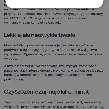
Materiał EVA to gwarancja, że żaden płyn nie wsiąknie w dywanik.
Rozlana kawa, błoto po deszczu, śnieg z butów – wszystko zostaje
na powierzchni i łatwo się usuwa. Bez długiego suszenia, bez
przykrych zapachów, bez plam. Dywaniki wytrzymują temperatury
od -50°C do +50°C, więc możesz zapomnieć o sezonowej
wymianie – jeden komplet na cały rok.
Lekkie, ale niezwykle trwałe
Materiał EVA to prawdziwa innowacja. Jest lekki jak piórko w
porównaniu do tradycyjnej gumy, ale jednocześnie wyjątkowo
wytrzymały. Wyjmowanie, przenoszenie i czyszczenie? To czysta
wygoda.
A trwałość? Materiał EVA zachowuje swój wygląd i właściwości
nawet po latach intensywnego użytkowania. A jeśli chcesz jeszcze
bardziej wzmocnić ten efekt, polecamy dodać do kompletu
podstopnicę.
Czyszczenie zajmuje kilka minut
Zapomnij o godzinach spędzonych na szorowanie dywaników. W
większości przypadków wystarczy je wytrzepać albo spłukać wodą.