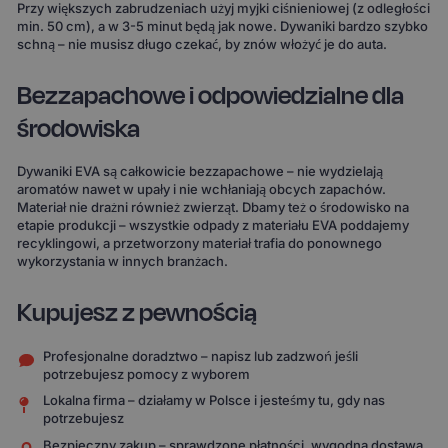
Przy większych zabrudzeniach użyj myjki ciśnieniowej (z odległości
min. 50 cm), a w 3-5 minut będą jak nowe. Dywaniki bardzo szybko
schną – nie musisz długo czekać, by znów włożyć je do auta.
Bezzapachowe i odpowiedzialne dla
środowiska
Dywaniki EVA są całkowicie bezzapachowe – nie wydzielają
aromatów nawet w upały i nie wchłaniają obcych zapachów.
Materiał nie drażni również zwierząt. Dbamy też o środowisko na
etapie produkcji – wszystkie odpady z materiału EVA poddajemy
recyklingowi, a przetworzony materiał trafia do ponownego
wykorzystania w innych branżach.
Kupujesz z pewnością
Profesjonalne doradztwo – napisz lub zadzwoń jeśli
potrzebujesz pomocy z wyborem
Lokalna firma – działamy w Polsce i jesteśmy tu, gdy nas
potrzebujesz
Bezpieczny zakup – sprawdzone płatności, wygodna dostawa,