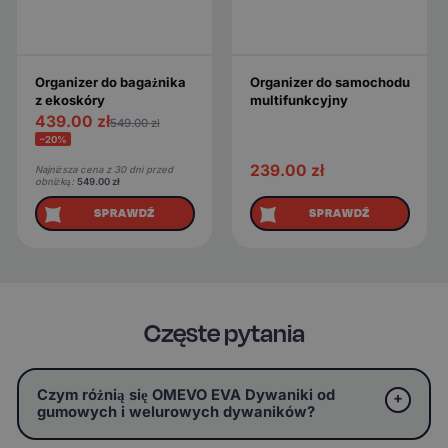
Organizer do bagażnika
Organizer do samochodu
z ekoskóry
multifunkcyjny
439.00
zł
549.00
zł
−20%
239.00
zł
Najniższa cena z 30 dni przed
obniżką:
549.00
zł
SPRAWDŹ
SPRAWDŹ
Częste pytania
Czym różnią się OMEVO EVA Dywaniki od
gumowych i welurowych dywaników?