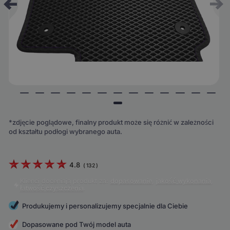
*zdjęcie poglądowe, finalny produkt może się różnić w zależności
od kształtu podłogi wybranego auta.
4.8
(
132
)
Klienci doceniają produkt za:
dopasowanie
,
jakość wykonania
,
łatwość czyszczenia
.
Produkujemy i personalizujemy specjalnie dla Ciebie
Dopasowane pod Twój model auta