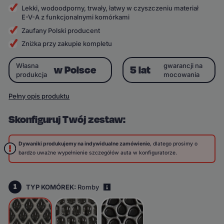
Lekki, wodoodporny, trwały, łatwy w czyszczeniu materiał
E-V-A z funkcjonalnymi komórkami
Zaufany Polski producent
Zniżka przy zakupie kompletu
Własna
gwarancji na
w Polsce
5 lat
produkcja
mocowania
Pełny opis produktu
Skonfiguruj Twój zestaw:
Dywaniki produkujemy na indywidualne zamówienie
, dlatego prosimy o
bardzo uważne wypełnienie szczegółów auta w konfiguratorze.
1
TYP KOMÓREK:
Romby
i