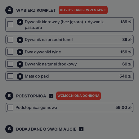
4
WYBIERZ KOMPLET
DO 20% TANIEJ W ZESTAWIE
Dywanik kierowcy (bez jęzora) + dywanik
189 zł
A
pasażera
Dywanik na przedni tunel
39 zł
B
Dwa dywaniki tylne
159 zł
C
Dywanik na tunel środkowy
69 zł
D
Mata do paki
549 zł
E
5
PODSTOPNICA
WZMOCNIONA OCHRONA
I
Podstopnica gumowa
59.00
zł
6
DODAJ DANE O SWOIM AUCIE
i