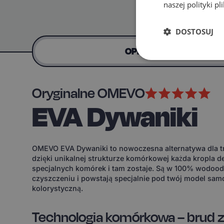
naszej polityki p
DOSTOSUJ
OPIS
Oryginalne OMEVO
EVA Dywaniki
OMEVO EVA Dywaniki to nowoczesna alternatywa dla tr
dzięki unikalnej strukturze komórkowej każda kropla d
specjalnych komórek i tam zostaje. Są w 100% wodoodp
czyszczeniu i powstają specjalnie pod twój model sam
kolorystyczną.
Technologia komórkowa – brud z