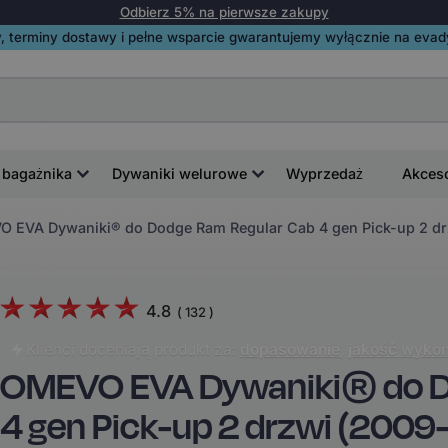
Odbierz 5% na pierwsze zakupy
, terminy dostawy i pełne wsparcie gwarantujemy wyłącznie na evadyw
 bagażnika
Dywaniki welurowe
Wyprzedaż
Akces
 EVA Dywaniki® do Dodge Ram Regular Cab 4 gen Pick-up 2 dr
4.8
(
132
)
Klienci doceniają produkt za:
dopasowanie
,
jakość wykon
OMEVO EVA Dywaniki® do D
4 gen Pick-up 2 drzwi (2009