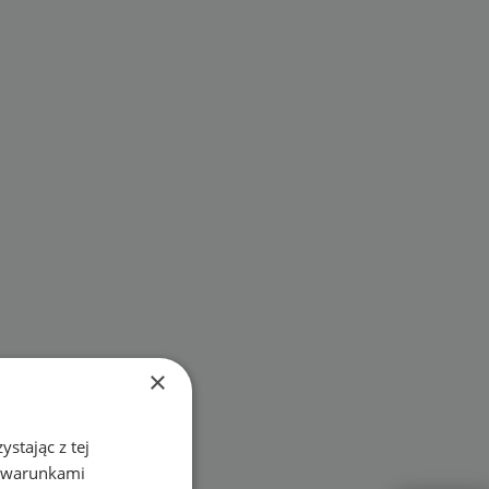
×
stając z tej
z warunkami