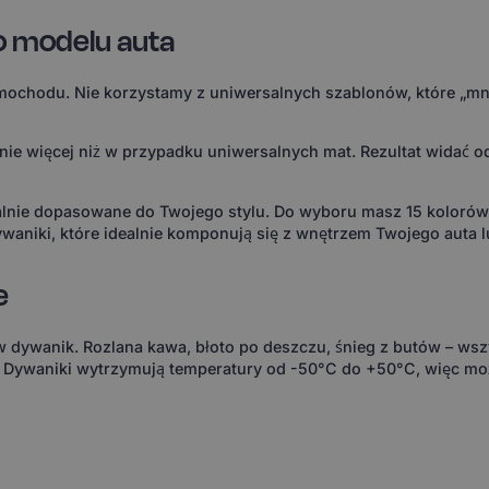
o modelu auta
ochodu. Nie korzystamy z uniwersalnych szablonów, które „mni
 więcej niż w przypadku uniwersalnych mat. Rezultat widać od 
ealnie dopasowane do Twojego stylu. Do wyboru masz 15 koloró
waniki, które idealnie komponują się z wnętrzem Twojego auta l
e
 w dywanik. Rozlana kawa, błoto po deszczu, śnieg z butów – wsz
. Dywaniki wytrzymują temperatury od -50°C do +50°C, więc m