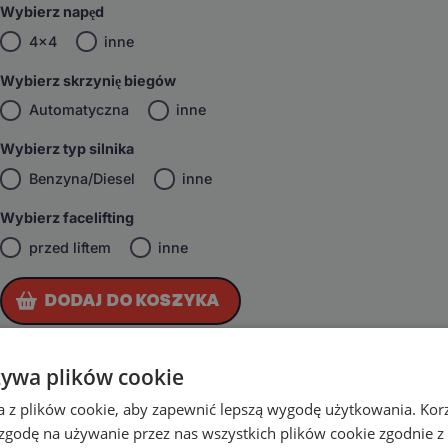
Wybierz napęd
4x4
inne
Wybierz skrzynię biegów
Automatyczna
inne
Wybierz typ silnika
Benzyna/Diesel
inne
Wybierz facelifting
przed liftem
inne
DODAJ DO KOSZYKA
żywa plików cookie
a z plików cookie, aby zapewnić lepszą wygodę użytkowania. Korzy
 zgodę na używanie przez nas wszystkich plików cookie zgodnie 
Zadzwoń i zamów ten produkt przez