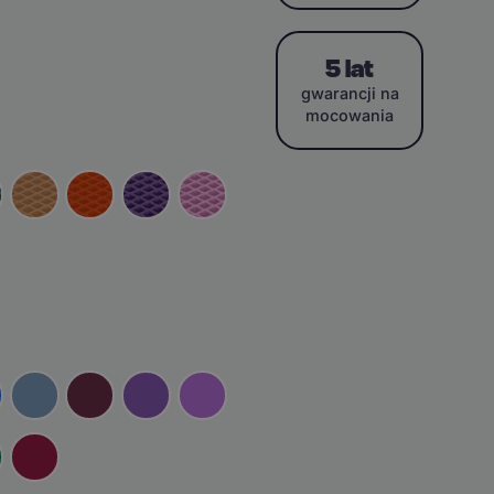
5 lat
gwarancji na
mocowania