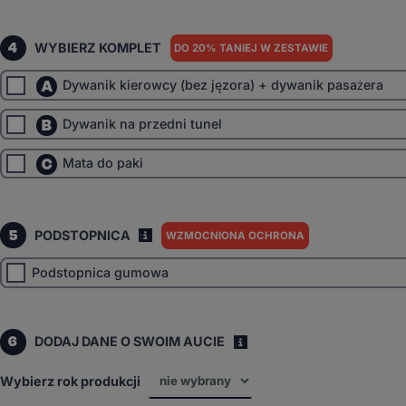
4
WYBIERZ KOMPLET
DO 20% TANIEJ W ZESTAWIE
A
Dywanik kierowcy (bez jęzora) + dywanik pasażera
B
Dywanik na przedni tunel
C
Mata do paki
5
PODSTOPNICA
WZMOCNIONA OCHRONA
I
Podstopnica gumowa
6
DODAJ DANE O SWOIM AUCIE
i
Wybierz rok produkcji