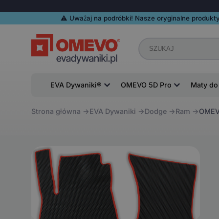
⚠️️ Uważaj na podróbki! Nasze oryginalne produkty
EVA Dywaniki®
OMEVO 5D Pro
Maty do
Strona główna
EVA Dywaniki
Dodge
Ram
OMEVO