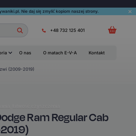
aniki.pl. Nie daj się zmylić kopiom naszej strony.
+48 732 125 401
oria
O nas
O matach E-V-A
Kontakt
zwi (2009-2019)
ania
,
łatwość czyszczenia
.
odge Ram Regular Cab
-2019)