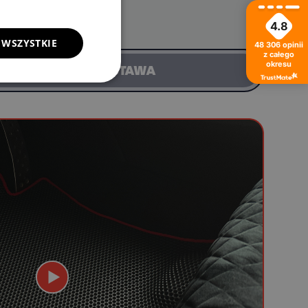
4.8
 WSZYSTKIE
48 306
opinii
z całego
okresu
DOSTAWA