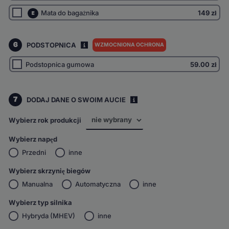
Mata do bagażnika
149 zł
E
6
PODSTOPNICA
WZMOCNIONA OCHRONA
I
Podstopnica gumowa
59.00
zł
7
DODAJ DANE O SWOIM AUCIE
i
Wybierz rok produkcji
Wybierz napęd
Przedni
inne
Wybierz skrzynię biegów
Manualna
Automatyczna
inne
Wybierz typ silnika
Hybryda (MHEV)
inne