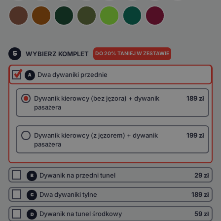
5
WYBIERZ KOMPLET
DO 20% TANIEJ W ZESTAWIE
Dwa dywaniki przednie
A
Dywanik kierowcy (bez jęzora) + dywanik
189 zł
pasażera
Dywanik kierowcy (z jęzorem) + dywanik
199 zł
pasażera
Dywanik na przedni tunel
29 zł
B
Dwa dywaniki tylne
189 zł
C
Dywanik na tunel środkowy
59 zł
D