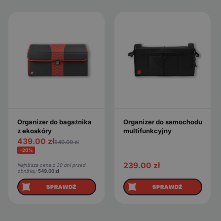
Organizer do bagażnika
Organizer do samochodu
z ekoskóry
multifunkcyjny
439.00
zł
549.00
zł
−20%
239.00
zł
Najniższa cena z 30 dni przed
obniżką:
549.00
zł
SPRAWDŹ
SPRAWDŹ