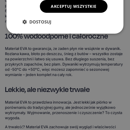
dopasowane do Twojego stylu. Do wyboru masz 15 kolorów
powierzchni, 3 wzory komórek i 20 wariantów obszycia – to ponad
AKCEPTUJ WSZYSTKIE
690 kombinacji! Możesz wybrać dywaniki, które idealnie
komponują się z wnętrzem Twojego auta lub nadają mu zupełnie
DOSTOSUJ
nowy charakter.
100% wodoodporne i całoroczne
Materiał EVA to gwarancja, że żaden płyn nie wsiąknie w dywanik.
Rozlana kawa, błoto po deszczu, śnieg z butów – wszystko zostaje
na powierzchni i łatwo się usuwa. Bez długiego suszenia, bez
przykrych zapachów, bez plam. Dywaniki wytrzymują temperatury
od -50°C do +50°C, więc możesz zapomnieć o sezonowej
wymianie – jeden komplet na cały rok.
Lekkie, ale niezwykle trwałe
Materiał EVA to prawdziwa innowacja. Jest lekki jak piórko w
porównaniu do tradycyjnej gumy, ale jednocześnie wyjątkowo
wytrzymały. Wyjmowanie, przenoszenie i czyszczenie? To czysta
wygoda.
A trwałość? Materiał EVA zachowuje swój wygląd i właściwości