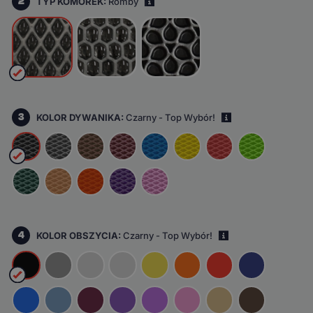
2
TYP KOMÓREK:
Romby
i
3
KOLOR DYWANIKA:
Czarny - Top Wybór!
i
4
KOLOR OBSZYCIA:
Czarny - Top Wybór!
i