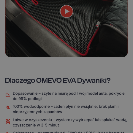
Dlaczego OMEVO EVA Dywaniki?
Dopasowanie – szyte na miarę pod Twój model auta, pokrycie
do 99% podłogi
100% wodoodporne – żaden płyn nie wsiąknie, brak plam i
nieprzyjemnych zapachów
Łatwe w czyszczeniu – wystarczy wytrzepać lub spłukać wodą,
czyszczenie w 3-5 minut
Całoroczne – wytrzymują od -50°C do +50°C, jeden komplet