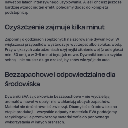
nawet po latach intensywnego użytkowania. A jeśli chcesz jeszcze
bardziej wzmocnić ten efekt, polecamy dodać do kompletu
podstopnicę.
Czyszczenie zajmuje kilka minut
Zapomnij o godzinach spędzonych na szorowanie dywaników. W
większości przypadków wystarczy je wytrzepać albo spłukać wodą.
Przy większych zabrudzeniach użyj myjki ciśnieniowej (z odległości
min. 50 cm), a w 3-5 minut będą jak nowe. Dywaniki bardzo szybko
schną – nie musisz długo czekać, by znów włożyć je do auta.
Bezzapachowe i odpowiedzialne dla
środowiska
Dywaniki EVA są całkowicie bezzapachowe – nie wydzielają
aromatów nawet w upały i nie wchłaniają obcych zapachów.
Materiał nie drażni również zwierząt. Dbamy też o środowisko na
etapie produkcji – wszystkie odpady z materiału EVA poddajemy
recyklingowi, a przetworzony materiał trafia do ponownego
wykorzystania w innych branżach.