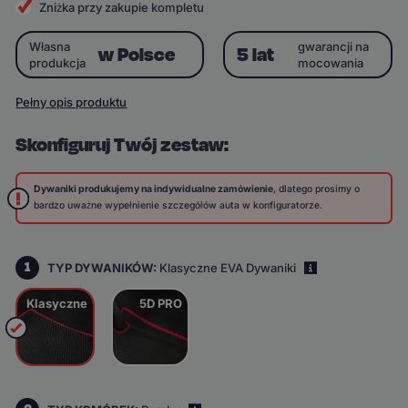
Zniżka przy zakupie kompletu
Własna
gwarancji na
w Polsce
5 lat
produkcja
mocowania
Pełny opis produktu
Skonfiguruj Twój zestaw:
Dywaniki produkujemy na indywidualne zamówienie
, dlatego prosimy o
bardzo uważne wypełnienie szczegółów auta w konfiguratorze.
1
TYP DYWANIKÓW:
Klasyczne EVA Dywaniki
i
Klasyczne
5D PRO