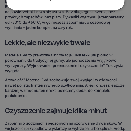
Materiał EVA to gwarancja, że żaden płyn nie wsiąknie w dywanik.
Rozlana kawa, błoto po deszczu, śnieg z butów – wszystko zostaje
na powierzchni i łatwo się usuwa. Bez długiego suszenia, bez
przykrych zapachów, bez plam. Dywaniki wytrzymują temperatury
od -50°C do +50°C, więc możesz zapomnieć o sezonowej
wymianie – jeden komplet na cały rok.
Lekkie, ale niezwykle trwałe
Materiał EVA to prawdziwa innowacja. Jest lekki jak piórko w
porównaniu do tradycyjnej gumy, ale jednocześnie wyjątkowo
wytrzymały. Wyjmowanie, przenoszenie i czyszczenie? To czysta
wygoda.
A trwałość? Materiał EVA zachowuje swój wygląd i właściwości
nawet po latach intensywnego użytkowania. A jeśli chcesz jeszcze
bardziej wzmocnić ten efekt, polecamy dodać do kompletu
podstopnicę.
Czyszczenie zajmuje kilka minut
Zapomnij o godzinach spędzonych na szorowanie dywaników. W
większości przypadków wystarczy je wytrzepać albo spłukać wodą.