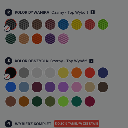
2
KOLOR DYWANIKA:
Czarny - Top Wybór!
i
3
KOLOR OBSZYCIA:
Czarny - Top Wybór!
i
4
WYBIERZ KOMPLET
DO 20% TANIEJ W ZESTAWIE