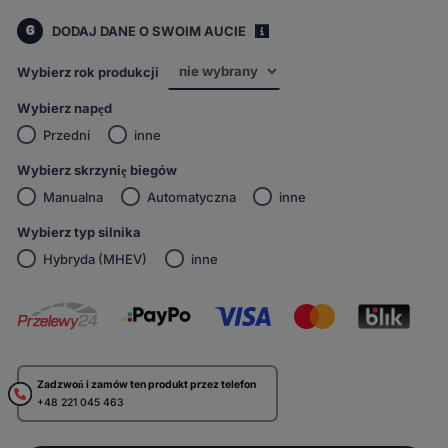
6
DODAJ DANE O SWOIM AUCIE
i
Wybierz rok produkcji
Wybierz napęd
Przedni
inne
Wybierz skrzynię biegów
Manualna
Automatyczna
inne
Wybierz typ silnika
Hybryda (MHEV)
inne
Zadzwoń i zamów ten produkt przez telefon
+48 221 045 463