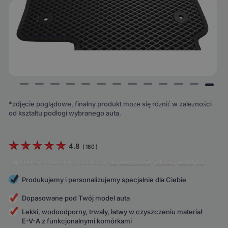
*zdjęcie poglądowe, finalny produkt może się różnić w zależności
od kształtu podłogi wybranego auta.
4.8
(
180
)
Klienci doceniają produkt za:
dopasowanie
,
jakość
,
estetyka
.
Produkujemy i personalizujemy specjalnie dla Ciebie
Dopasowane pod Twój model auta
Lekki, wodoodporny, trwały, łatwy w czyszczeniu materiał
E-V-A z funkcjonalnymi komórkami