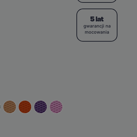
5 lat
gwarancji na
mocowania