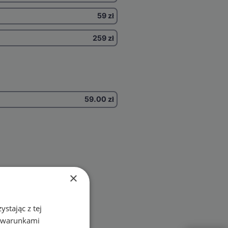
59 zł
259 zł
59.00
zł
×
stając z tej
z warunkami