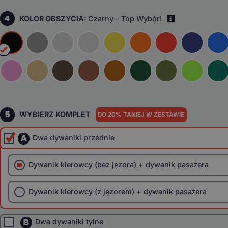
4
KOLOR OBSZYCIA:
Czarny - Top Wybór!
i
5
WYBIERZ KOMPLET
DO 20% TANIEJ W ZESTAWIE
A
Dwa dywaniki przednie
Dywanik kierowcy (bez jęzora) + dywanik pasażera
Dywanik kierowcy (z jęzorem) + dywanik pasażera
B
Dwa dywaniki tylne