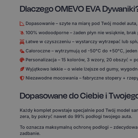
Dlaczego OMEVO EVA Dywaniki
Dopasowanie – szyte na miarę pod Twój model auta,
100% wodoodporne – żaden płyn nie wsiąknie, brak
Łatwe w czyszczeniu – wystarczy wytrzepać lub spł
Całoroczne – wytrzymują od -50°C do +50°C, jeden
Personalizacja – 15 kolorów, 3 wzory, 20 obszyć = 
Wyjątkowo lekkie – o wiele lżejsze od gumy, wygodne
Niezawodne mocowania – fabryczne stopery + rzepy
Dopasowane do Ciebie i Twojeg
Każdy komplet powstaje specjalnie pod Twój model sam
zera, by pokryć nawet do 99% podłogi twojego auta.
To oznacza maksymalną ochronę podłogi – zdecydowanie
zadbanie.