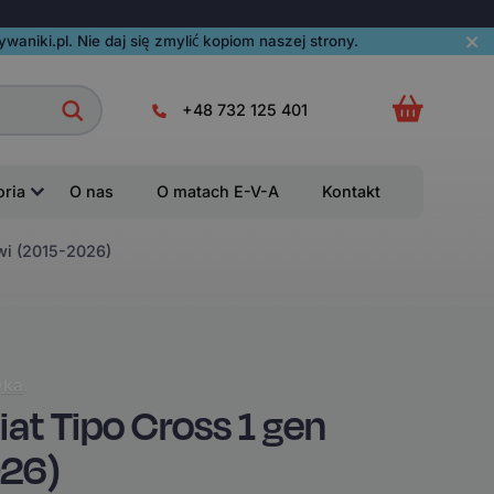
aniki.pl. Nie daj się zmylić kopiom naszej strony.
+48 732 125 401
oria
O nas
O matach E-V-A
Kontakt
wi (2015-2026)
yka
.
t Tipo Cross 1 gen
026)