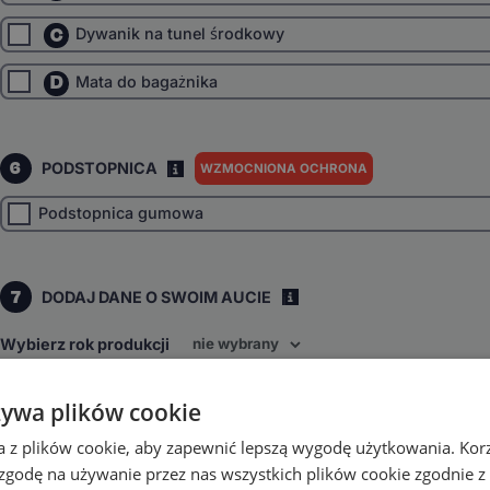
C
Dywanik na tunel środkowy
D
Mata do bagażnika
6
PODSTOPNICA
WZMOCNIONA OCHRONA
I
Podstopnica gumowa
7
DODAJ DANE O SWOIM AUCIE
i
Wybierz rok produkcji
Wybierz napęd
żywa plików cookie
Przedni
inne
a z plików cookie, aby zapewnić lepszą wygodę użytkowania. Korzy
Wybierz skrzynię biegów
 zgodę na używanie przez nas wszystkich plików cookie zgodnie 