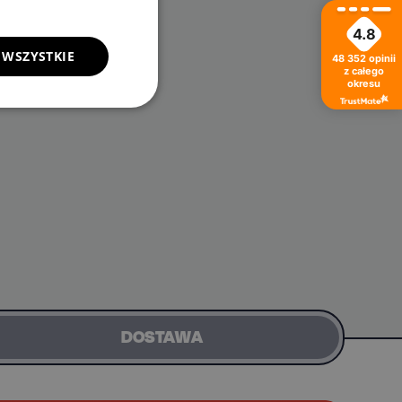
4.8
 WSZYSTKIE
48 352
opinii
z całego
okresu
DOSTAWA