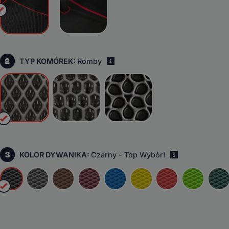
2
TYP KOMÓREK:
Romby
i
3
KOLOR DYWANIKA:
Czarny - Top Wybór!
i