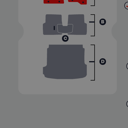
B
C
D