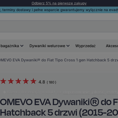
Odbierz 5% na pierwsze zakupy
, terminy dostawy i pełne wsparcie gwarantujemy wyłącznie na evadyw
 bagażnika
Dywaniki welurowe
Wyprzedaż
Akces
MEVO EVA Dywaniki® do Fiat Tipo Cross 1 gen Hatchback 5 drz
4.8
(
180
)
Klienci doceniają produkt za:
dopasowanie
,
jakość
,
estet
OMEVO EVA Dywaniki® do Fia
Hatchback 5 drzwi (2015-2