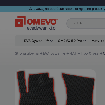
⚠️️ Uważaj na podróbki! Nasze oryginalne produkty
EVA Dywaniki®
OMEVO 5D Pro
Maty do
Strona główna
EVA Dywaniki
FIAT
Tipo Cross
O