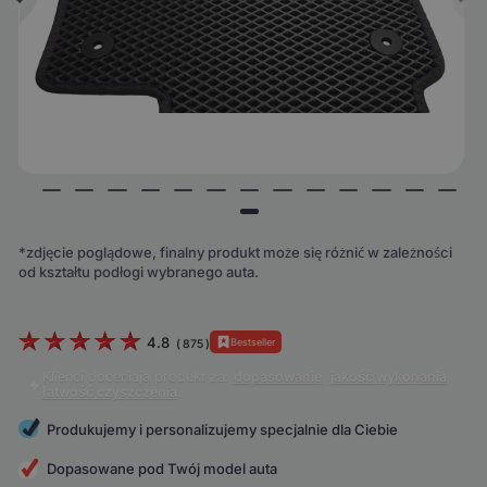
*zdjęcie poglądowe, finalny produkt może się różnić w zależności
od kształtu podłogi wybranego auta.
4.8
Bestseller
(
875
)
Klienci doceniają produkt za:
dopasowanie
,
jakość wykonania
,
łatwość czyszczenia
.
Produkujemy i personalizujemy specjalnie dla Ciebie
Dopasowane pod Twój model auta