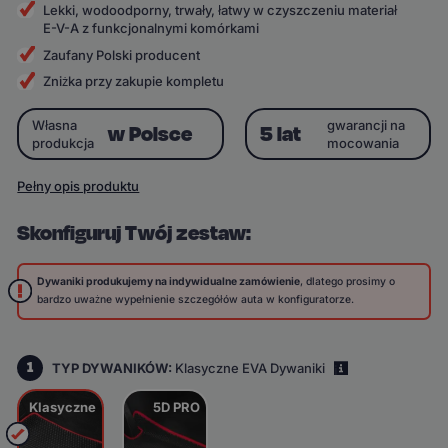
Lekki, wodoodporny, trwały, łatwy w czyszczeniu materiał
E-V-A z funkcjonalnymi komórkami
Zaufany Polski producent
Zniżka przy zakupie kompletu
Własna
gwarancji na
w Polsce
5 lat
produkcja
mocowania
Pełny opis produktu
Skonfiguruj Twój zestaw:
Dywaniki produkujemy na indywidualne zamówienie
, dlatego prosimy o
bardzo uważne wypełnienie szczegółów auta w konfiguratorze.
1
TYP DYWANIKÓW:
Klasyczne EVA Dywaniki
i
Klasyczne
5D PRO