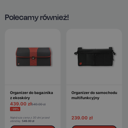
Polecamy również!
Organizer do bagażnika
Organizer do samochodu
z ekoskóry
multifunkcyjny
439.00
zł
549.00
zł
−20%
239.00
zł
Najniższa cena z 30 dni przed
obniżką:
549.00
zł