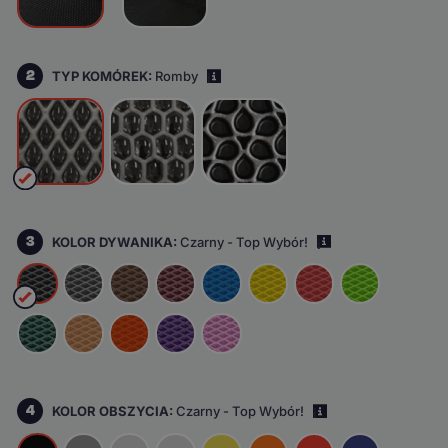
2
TYP KOMÓREK:
Romby
i
3
KOLOR DYWANIKA:
Czarny - Top Wybór!
i
4
KOLOR OBSZYCIA:
Czarny - Top Wybór!
i