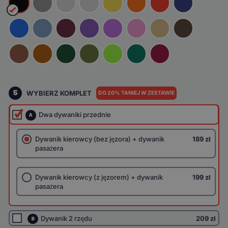
5
WYBIERZ KOMPLET
DO 20% TANIEJ W ZESTAWIE
Dwa dywaniki przednie
A
Dywanik kierowcy (bez jęzora) + dywanik
189 zł
pasażera
Dywanik kierowcy (z jęzorem) + dywanik
199 zł
pasażera
Dywanik 2 rzędu
209 zł
B