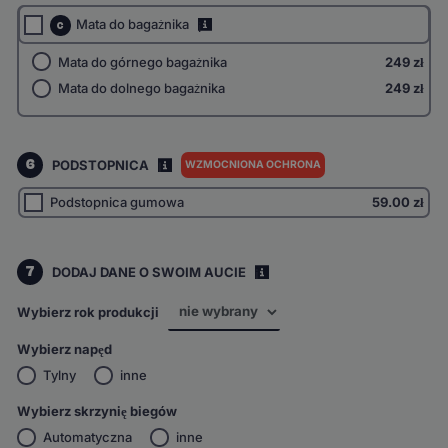
Mata do bagażnika
i
C
Mata do górnego bagażnika
249 zł
Mata do dolnego bagażnika
249 zł
6
PODSTOPNICA
WZMOCNIONA OCHRONA
I
Podstopnica gumowa
59.00
zł
7
DODAJ DANE O SWOIM AUCIE
i
Wybierz rok produkcji
Wybierz napęd
Tylny
inne
Wybierz skrzynię biegów
Automatyczna
inne