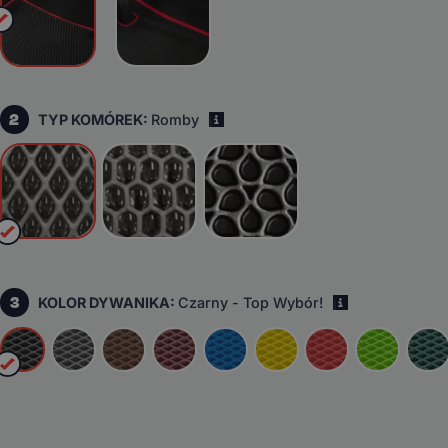
2
TYP KOMÓREK:
Romby
i
3
KOLOR DYWANIKA:
Czarny - Top Wybór!
i