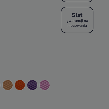
5 lat
gwarancji na
mocowania