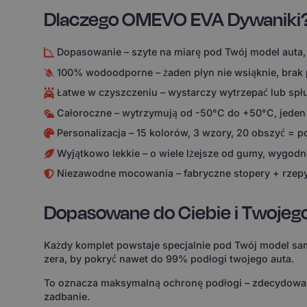
Dlaczego OMEVO EVA Dywaniki
Dopasowanie – szyte na miarę pod Twój model auta,
100% wodoodporne – żaden płyn nie wsiąknie, brak
Łatwe w czyszczeniu – wystarczy wytrzepać lub spł
Całoroczne – wytrzymują od -50°C do +50°C, jeden
Personalizacja – 15 kolorów, 3 wzory, 20 obszyć = 
Wyjątkowo lekkie – o wiele lżejsze od gumy, wygodne
Niezawodne mocowania – fabryczne stopery + rzepy
Dopasowane do Ciebie i Twojeg
Każdy komplet powstaje specjalnie pod Twój model sam
zera, by pokryć nawet do 99% podłogi twojego auta.
To oznacza maksymalną ochronę podłogi – zdecydowanie
zadbanie.