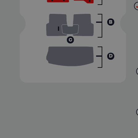
B
C
D