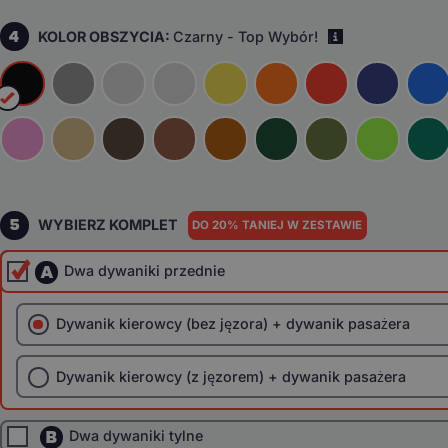
4
KOLOR OBSZYCIA:
Czarny - Top Wybór!
i
5
WYBIERZ KOMPLET
DO 20% TANIEJ W ZESTAWIE
A
Dwa dywaniki przednie
Dywanik kierowcy (bez jęzora) + dywanik pasażera
Dywanik kierowcy (z jęzorem) + dywanik pasażera
B
Dwa dywaniki tylne