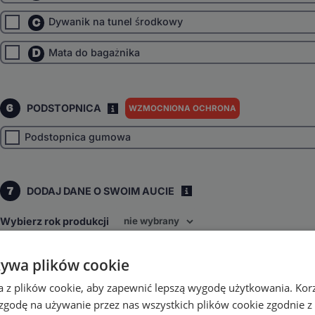
C
Dywanik na tunel środkowy
D
Mata do bagażnika
6
PODSTOPNICA
WZMOCNIONA OCHRONA
I
Podstopnica gumowa
7
DODAJ DANE O SWOIM AUCIE
i
Wybierz rok produkcji
Wybierz napęd
żywa plików cookie
Przedni
inne
a z plików cookie, aby zapewnić lepszą wygodę użytkowania. Korzy
Wybierz skrzynię biegów
 zgodę na używanie przez nas wszystkich plików cookie zgodnie 