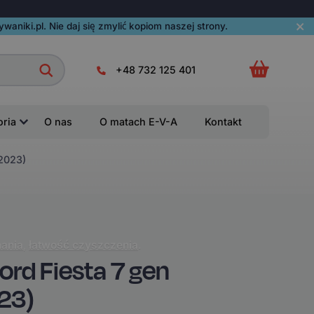
aniki.pl. Nie daj się zmylić kopiom naszej strony.
+48 732 125 401
oria
O nas
O matach E-V-A
Kontakt
2023)
ania
,
łatwość czyszczenia
.
rd Fiesta 7 gen
23)