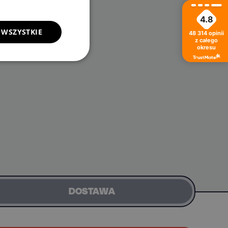
4.8
 WSZYSTKIE
48 314
opinii
z całego
okresu
DOSTAWA