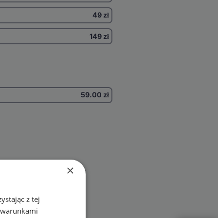
49 zł
149 zł
59.00
zł
×
stając z tej
z warunkami