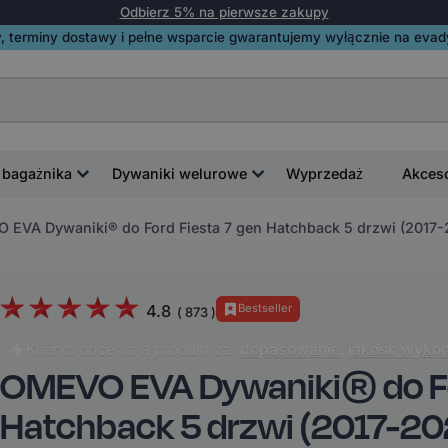
Odbierz 5% na pierwsze zakupy
, terminy dostawy i pełne wsparcie gwarantujemy wyłącznie na evadyw
 bagażnika
Dywaniki welurowe
Wyprzedaż
Akces
 EVA Dywaniki® do Ford Fiesta 7 gen Hatchback 5 drzwi (2017-
4.8
Bestseller
(
873
)
Klienci doceniają produkt za:
dopasowanie
,
jakość wykon
OMEVO EVA Dywaniki® do Fo
Hatchback 5 drzwi (2017-20