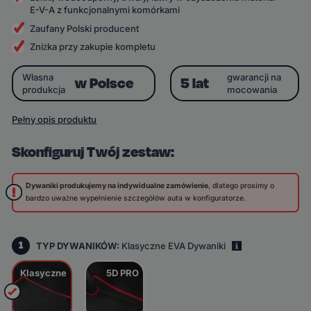
E-V-A z funkcjonalnymi komórkami
Zaufany Polski producent
Zniżka przy zakupie kompletu
Własna
gwarancji na
w Polsce
5 lat
produkcja
mocowania
Pełny opis produktu
Skonfiguruj Twój zestaw:
Dywaniki produkujemy na indywidualne zamówienie
, dlatego prosimy o
bardzo uważne wypełnienie szczegółów auta w konfiguratorze.
1
TYP DYWANIKÓW:
Klasyczne EVA Dywaniki
i
Klasyczne
5D PRO