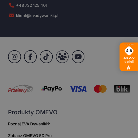
+48 732 125 401
klient@evadywaniki.pl
4.8
48 277
opinii
Produkty OMEVO
Poznaj EVA Dywaniki®
Zobacz OMEVO 5D Pro