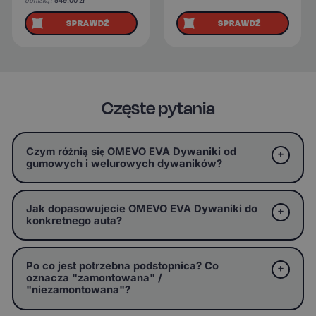
obniżką:
549.00
zł
SPRAWDŹ
SPRAWDŹ
Częste pytania
Czym różnią się OMEVO EVA Dywaniki od
gumowych i welurowych dywaników?
Jak dopasowujecie OMEVO EVA Dywaniki do
konkretnego auta?
Po co jest potrzebna podstopnica? Co
oznacza "zamontowana" /
"niezamontowana"?