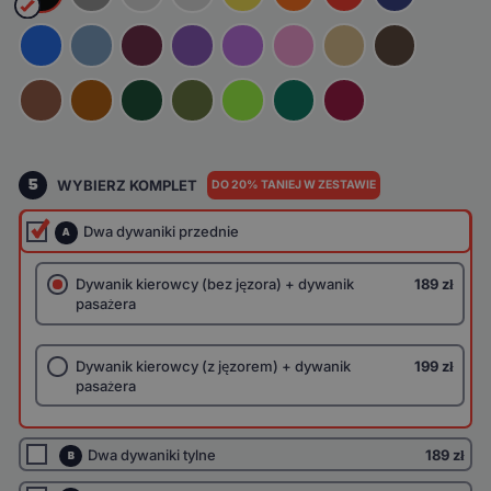
5
WYBIERZ KOMPLET
DO 20% TANIEJ W ZESTAWIE
Dwa dywaniki przednie
A
Dywanik kierowcy (bez jęzora) + dywanik
189 zł
pasażera
Dywanik kierowcy (z jęzorem) + dywanik
199 zł
pasażera
Dwa dywaniki tylne
189 zł
B