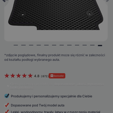
*zdjęcie poglądowe, finalny produkt może się różnić w zależności
od kształtu podłogi wybranego auta.
4.8
Bestseller
(
872
)
Klienci doceniają produkt za:
dopasowanie
,
jakość wykonania
,
funkcjonalność
.
Produkujemy i personalizujemy specjalnie dla Ciebie
Dopasowane pod Twój model auta
Lekki, wodoodporny, trwały, łatwy w czyszczeniu materiał