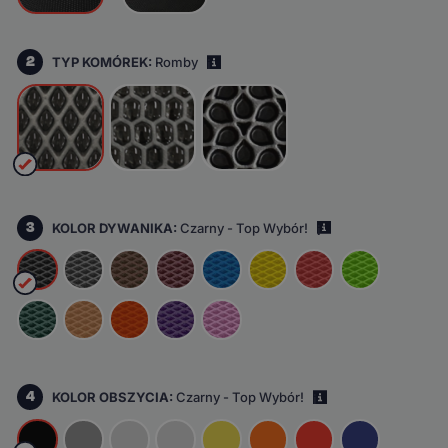
2
TYP KOMÓREK:
Romby
i
3
KOLOR DYWANIKA:
Czarny - Top Wybór!
i
4
KOLOR OBSZYCIA:
Czarny - Top Wybór!
i