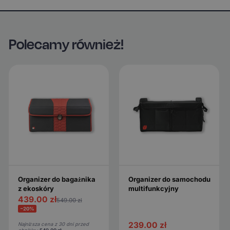
Polecamy również!
Organizer do bagażnika
Organizer do samochodu
z ekoskóry
multifunkcyjny
439.00
zł
549.00
zł
−20%
239.00
zł
Najniższa cena z 30 dni przed