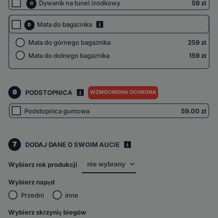
Dywanik na tunel środkowy
59 zł
C
Mata do bagażnika
i
D
Mata do górnego bagażnika
259 zł
Mata do dolnego bagażnika
159 zł
6
PODSTOPNICA
WZMOCNIONA OCHRONA
I
Podstopnica gumowa
59.00
zł
7
DODAJ DANE O SWOIM AUCIE
i
Wybierz rok produkcji
Wybierz napęd
Przedni
inne
Wybierz skrzynię biegów