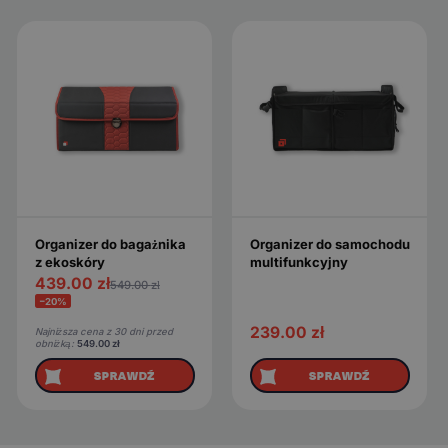
Organizer do bagażnika
Organizer do samochodu
z ekoskóry
multifunkcyjny
439.00
zł
549.00
zł
−20%
239.00
zł
Najniższa cena z 30 dni przed
obniżką:
549.00
zł
SPRAWDŹ
SPRAWDŹ