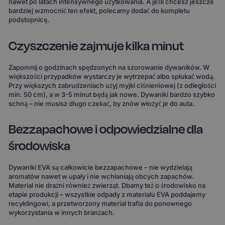
nawet po latach intensywnego użytkowania. A jeśli chcesz jeszcze
bardziej wzmocnić ten efekt, polecamy dodać do kompletu
podstopnicę.
Czyszczenie zajmuje kilka minut
Zapomnij o godzinach spędzonych na szorowanie dywaników. W
większości przypadków wystarczy je wytrzepać albo spłukać wodą.
Przy większych zabrudzeniach użyj myjki ciśnieniowej (z odległości
min. 50 cm), a w 3-5 minut będą jak nowe. Dywaniki bardzo szybko
schną – nie musisz długo czekać, by znów włożyć je do auta.
Bezzapachowe i odpowiedzialne dla
środowiska
Dywaniki EVA są całkowicie bezzapachowe – nie wydzielają
aromatów nawet w upały i nie wchłaniają obcych zapachów.
Materiał nie drażni również zwierząt. Dbamy też o środowisko na
etapie produkcji – wszystkie odpady z materiału EVA poddajemy
recyklingowi, a przetworzony materiał trafia do ponownego
wykorzystania w innych branżach.