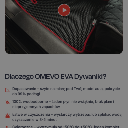
Dlaczego OMEVO EVA Dywaniki?
Dopasowanie – szyte na miarę pod Twój model auta, pokrycie
do 99% podłogi
100% wodoodporne – żaden płyn nie wsiąknie, brak plam i
nieprzyjemnych zapachów
Łatwe w czyszczeniu – wystarczy wytrzepać lub spłukać wodą,
czyszczenie w 3-5 minut
Całoroczne – wytrzymują od -50°C do +50°C, jeden komplet