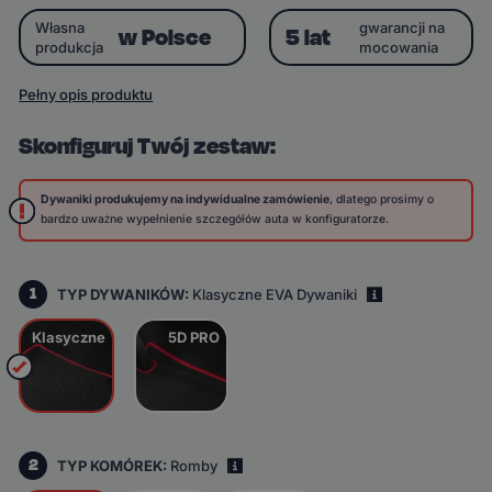
Własna
gwarancji na
w Polsce
5 lat
produkcja
mocowania
Pełny opis produktu
Skonfiguruj Twój zestaw:
Dywaniki produkujemy na indywidualne zamówienie
, dlatego prosimy o
bardzo uważne wypełnienie szczegółów auta w konfiguratorze.
1
TYP DYWANIKÓW:
Klasyczne EVA Dywaniki
i
Klasyczne
5D PRO
2
TYP KOMÓREK:
Romby
i