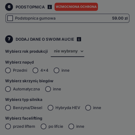
6
PODSTOPNICA
WZMOCNIONA OCHRONA
I
Podstopnica gumowa
59.00
zł
7
DODAJ DANE O SWOIM AUCIE
i
Wybierz rok produkcji
Wybierz napęd
Przedni
4x4
inne
Wybierz skrzynię biegów
Automatyczna
inne
Wybierz typ silnika
Benzyna/Diesel
Hybryda HEV
inne
Wybierz facelifting
przed liftem
po lifcie
inne