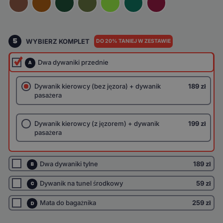
5
WYBIERZ KOMPLET
DO 20% TANIEJ W ZESTAWIE
Dwa dywaniki przednie
A
Dywanik kierowcy (bez jęzora) + dywanik
189 zł
pasażera
Dywanik kierowcy (z jęzorem) + dywanik
199 zł
pasażera
Dwa dywaniki tylne
189 zł
B
Dywanik na tunel środkowy
59 zł
C
Mata do bagażnika
259 zł
D