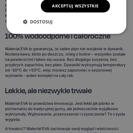
powierzchni, 3 wzory komórek i 20 wariantów obszycia – to ponad
AKCEPTUJ WSZYSTKIE
690 kombinacji! Możesz wybrać dywaniki, które idealnie
komponują się z wnętrzem Twojego auta lub nadają mu zupełnie
nowy charakter.
DOSTOSUJ
100% wodoodporne i całoroczne
Materiał EVA to gwarancja, że żaden płyn nie wsiąknie w dywanik.
Rozlana kawa, błoto po deszczu, śnieg z butów – wszystko zostaje
na powierzchni i łatwo się usuwa. Bez długiego suszenia, bez
przykrych zapachów, bez plam. Dywaniki wytrzymują temperatury
od -50°C do +50°C, więc możesz zapomnieć o sezonowej
wymianie – jeden komplet na cały rok.
Lekkie, ale niezwykle trwałe
Materiał EVA to prawdziwa innowacja. Jest lekki jak piórko w
porównaniu do tradycyjnej gumy, ale jednocześnie wyjątkowo
wytrzymały. Wyjmowanie, przenoszenie i czyszczenie? To czysta
wygoda.
A trwałość? Materiał EVA zachowuje swój wygląd i właściwości