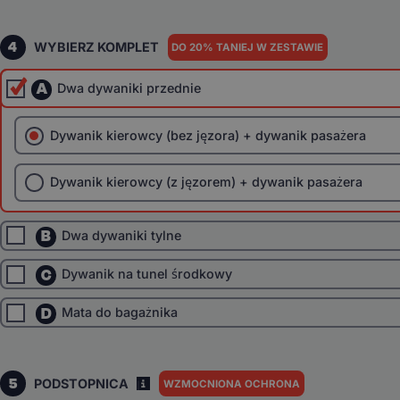
4
WYBIERZ KOMPLET
DO 20% TANIEJ W ZESTAWIE
A
Dwa dywaniki przednie
Dywanik kierowcy (bez jęzora) + dywanik pasażera
Dywanik kierowcy (z jęzorem) + dywanik pasażera
B
Dwa dywaniki tylne
C
Dywanik na tunel środkowy
D
Mata do bagażnika
5
PODSTOPNICA
WZMOCNIONA OCHRONA
I