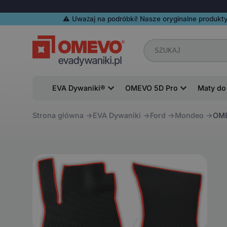
⚠️️ Uważaj na podróbki! Nasze oryginalne produkty
EVA Dywaniki®
OMEVO 5D Pro
Maty do
Strona główna
EVA Dywaniki
Ford
Mondeo
OME