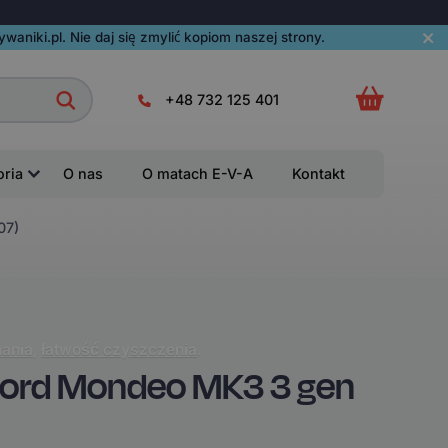
aniki.pl. Nie daj się zmylić kopiom naszej strony.
+48 732 125 401
oria
O nas
O matach E-V-A
Kontakt
07)
ania
,
łatwość czyszczenia
.
ord Mondeo MK3 3 gen