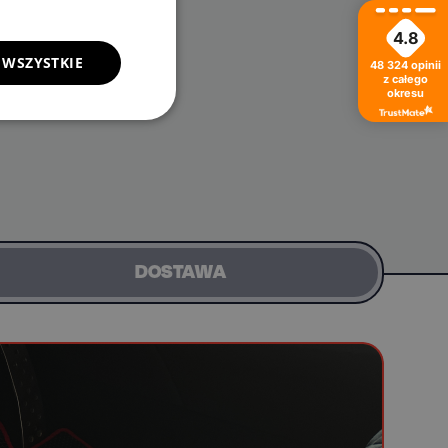
4.8
 WSZYSTKIE
48 324
opinii
z całego
okresu
DOSTAWA