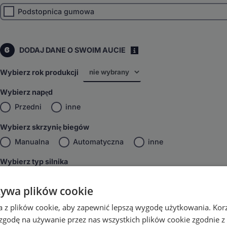
Podstopnica gumowa
6
DODAJ DANE O SWOIM AUCIE
i
Wybierz rok produkcji
Wybierz napęd
Przedni
inne
Wybierz skrzynię biegów
Manualna
Automatyczna
inne
Wybierz typ silnika
Benzyna/Diesel
inne
żywa plików cookie
Wybierz facelifting
a z plików cookie, aby zapewnić lepszą wygodę użytkowania. Korzy
przed liftem
po lifcie
inne
 zgodę na używanie przez nas wszystkich plików cookie zgodnie 