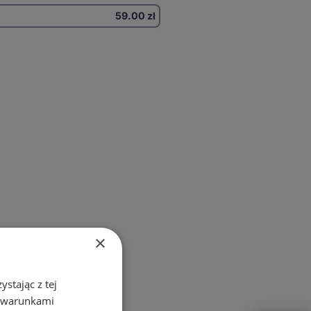
59.00
zł
×
stając z tej
z warunkami