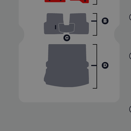
B
C
D