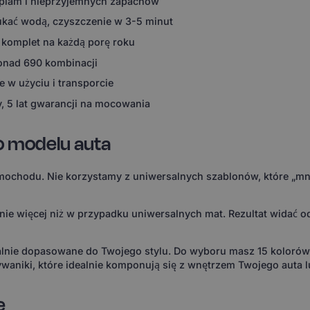
 plam i nieprzyjemnych zapachów
ukać wodą, czyszczenie w 3-5 minut
 komplet na każdą porę roku
ponad 690 kombinacji
 w użyciu i transporcie
, 5 lat gwarancji na mocowania
o modelu auta
ochodu. Nie korzystamy z uniwersalnych szablonów, które „mni
 więcej niż w przypadku uniwersalnych mat. Rezultat widać od 
ealnie dopasowane do Twojego stylu. Do wyboru masz 15 koloró
waniki, które idealnie komponują się z wnętrzem Twojego auta l
e