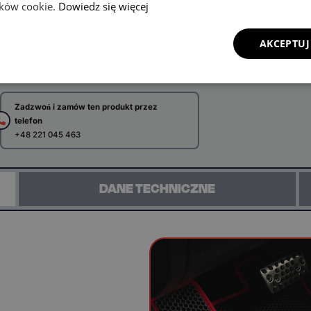
lików cookie.
Dowiedz się więcej
DODAJ DO KOSZYKA
AKCEPTUJ
Zadzwoń i zamów ten produkt przez
telefon
+48 221 045 463
DANE TECHNICZNE