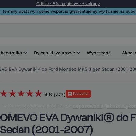
Odbierz 5% na pierwsze zakupy
, terminy dostawy i pełne wsparcie gwarantujemy wyłącznie na evadyw
 bagażnika
Dywaniki welurowe
Wyprzedaż
Akces
VO EVA Dywaniki® do Ford Mondeo MK3 3 gen Sedan (2001-20
4.8
Bestseller
(
873
)
Klienci doceniają produkt za:
dopasowanie
,
jakość wykon
OMEVO EVA Dywaniki® do F
Sedan (2001-2007)