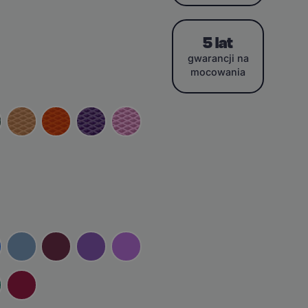
5 lat
gwarancji na
mocowania