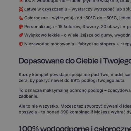
100% wodoodporne – żaden płyn nie wsiąknie, brak
Łatwe w czyszczeniu – wystarczy wytrzepać lub spł
Całoroczne – wytrzymują od -50°C do +50°C, jeden
Personalizacja – 15 kolorów, 3 wzory, 20 obszyć = 
Wyjątkowo lekkie – o wiele lżejsze od gumy, wygodne
Niezawodne mocowania – fabryczne stopery + rzepy
Dopasowane do Ciebie i Twojeg
Każdy komplet powstaje specjalnie pod Twój model sam
zera, by pokryć nawet do 99% podłogi twojego auta.
To oznacza maksymalną ochronę podłogi – zdecydowanie
zadbanie.
Ale to nie wszystko. Możesz też stworzyć dywaniki id
obszycia – to ponad 690 kombinacji! Możesz wybrać dy
100% wodoodporne i całoroczn