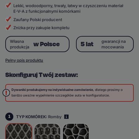
Lekki, wodoodporny, trwały, łatwy w czyszczeniu materiał
E-V-A z funkcjonalnymi komórkami
Zaufany Polski producent
Zniżka przy zakupie kompletu
Własna
gwarancji na
w Polsce
5 lat
produkcja
mocowania
Pełny opis produktu
Skonfiguruj Twój zestaw:
Dywaniki produkujemy na indywidualne zamówienie
, dlatego prosimy o
bardzo uważne wypełnienie szczegółów auta w konfiguratorze.
1
TYP KOMÓREK:
Romby
i