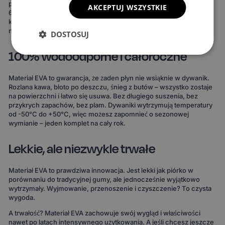
powierzchni, 3 wzory komórek i 20 wariantów obszycia – to ponad
AKCEPTUJ WSZYSTKIE
690 kombinacji! Możesz wybrać dywaniki, które idealnie
komponują się z wnętrzem Twojego auta lub nadają mu zupełnie
nowy charakter.
DOSTOSUJ
100% wodoodporne i całoroczne
Materiał EVA to gwarancja, że żaden płyn nie wsiąknie w dywanik.
Rozlana kawa, błoto po deszczu, śnieg z butów – wszystko zostaje
na powierzchni i łatwo się usuwa. Bez długiego suszenia, bez
przykrych zapachów, bez plam. Dywaniki wytrzymują temperatury
od -50°C do +50°C, więc możesz zapomnieć o sezonowej
wymianie – jeden komplet na cały rok.
Lekkie, ale niezwykle trwałe
Materiał EVA to prawdziwa innowacja. Jest lekki jak piórko w
porównaniu do tradycyjnej gumy, ale jednocześnie wyjątkowo
wytrzymały. Wyjmowanie, przenoszenie i czyszczenie? To czysta
wygoda.
A trwałość? Materiał EVA zachowuje swój wygląd i właściwości
nawet po latach intensywnego użytkowania. A jeśli chcesz jeszcze