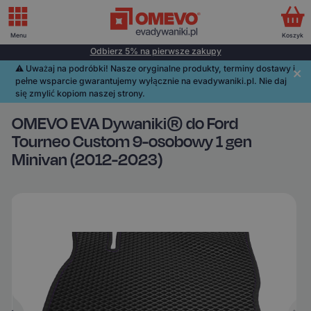
Menu
Koszyk
Odbierz 5% na pierwsze zakupy
⚠️️ Uważaj na podróbki! Nasze oryginalne produkty, terminy dostawy i
pełne wsparcie gwarantujemy wyłącznie na evadywaniki.pl. Nie daj
się zmylić kopiom naszej strony.
OMEVO EVA Dywaniki® do Ford
Tourneo Custom 9-osobowy 1 gen
Minivan (2012-2023)