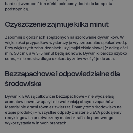
bardziej wzmocnić ten efekt, polecamy dodać do kompletu
podstopnicę.
Czyszczenie zajmuje kilka minut
Zapomnij o godzinach spędzonych na szorowanie dywaników. W
większości przypadków wystarczy je wytrzepać albo spłukać wodą.
Przy większych zabrudzeniach użyj myjki ciśnieniowej (z odległości
min. 50 cm), a w 3-5 minut będą jak nowe. Dywaniki bardzo szybko
schną – nie musisz długo czekać, by znów włożyć je do auta.
Bezzapachowe i odpowiedzialne dla
środowiska
Dywaniki EVA są całkowicie bezzapachowe – nie wydzielają
aromatów nawet w upały i nie wchłaniają obcych zapachów.
Materiał nie drażni również zwierząt. Dbamy też o środowisko na
etapie produkcji – wszystkie odpady z materiału EVA poddajemy
recyklingowi, a przetworzony materiał trafia do ponownego
wykorzystania w innych branżach.