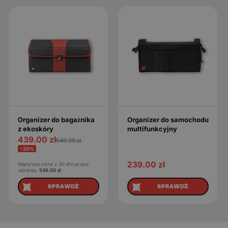
Organizer do bagażnika
Organizer do samochodu
z ekoskóry
multifunkcyjny
439.00
zł
549.00
zł
−20%
239.00
zł
Najniższa cena z 30 dni przed
obniżką:
549.00
zł
SPRAWDŹ
SPRAWDŹ