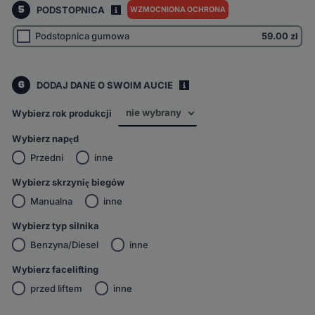
5
PODSTOPNICA
WZMOCNIONA OCHRONA
I
Podstopnica gumowa
59.00
zł
6
DODAJ DANE O SWOIM AUCIE
i
Wybierz rok produkcji
Wybierz napęd
Przedni
inne
Wybierz skrzynię biegów
Manualna
inne
Wybierz typ silnika
Benzyna/Diesel
inne
Wybierz facelifting
przed liftem
inne