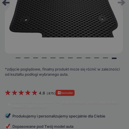
*zdjęcie poglądowe, finalny produkt może się różnić w zależności
od kształtu podłogi wybranego auta.
4.8
Bestseller
(
875
)
Klienci doceniają produkt za:
dopasowanie
,
jakość wykonania
,
łatwość czyszczenia
.
Produkujemy i personalizujemy specjalnie dla Ciebie
Dopasowane pod Twój model auta