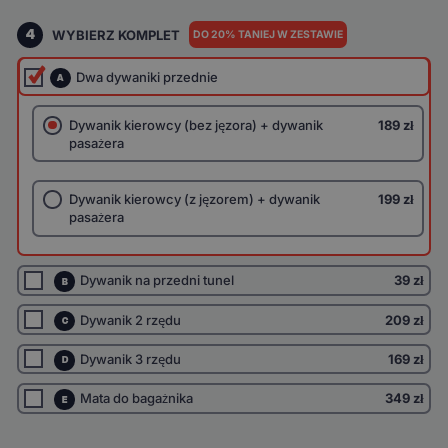
4
WYBIERZ KOMPLET
DO 20% TANIEJ W ZESTAWIE
Dwa dywaniki przednie
A
Dywanik kierowcy (bez jęzora) + dywanik
189 zł
pasażera
Dywanik kierowcy (z jęzorem) + dywanik
199 zł
pasażera
Dywanik na przedni tunel
39 zł
B
Dywanik 2 rzędu
209 zł
C
Dywanik 3 rzędu
169 zł
D
Mata do bagażnika
349 zł
E