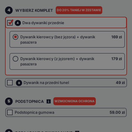
4
WYBIERZ KOMPLET
DO 20% TANIEJ W ZESTAWIE
Dwa dywaniki przednie
A
Dywanik kierowcy (bez jęzora) + dywanik
169 zł
pasażera
Dywanik kierowcy (z jęzorem) + dywanik
179 zł
pasażera
Dywanik na przedni tunel
49 zł
B
5
PODSTOPNICA
WZMOCNIONA OCHRONA
I
Podstopnica gumowa
59.00
zł