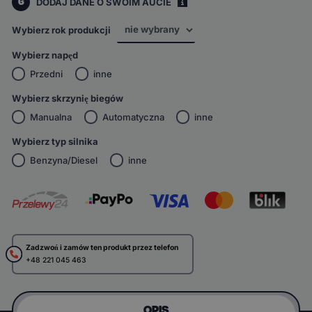
6
DODAJ DANE O SWOIM AUCIE
i
Wybierz rok produkcji
Wybierz napęd
Przedni
inne
Wybierz skrzynię biegów
Manualna
Automatyczna
inne
Wybierz typ silnika
Benzyna/Diesel
inne
Zadzwoń i zamów ten produkt przez telefon
+48 221 045 463
OPIS