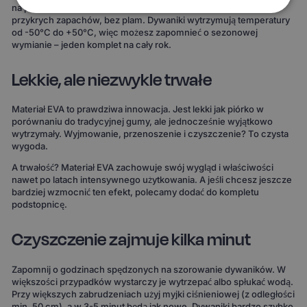
na powierzchni i łatwo się usuwa. Bez długiego suszenia, bez
przykrych zapachów, bez plam. Dywaniki wytrzymują temperatury
od -50°C do +50°C, więc możesz zapomnieć o sezonowej
wymianie – jeden komplet na cały rok.
Lekkie, ale niezwykle trwałe
Materiał EVA to prawdziwa innowacja. Jest lekki jak piórko w
porównaniu do tradycyjnej gumy, ale jednocześnie wyjątkowo
wytrzymały. Wyjmowanie, przenoszenie i czyszczenie? To czysta
wygoda.
A trwałość? Materiał EVA zachowuje swój wygląd i właściwości
nawet po latach intensywnego użytkowania. A jeśli chcesz jeszcze
bardziej wzmocnić ten efekt, polecamy dodać do kompletu
podstopnicę.
Czyszczenie zajmuje kilka minut
Zapomnij o godzinach spędzonych na szorowanie dywaników. W
większości przypadków wystarczy je wytrzepać albo spłukać wodą.
Przy większych zabrudzeniach użyj myjki ciśnieniowej (z odległości
min. 50 cm), a w 3-5 minut będą jak nowe. Dywaniki bardzo szybko