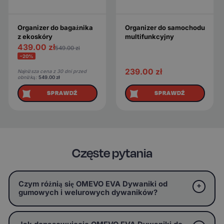
Organizer do bagażnika
Organizer do samochodu
z ekoskóry
multifunkcyjny
439.00
zł
549.00
zł
−20%
239.00
zł
Najniższa cena z 30 dni przed
obniżką:
549.00
zł
SPRAWDŹ
SPRAWDŹ
Częste pytania
Czym różnią się OMEVO EVA Dywaniki od
gumowych i welurowych dywaników?