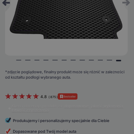
*zdjęcie poglądowe, finalny produkt może się różnić w zależności
od kształtu podłogi wybranego auta.
4.8
Bestseller
(
875
)
Klienci doceniają produkt za:
dopasowanie
,
jakość wykonania
,
łatwość czyszczenia
.
Produkujemy i personalizujemy specjalnie dla Ciebie
Dopasowane pod Twój model auta