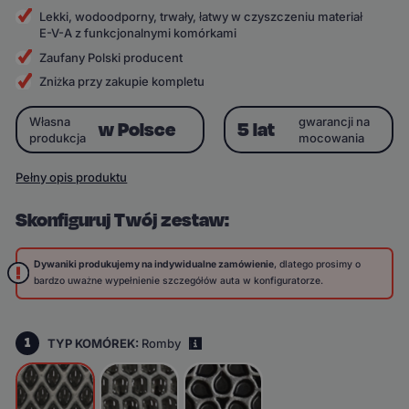
Lekki, wodoodporny, trwały, łatwy w czyszczeniu materiał
E-V-A z funkcjonalnymi komórkami
Zaufany Polski producent
Zniżka przy zakupie kompletu
Własna
gwarancji na
w Polsce
5 lat
produkcja
mocowania
Pełny opis produktu
Skonfiguruj Twój zestaw:
Dywaniki produkujemy na indywidualne zamówienie
, dlatego prosimy o
bardzo uważne wypełnienie szczegółów auta w konfiguratorze.
1
TYP KOMÓREK:
Romby
i