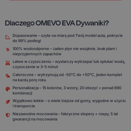
Dlaczego OMEVO EVA Dywaniki?
Dopasowanie – szyte na miarę pod Twój model auta, pokrycie
do 99% podłogi
100% wodoodporne – żaden płyn nie wsiąknie, brak plam i
nieprzyjemnych zapachów
Łatwe w czyszczeniu – wystarczy wytrzepać lub spłukać wodą,
czyszczenie w 3-5 minut
Całoroczne – wytrzymują od -50°C do +50°C, jeden komplet
na każdą porę roku
Personalizacja – 15 kolorów, 3 wzory, 20 obszyć = ponad 690
kombinacji
Wyjątkowo lekkie – o wiele lżejsze od gumy, wygodne w użyciu
i transporcie
Niezawodne mocowania – fabryczne stopery + rzepy, 5 lat
gwarancji na mocowania