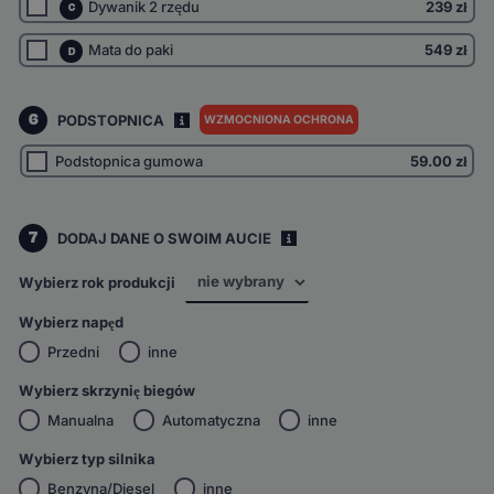
Dywanik 2 rzędu
239 zł
C
Mata do paki
549 zł
D
6
PODSTOPNICA
WZMOCNIONA OCHRONA
I
Podstopnica gumowa
59.00
zł
7
DODAJ DANE O SWOIM AUCIE
i
Wybierz rok produkcji
Wybierz napęd
Przedni
inne
Wybierz skrzynię biegów
Manualna
Automatyczna
inne
Wybierz typ silnika
Benzyna/Diesel
inne