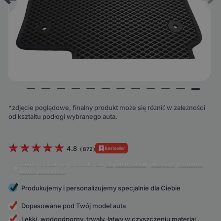
*zdjęcie poglądowe, finalny produkt może się różnić w zależności
od kształtu podłogi wybranego auta.
4.8
Bestseller
(
872
)
Klienci doceniają produkt za:
dopasowanie
,
jakość wykonania
,
funkcjonalność
.
Produkujemy i personalizujemy specjalnie dla Ciebie
Dopasowane pod Twój model auta
Lekki, wodoodporny, trwały, łatwy w czyszczeniu materiał