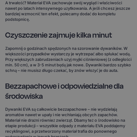
A trwałość? Materiał EVA zachowuje swój wygląd i właściwości
nawet po latach intensywnego użytkowania. A jeśli chcesz jeszcze
bardziej wzmocnić ten efekt, polecamy dodać do kompletu
podstopnicę.
Czyszczenie zajmuje kilka minut
Zapomnij o godzinach spędzonych na szorowanie dywaników. W
większości przypadków wystarczy je wytrzepać albo spłukać wodą.
Przy większych zabrudzeniach użyj myjki ciśnieniowej (z odległości
min. 50 cm), a w 3-5 minut będą jak nowe. Dywaniki bardzo szybko
schną – nie musisz długo czekać, by znów włożyć je do auta.
Bezzapachowe i odpowiedzialne dla
środowiska
Dywaniki EVA są całkowicie bezzapachowe – nie wydzielają
aromatów nawet w upały i nie wchłaniają obcych zapachów.
Materiał nie drażni również zwierząt. Dbamy też o środowisko na
etapie produkcji – wszystkie odpady z materiału EVA poddajemy
recyklingowi, a przetworzony materiał trafia do ponownego
wykorzystania w innych branżach.