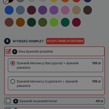
5
WYBIERZ KOMPLET
DO 20% TANIEJ W ZESTAWIE
Dwa dywaniki przednie
A
Dywanik kierowcy (bez jęzora) + dywanik
189 zł
pasażera
Dywanik kierowcy (z jęzorem) + dywanik
199 zł
pasażera
Dywanik na przedni tunel
49 zł
B