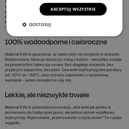
Ale to nie wszystko. Możesz też stworzyć dywaniki idealnie
dopasowane do Twojego stylu. Do wyboru masz 15 kolorów
AKCEPTUJ WSZYSTKIE
powierzchni, 3 wzory komórek i 20 wariantów obszycia – to ponad
690 kombinacji! Możesz wybrać dywaniki, które idealnie
komponują się z wnętrzem Twojego auta lub nadają mu zupełnie
DOSTOSUJ
nowy charakter.
100% wodoodporne i całoroczne
Materiał EVA to gwarancja, że żaden płyn nie wsiąknie w dywanik.
Rozlana kawa, błoto po deszczu, śnieg z butów – wszystko zostaje
na powierzchni i łatwo się usuwa. Bez długiego suszenia, bez
przykrych zapachów, bez plam. Dywaniki wytrzymują temperatury
od -50°C do +50°C, więc możesz zapomnieć o sezonowej
wymianie – jeden komplet na cały rok.
Lekkie, ale niezwykle trwałe
Materiał EVA to prawdziwa innowacja. Jest lekki jak piórko w
porównaniu do tradycyjnej gumy, ale jednocześnie wyjątkowo
wytrzymały. Wyjmowanie, przenoszenie i czyszczenie? To czysta
wygoda.