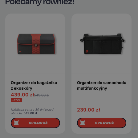
Polecamy również!
Organizer do bagażnika
Organizer do samochodu
z ekoskóry
multifunkcyjny
439.00
zł
549.00
zł
−20%
239.00
zł
Najniższa cena z 30 dni przed
obniżką:
549.00
zł
SPRAWDŹ
SPRAWDŹ