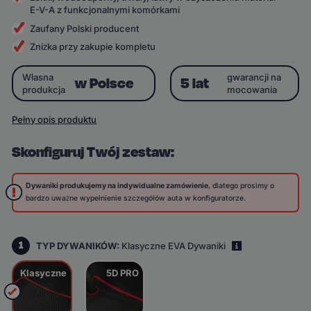
E-V-A z funkcjonalnymi komórkami
Zaufany Polski producent
Zniżka przy zakupie kompletu
Własna
gwarancji na
w Polsce
5 lat
produkcja
mocowania
Pełny opis produktu
Skonfiguruj Twój zestaw:
Dywaniki produkujemy na indywidualne zamówienie
, dlatego prosimy o
bardzo uważne wypełnienie szczegółów auta w konfiguratorze.
1
TYP DYWANIKÓW:
Klasyczne EVA Dywaniki
i
Klasyczne
5D PRO