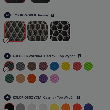
2
TYP KOMÓREK:
Romby
i
3
KOLOR DYWANIKA:
Czarny - Top Wybór!
i
4
KOLOR OBSZYCIA:
Czarny - Top Wybór!
i