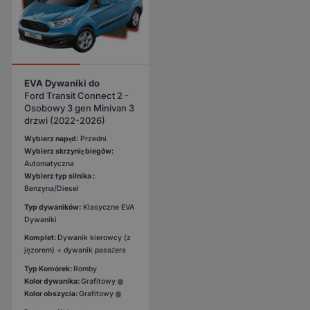
EVA Dywaniki do
Ford Transit Connect 2 -
Osobowy 3 gen Minivan 3
drzwi (2022-2026)
Wybierz napęd:
Przedni
Wybierz skrzynię biegów:
Automatyczna
Wybierz typ silnika :
Benzyna/Diesel
Typ dywaników:
Klasyczne EVA
Dywaniki
Komplet:
Dywanik kierowcy (z
jęzorem) + dywanik pasażera
Typ Komórek:
Romby
Kolor dywanika:
Grafitowy
Kolor obszycia:
Grafitowy