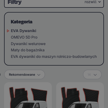
Filtry
rozwiń
Kategoria
EVA Dywaniki
OMEVO 5D Pro
Dywaniki welurowe
Maty do bagażnika
EVA dywaniki do maszyn rolniczo-budowlanych
g
Rekomendowane
14