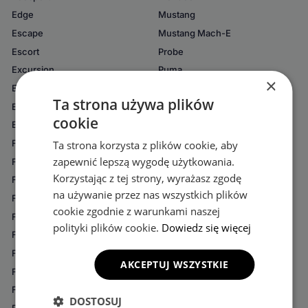
Edge
Mustang
Escape
Mustang Mach-E
Escort
Probe
Excursion
Puma
×
Expedition
Ranger
Ta strona używa plików
Explorer
Ranger Raptor
cookie
Explorer EV
Raptor
F-150
S-Max
Ta strona korzysta z plików cookie, aby
zapewnić lepszą wygodę użytkowania.
F-350 Super Duty
Scorpio
Korzystając z tej strony, wyrażasz zgodę
Fiesta
StreetKa
na używanie przez nas wszystkich plików
Fiesta Active
Tourneo Connect
cookie zgodnie z warunkami naszej
Fiesta ST
Tourneo Courier
polityki plików cookie.
Dowiedz się więcej
Flex
Tourneo Custom
Focus
Transit
AKCEPTUJ WSZYSTKIE
Focus ST
Transit Connect
Focus ST-Line
Transit Connect Grand
DOSTOSUJ