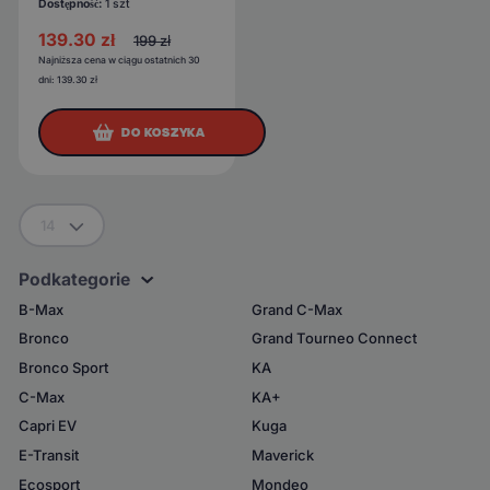
Dostępność:
1 szt
139.30
zł
199
zł
Najniższa cena w ciągu ostatnich 30
dni:
139.30
zł
DO KOSZYKA
14
Podkategorie
B-Max
Grand C-Max
Bronco
Grand Tourneo Connect
Bronco Sport
KA
C-Max
KA+
Capri EV
Kuga
E-Transit
Maverick
Ecosport
Mondeo