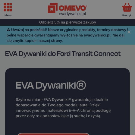
Menu
Koszyk
Odbierz 5% na pierwsze zakupy
⚠️️ Uważaj na podróbki! Nasze oryginalne produkty, terminy dostawy i
pełne wsparcie gwarantujemy wyłącznie na evadywaniki.pl. Nie daj
się zmylić kopiom naszej strony.
EVA Dywaniki do Ford Transit Connect
EVA Dywaniki®
Szyte na miarę EVA Dywaniki® gwarantują idealnie
dopasowanie do Twojego modelu auta. Dzięki
innowacyjnemu materiałowi E-V-A chronią podłogę
przez cały rok pozostawiając ją suchą i czystą.