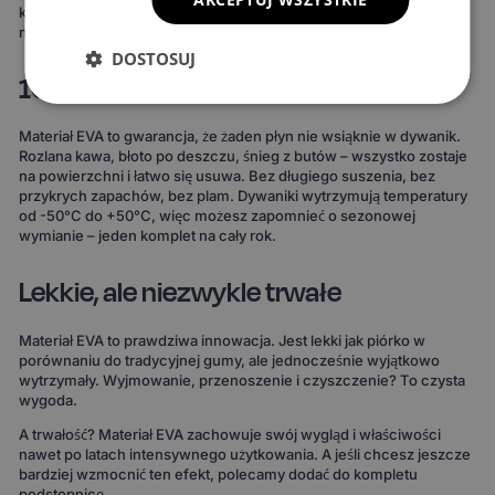
komponują się z wnętrzem Twojego auta lub nadają mu zupełnie
nowy charakter.
DOSTOSUJ
100% wodoodporne i całoroczne
Materiał EVA to gwarancja, że żaden płyn nie wsiąknie w dywanik.
Rozlana kawa, błoto po deszczu, śnieg z butów – wszystko zostaje
na powierzchni i łatwo się usuwa. Bez długiego suszenia, bez
przykrych zapachów, bez plam. Dywaniki wytrzymują temperatury
od -50°C do +50°C, więc możesz zapomnieć o sezonowej
wymianie – jeden komplet na cały rok.
Lekkie, ale niezwykle trwałe
Materiał EVA to prawdziwa innowacja. Jest lekki jak piórko w
porównaniu do tradycyjnej gumy, ale jednocześnie wyjątkowo
wytrzymały. Wyjmowanie, przenoszenie i czyszczenie? To czysta
wygoda.
A trwałość? Materiał EVA zachowuje swój wygląd i właściwości
nawet po latach intensywnego użytkowania. A jeśli chcesz jeszcze
bardziej wzmocnić ten efekt, polecamy dodać do kompletu
podstopnicę.