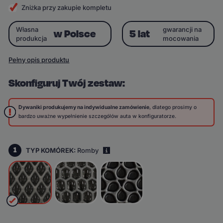
Zniżka przy zakupie kompletu
Własna
gwarancji na
w Polsce
5 lat
produkcja
mocowania
Pełny opis produktu
Skonfiguruj Twój zestaw:
Dywaniki produkujemy na indywidualne zamówienie
, dlatego prosimy o
bardzo uważne wypełnienie szczegółów auta w konfiguratorze.
1
TYP KOMÓREK:
Romby
i