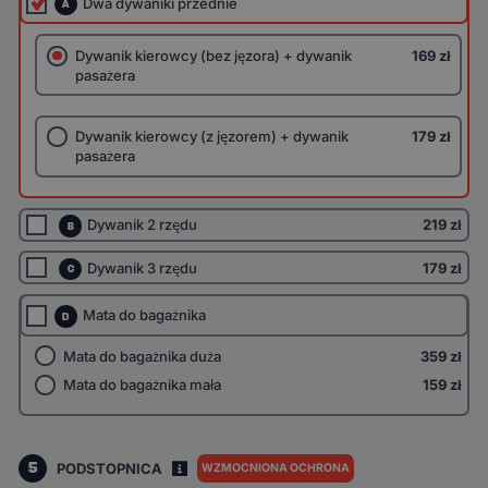
Dwa dywaniki przednie
A
Dywanik kierowcy (bez jęzora) + dywanik
169 zł
pasażera
Dywanik kierowcy (z jęzorem) + dywanik
179 zł
pasażera
Dywanik 2 rzędu
219 zł
B
Dywanik 3 rzędu
179 zł
C
Mata do bagażnika
D
Mata do bagażnika duża
359 zł
Mata do bagażnika mała
159 zł
5
PODSTOPNICA
WZMOCNIONA OCHRONA
I