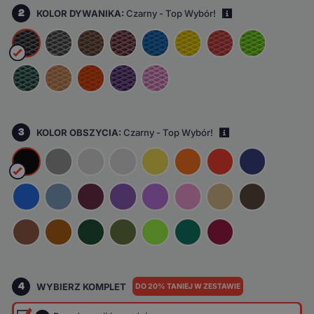
2
KOLOR DYWANIKA:
Czarny - Top Wybór!
i
3
KOLOR OBSZYCIA:
Czarny - Top Wybór!
i
4
WYBIERZ KOMPLET
DO 20% TANIEJ W ZESTAWIE