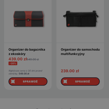
Organizer do bagażnika
Organizer do samochodu
z ekoskóry
multifunkcyjny
439.00
zł
549.00
zł
−20%
239.00
zł
Najniższa cena z 30 dni przed
obniżką:
549.00
zł
SPRAWDŹ
SPRAWDŹ