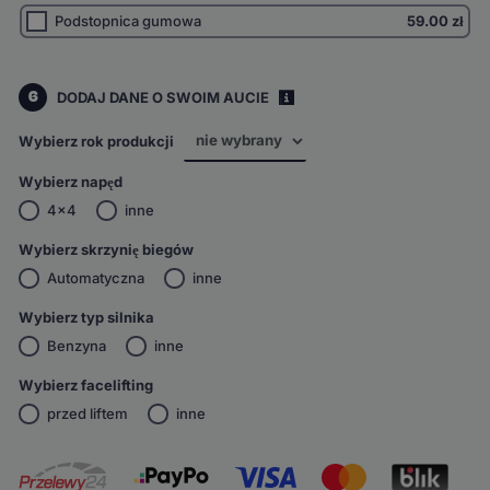
Podstopnica gumowa
59.00
zł
6
DODAJ DANE O SWOIM AUCIE
i
Wybierz rok produkcji
Wybierz napęd
4x4
inne
Wybierz skrzynię biegów
Automatyczna
inne
Wybierz typ silnika
Benzyna
inne
Wybierz facelifting
przed liftem
inne