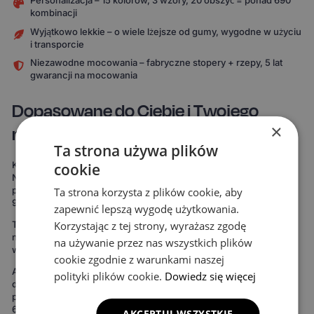
Personalizacja – 15 kolorów, 3 wzory, 20 obszyć = ponad 690
kombinacji
Wyjątkowo lekkie – o wiele lżejsze od gumy, wygodne w użyciu
i transporcie
Niezawodne mocowania – fabryczne stopery + rzepy, 5 lat
gwarancji na mocowania
Dopasowane do Ciebie i Twojego
×
modelu auta
Ta strona używa plików
Każdy komplet powstaje specjalnie pod Twój model samochodu.
cookie
Nie korzystamy z uniwersalnych szablonów, które „mniej więcej
pasują". Nasze dywaniki są mierzone od zera, by pokryć nawet do
Ta strona korzysta z plików cookie, aby
99% podłogi twojego auta.
zapewnić lepszą wygodę użytkowania.
Korzystając z tej strony, wyrażasz zgodę
To oznacza maksymalną ochronę podłogi – zdecydowanie więcej
niż w przypadku uniwersalnych mat. Rezultat widać od razu:
na używanie przez nas wszystkich plików
wnętrze wygląda bardziej spójnie, elegancko i zadbanie.
cookie zgodnie z warunkami naszej
Ale to nie wszystko. Możesz też stworzyć dywaniki idealnie
polityki plików cookie.
Dowiedz się więcej
dopasowane do Twojego stylu. Do wyboru masz 15 kolorów
powierzchni, 3 wzory komórek i 20 wariantów obszycia – to ponad
690 kombinacji! Możesz wybrać dywaniki, które idealnie
AKCEPTUJ WSZYSTKIE