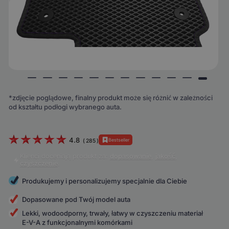
*zdjęcie poglądowe, finalny produkt może się różnić w zależności
od kształtu podłogi wybranego auta.
4.8
Bestseller
(
285
)
Klienci doceniają produkt za:
dopasowanie
,
jakość
,
czyszczenie
.
Produkujemy i personalizujemy specjalnie dla Ciebie
Dopasowane pod Twój model auta
Lekki, wodoodporny, trwały, łatwy w czyszczeniu materiał
E-V-A z funkcjonalnymi komórkami