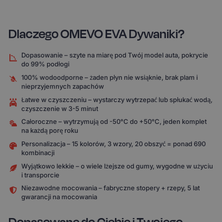
Dlaczego OMEVO EVA Dywaniki?
Dopasowanie – szyte na miarę pod Twój model auta, pokrycie
do 99% podłogi
100% wodoodporne – żaden płyn nie wsiąknie, brak plam i
nieprzyjemnych zapachów
Łatwe w czyszczeniu – wystarczy wytrzepać lub spłukać wodą,
czyszczenie w 3-5 minut
Całoroczne – wytrzymują od -50°C do +50°C, jeden komplet
na każdą porę roku
Personalizacja – 15 kolorów, 3 wzory, 20 obszyć = ponad 690
kombinacji
Wyjątkowo lekkie – o wiele lżejsze od gumy, wygodne w użyciu
i transporcie
Niezawodne mocowania – fabryczne stopery + rzepy, 5 lat
gwarancji na mocowania