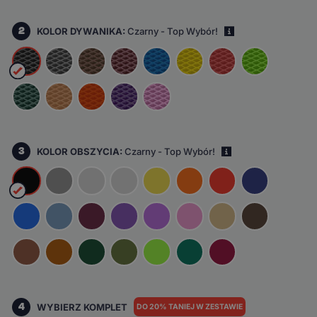
2
KOLOR DYWANIKA:
Czarny - Top Wybór!
i
3
KOLOR OBSZYCIA:
Czarny - Top Wybór!
i
4
WYBIERZ KOMPLET
DO 20% TANIEJ W ZESTAWIE