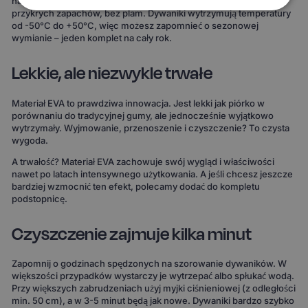
na powierzchni i łatwo się usuwa. Bez długiego suszenia, bez
przykrych zapachów, bez plam. Dywaniki wytrzymują temperatury
od -50°C do +50°C, więc możesz zapomnieć o sezonowej
wymianie – jeden komplet na cały rok.
Lekkie, ale niezwykle trwałe
Materiał EVA to prawdziwa innowacja. Jest lekki jak piórko w
porównaniu do tradycyjnej gumy, ale jednocześnie wyjątkowo
wytrzymały. Wyjmowanie, przenoszenie i czyszczenie? To czysta
wygoda.
A trwałość? Materiał EVA zachowuje swój wygląd i właściwości
nawet po latach intensywnego użytkowania. A jeśli chcesz jeszcze
bardziej wzmocnić ten efekt, polecamy dodać do kompletu
podstopnicę.
Czyszczenie zajmuje kilka minut
Zapomnij o godzinach spędzonych na szorowanie dywaników. W
większości przypadków wystarczy je wytrzepać albo spłukać wodą.
Przy większych zabrudzeniach użyj myjki ciśnieniowej (z odległości
min. 50 cm), a w 3-5 minut będą jak nowe. Dywaniki bardzo szybko