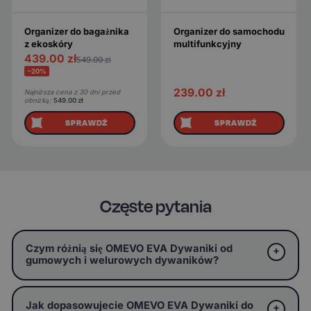
Organizer do bagażnika
Organizer do samochodu
z ekoskóry
multifunkcyjny
439.00
zł
549.00
zł
−20%
239.00
zł
Najniższa cena z 30 dni przed
obniżką:
549.00
zł
SPRAWDŹ
SPRAWDŹ
Częste pytania
Czym różnią się OMEVO EVA Dywaniki od
gumowych i welurowych dywaników?
Jak dopasowujecie OMEVO EVA Dywaniki do