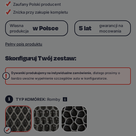
Zaufany Polski producent
Zniżka przy zakupie kompletu
Własna
gwarancji na
w Polsce
5 lat
produkcja
mocowania
Pełny opis produktu
Skonfiguruj Twój zestaw:
Dywaniki produkujemy na indywidualne zamówienie
, dlatego prosimy o
bardzo uważne wypełnienie szczegółów auta w konfiguratorze.
1
TYP KOMÓREK:
Romby
i