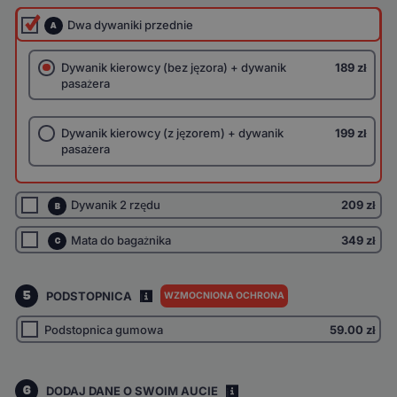
Dwa dywaniki przednie
A
Dywanik kierowcy (bez jęzora) + dywanik
189 zł
pasażera
Dywanik kierowcy (z jęzorem) + dywanik
199 zł
pasażera
Dywanik 2 rzędu
209 zł
B
Mata do bagażnika
349 zł
C
5
PODSTOPNICA
WZMOCNIONA OCHRONA
I
Podstopnica gumowa
59.00
zł
6
DODAJ DANE O SWOIM AUCIE
i