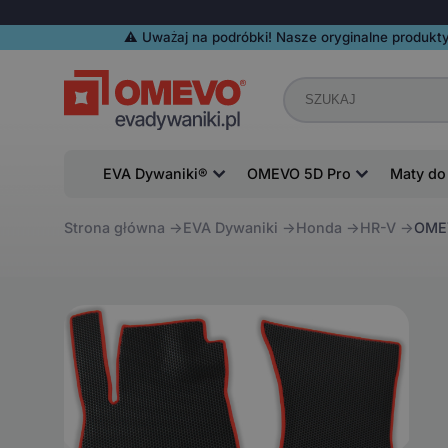
⚠️️ Uważaj na podróbki! Nasze oryginalne produkty
EVA Dywaniki®
OMEVO 5D Pro
Maty do
Strona główna
EVA Dywaniki
Honda
HR-V
OMEV