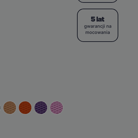
5 lat
gwarancji na
mocowania