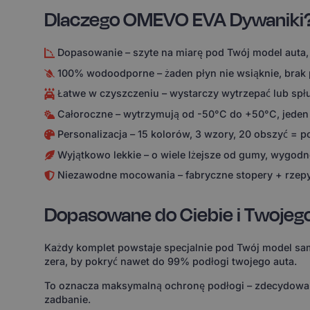
Dlaczego OMEVO EVA Dywaniki
Dopasowanie – szyte na miarę pod Twój model auta,
100% wodoodporne – żaden płyn nie wsiąknie, brak
Łatwe w czyszczeniu – wystarczy wytrzepać lub spł
Całoroczne – wytrzymują od -50°C do +50°C, jeden
Personalizacja – 15 kolorów, 3 wzory, 20 obszyć = 
Wyjątkowo lekkie – o wiele lżejsze od gumy, wygodne
Niezawodne mocowania – fabryczne stopery + rzepy
Dopasowane do Ciebie i Twojeg
Każdy komplet powstaje specjalnie pod Twój model sam
zera, by pokryć nawet do 99% podłogi twojego auta.
To oznacza maksymalną ochronę podłogi – zdecydowanie
zadbanie.