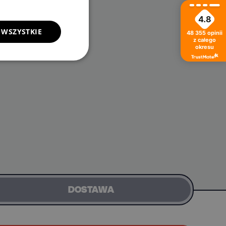
4.8
 WSZYSTKIE
48 355
opinii
z całego
okresu
DOSTAWA