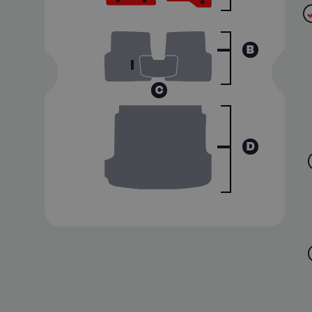
B
C
D