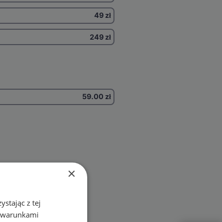
49 zł
249 zł
59.00
zł
×
stając z tej
z warunkami