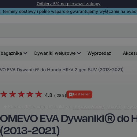
Odbierz 5% na pierwsze zakupy
, terminy dostawy i pełne wsparcie gwarantujemy wyłącznie na evadyw
 bagażnika
Dywaniki welurowe
Wyprzedaż
Akces
O EVA Dywaniki® do Honda HR-V 2 gen SUV (2013-2021)
4.8
Bestseller
(
285
)
Klienci doceniają produkt za:
dopasowanie
,
jakość
,
czysz
OMEVO EVA Dywaniki® do H
(2013-2021)