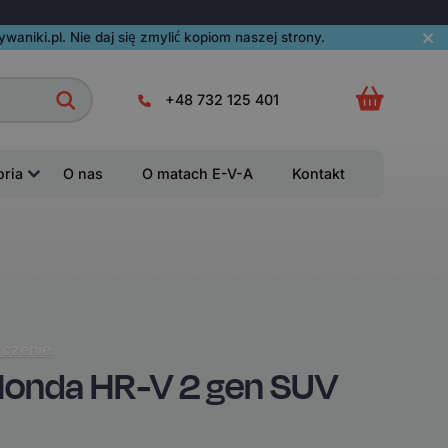
aniki.pl. Nie daj się zmylić kopiom naszej strony.
+48 732 125 401
oria
O nas
O matach E-V-A
Kontakt
czenie
.
onda HR-V 2 gen SUV