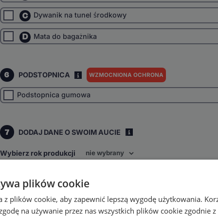
C
Dywanik na tunel środkowy
D
Mata do bagażnika
6
PODSTOPNICA
WZMOCNIONA OCHRONA
I
Podstopnica gumowa
7
DODAJ DANE O SWOIM AUCIE
i
Wybierz rok produkcji
Wybierz napęd
żywa plików cookie
Przedni
4x4
inne
a z plików cookie, aby zapewnić lepszą wygodę użytkowania. Korzy
Wybierz skrzynię biegów
 zgodę na używanie przez nas wszystkich plików cookie zgodnie 