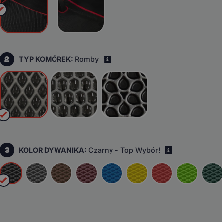
2
TYP KOMÓREK:
Romby
i
3
KOLOR DYWANIKA:
Czarny - Top Wybór!
i