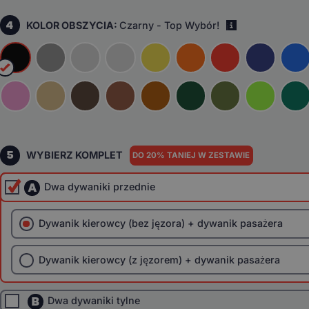
4
KOLOR OBSZYCIA:
Czarny - Top Wybór!
i
5
WYBIERZ KOMPLET
DO 20% TANIEJ W ZESTAWIE
A
Dwa dywaniki przednie
Dywanik kierowcy (bez jęzora) + dywanik pasażera
Dywanik kierowcy (z jęzorem) + dywanik pasażera
B
Dwa dywaniki tylne