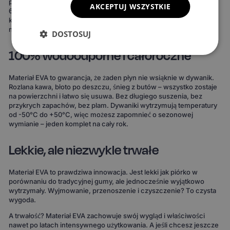
powierzchni, 3 wzory komórek i 20 wariantów obszycia – to ponad
AKCEPTUJ WSZYSTKIE
690 kombinacji! Możesz wybrać dywaniki, które idealnie
komponują się z wnętrzem Twojego auta lub nadają mu zupełnie
nowy charakter.
DOSTOSUJ
100% wodoodporne i całoroczne
Materiał EVA to gwarancja, że żaden płyn nie wsiąknie w dywanik.
Rozlana kawa, błoto po deszczu, śnieg z butów – wszystko zostaje
na powierzchni i łatwo się usuwa. Bez długiego suszenia, bez
przykrych zapachów, bez plam. Dywaniki wytrzymują temperatury
od -50°C do +50°C, więc możesz zapomnieć o sezonowej
wymianie – jeden komplet na cały rok.
Lekkie, ale niezwykle trwałe
Materiał EVA to prawdziwa innowacja. Jest lekki jak piórko w
porównaniu do tradycyjnej gumy, ale jednocześnie wyjątkowo
wytrzymały. Wyjmowanie, przenoszenie i czyszczenie? To czysta
wygoda.
A trwałość? Materiał EVA zachowuje swój wygląd i właściwości
nawet po latach intensywnego użytkowania. A jeśli chcesz jeszcze