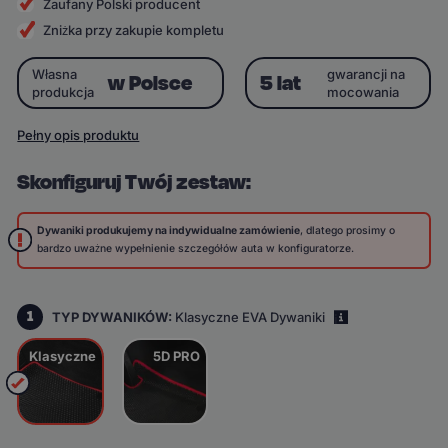
Zaufany Polski producent
Zniżka przy zakupie kompletu
Własna
gwarancji na
w Polsce
5 lat
produkcja
mocowania
Pełny opis produktu
Skonfiguruj Twój zestaw:
Dywaniki produkujemy na indywidualne zamówienie
, dlatego prosimy o
bardzo uważne wypełnienie szczegółów auta w konfiguratorze.
1
TYP DYWANIKÓW:
Klasyczne EVA Dywaniki
i
Klasyczne
5D PRO