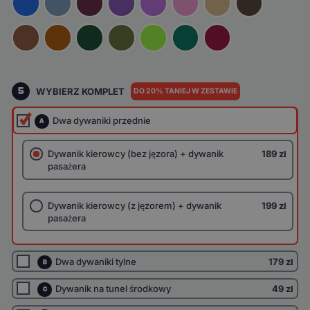
5
WYBIERZ KOMPLET
DO 20% TANIEJ W ZESTAWIE
Dwa dywaniki przednie
A
Dywanik kierowcy (bez jęzora) + dywanik
189 zł
pasażera
Dywanik kierowcy (z jęzorem) + dywanik
199 zł
pasażera
Dwa dywaniki tylne
179 zł
B
Dywanik na tunel środkowy
49 zł
C