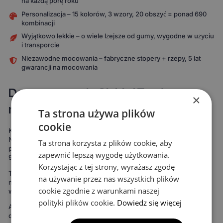
na każdą porę roku
Personalizacja – 15 kolorów, 3 wzory, 20 obszyć = ponad 690
kombinacji
Wyjątkowo lekkie – o wiele lżejsze od gumy, wygodne w użyciu
i transporcie
Niezawodne mocowania – fabryczne stopery + rzepy, 5 lat
gwarancji na mocowania
Dopasowane do Ciebie i Twojego
×
modelu auta
Ta strona używa plików
cookie
Każdy komplet powstaje specjalnie pod Twój model samochodu.
Nie korzystamy z uniwersalnych szablonów, które „mniej więcej
Ta strona korzysta z plików cookie, aby
pasują". Nasze dywaniki są mierzone od zera, by pokryć nawet do
zapewnić lepszą wygodę użytkowania.
99% podłogi twojego auta.
Korzystając z tej strony, wyrażasz zgodę
To oznacza maksymalną ochronę podłogi – zdecydowanie więcej
na używanie przez nas wszystkich plików
niż w przypadku uniwersalnych mat. Rezultat widać od razu:
cookie zgodnie z warunkami naszej
wnętrze wygląda bardziej spójnie, elegancko i zadbanie.
polityki plików cookie.
Dowiedz się więcej
Ale to nie wszystko. Możesz też stworzyć dywaniki idealnie
dopasowane do Twojego stylu. Do wyboru masz 15 kolorów