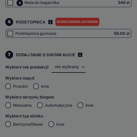
Mata do bagażnika
349 zł
D
6
PODSTOPNICA
WZMOCNIONA OCHRONA
I
Podstopnica gumowa
59.00
zł
7
DODAJ DANE O SWOIM AUCIE
i
Wybierz rok produkcji
Wybierz napęd
Przedni
inne
Wybierz skrzynię biegów
Manualna
Automatyczna
inne
Wybierz typ silnika
Benzyna/Diesel
inne