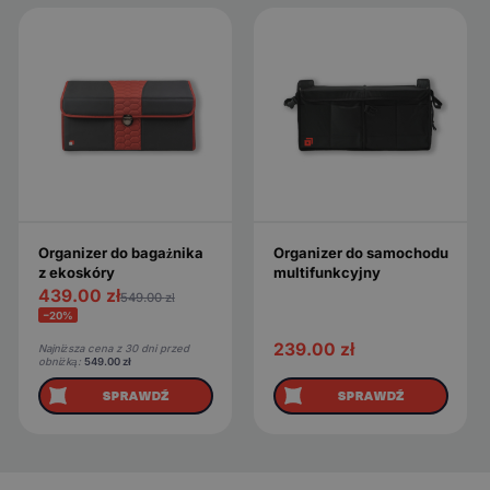
Organizer do bagażnika
Organizer do samochodu
z ekoskóry
multifunkcyjny
439.00
zł
549.00
zł
−20%
239.00
zł
Najniższa cena z 30 dni przed
obniżką:
549.00
zł
SPRAWDŹ
SPRAWDŹ