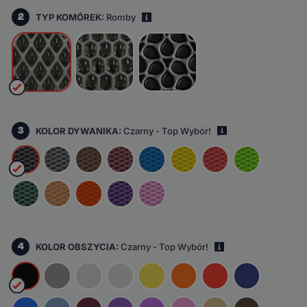
2
TYP KOMÓREK:
Romby
i
3
KOLOR DYWANIKA:
Czarny - Top Wybór!
i
4
KOLOR OBSZYCIA:
Czarny - Top Wybór!
i