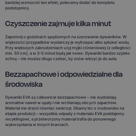
bardziej wzmocnić ten efekt, polecamy dodać do kompletu
podstopnicę.
Czyszczenie zajmuje kilka minut
Zapomnij o godzinach spędzonych na szorowanie dywaników. W
większości przypadków wystarczy je wytrzepać albo spłukać wodą.
Przy większych zabrudzeniach użyj myjki ciśnieniowej (z odległości
min. 50 cm), a w 3-5 minut będą jak nowe. Dywaniki bardzo szybko
schną – nie musisz długo czekać, by znów włożyć je do auta.
Bezzapachowe i odpowiedzialne dla
środowiska
Dywaniki EVA są całkowicie bezzapachowe – nie wydzielają
aromatów nawet w upały i nie wchłaniają obcych zapachów.
Materiał nie drażni również zwierząt. Dbamy też o środowisko na
etapie produkcji – wszystkie odpady z materiału EVA poddajemy
recyklingowi, a przetworzony materiał trafia do ponownego
wykorzystania w innych branżach.