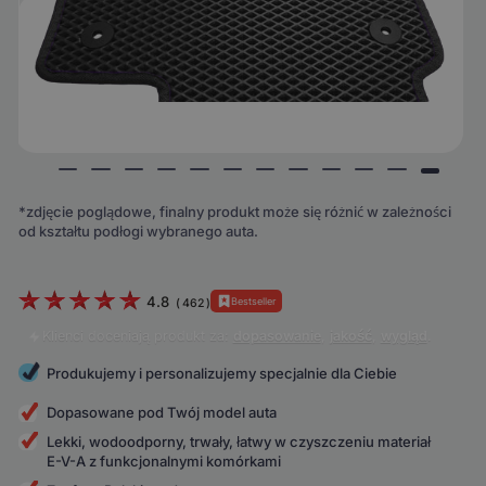
*zdjęcie poglądowe, finalny produkt może się różnić w zależności
od kształtu podłogi wybranego auta.
4.8
Bestseller
(
462
)
Klienci doceniają produkt za:
dopasowanie
,
jakość
,
wygląd
.
Produkujemy i personalizujemy specjalnie dla Ciebie
Dopasowane pod Twój model auta
Lekki, wodoodporny, trwały, łatwy w czyszczeniu materiał
E-V-A z funkcjonalnymi komórkami