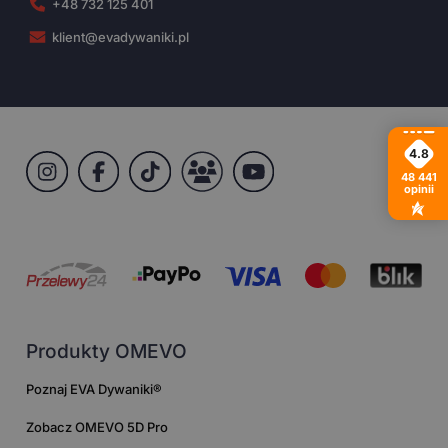
+48 732 125 401
klient@evadywaniki.pl
4.8
48 441
opinii
Produkty OMEVO
Poznaj EVA Dywaniki®
Zobacz OMEVO 5D Pro