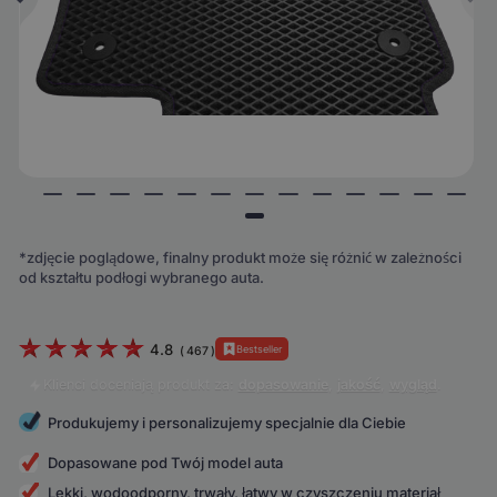
*zdjęcie poglądowe, finalny produkt może się różnić w zależności
od kształtu podłogi wybranego auta.
4.8
Bestseller
(
467
)
Klienci doceniają produkt za:
dopasowanie
,
jakość
,
wygląd
.
Produkujemy i personalizujemy specjalnie dla Ciebie
Dopasowane pod Twój model auta
Lekki, wodoodporny, trwały, łatwy w czyszczeniu materiał