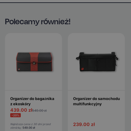
Polecamy również!
Organizer do bagażnika
Organizer do samochodu
z ekoskóry
multifunkcyjny
439.00
zł
549.00
zł
−20%
239.00
zł
Najniższa cena z 30 dni przed
obniżką:
549.00
zł