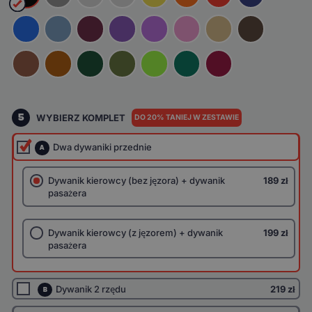
5
WYBIERZ KOMPLET
DO 20% TANIEJ W ZESTAWIE
Dwa dywaniki przednie
A
Dywanik kierowcy (bez jęzora) + dywanik
189 zł
pasażera
Dywanik kierowcy (z jęzorem) + dywanik
199 zł
pasażera
Dywanik 2 rzędu
219 zł
B