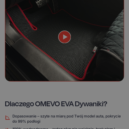
Dlaczego OMEVO EVA Dywaniki?
Dopasowanie – szyte na miarę pod Twój model auta, pokrycie
do 99% podłogi
100% wodoodporne – żaden płyn nie wsiąknie, brak plam i