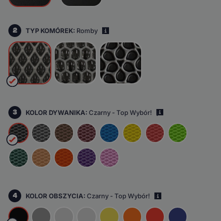
2
TYP KOMÓREK:
Romby
i
3
KOLOR DYWANIKA:
Czarny - Top Wybór!
i
4
KOLOR OBSZYCIA:
Czarny - Top Wybór!
i