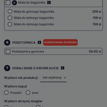
Mata do bagażnika
i
C
Mata do górnego bagażnika
259 zł
Mata do dolnego bagażnika
159 zł
Mata do dolnego bagażnika
159 zł
6
PODSTOPNICA
WZMOCNIONA OCHRONA
I
Podstopnica gumowa
59.00
zł
7
DODAJ DANE O SWOIM AUCIE
i
Wybierz rok produkcji
Wybierz napęd
Przedni
inne
Wybierz skrzynię biegów