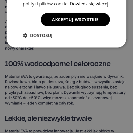
To oznacza maksymalną ochronę podłogi – zdecydowanie więcej
polityki plików cookie.
Dowiedz się więcej
niż w przypadku uniwersalnych mat. Rezultat widać od razu:
wnętrze wygląda bardziej spójnie, elegancko i zadbanie.
AKCEPTUJ WSZYSTKIE
Ale to nie wszystko. Możesz też stworzyć dywaniki idealnie
dopasowane do Twojego stylu. Do wyboru masz 15 kolorów
powierzchni, 3 wzory komórek i 20 wariantów obszycia – to ponad
DOSTOSUJ
690 kombinacji! Możesz wybrać dywaniki, które idealnie
komponują się z wnętrzem Twojego auta lub nadają mu zupełnie
nowy charakter.
100% wodoodporne i całoroczne
Materiał EVA to gwarancja, że żaden płyn nie wsiąknie w dywanik.
Rozlana kawa, błoto po deszczu, śnieg z butów – wszystko zostaje
na powierzchni i łatwo się usuwa. Bez długiego suszenia, bez
przykrych zapachów, bez plam. Dywaniki wytrzymują temperatury
od -50°C do +50°C, więc możesz zapomnieć o sezonowej
wymianie – jeden komplet na cały rok.
Lekkie, ale niezwykle trwałe
Materiał EVA to prawdziwa innowacja. Jest lekki jak piórko w