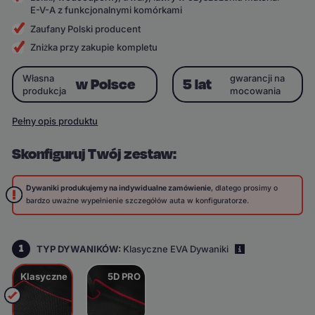
E-V-A z funkcjonalnymi komórkami
Zaufany Polski producent
Zniżka przy zakupie kompletu
Własna
gwarancji na
w Polsce
5 lat
produkcja
mocowania
Pełny opis produktu
Skonfiguruj Twój zestaw:
Dywaniki produkujemy na indywidualne zamówienie
, dlatego prosimy o
bardzo uważne wypełnienie szczegółów auta w konfiguratorze.
1
TYP DYWANIKÓW:
Klasyczne EVA Dywaniki
i
Klasyczne
5D PRO