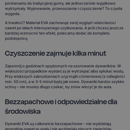
porównaniu do tradycyjnej gumy, ale jednocześnie wyjątkowo
wytrzymały. Wyjmowanie, przenoszenie i czyszczenie? To czysta
wygoda.
A trwałość? Materiał EVA zachowuje swój wygląd i właściwości
nawet po latach intensywnego użytkowania. A jeśli chcesz jeszcze
bardziej wzmocnić ten efekt, polecamy dodać do kompletu
podstopnicę.
Czyszczenie zajmuje kilka minut
Zapomnij o godzinach spędzonych na szorowanie dywaników. W
większości przypadków wystarczy je wytrzepać albo spłukać wodą.
Przy większych zabrudzeniach użyj myjki ciśnieniowej (z odległości
min. 50 cm), a w 3-5 minut będą jak nowe. Dywaniki bardzo szybko
schną – nie musisz długo czekać, by znów włożyć je do auta.
Bezzapachowe i odpowiedzialne dla
środowiska
Dywaniki EVA są całkowicie bezzapachowe – nie wydzielają
aromatów nawet w upały i nie wchłaniają obcych zapachów.