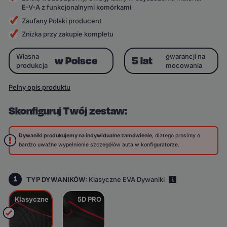
E-V-A z funkcjonalnymi komórkami
Zaufany Polski producent
Zniżka przy zakupie kompletu
Własna
gwarancji na
w Polsce
5 lat
produkcja
mocowania
Pełny opis produktu
Skonfiguruj Twój zestaw:
Dywaniki produkujemy na indywidualne zamówienie
, dlatego prosimy o
bardzo uważne wypełnienie szczegółów auta w konfiguratorze.
1
TYP DYWANIKÓW:
Klasyczne EVA Dywaniki
i
Klasyczne
5D PRO