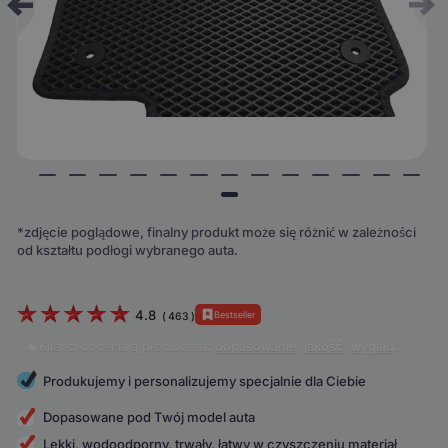
*zdjęcie poglądowe, finalny produkt może się różnić w zależności
od kształtu podłogi wybranego auta.
4.8
Bestseller
(
463
)
Klienci doceniają produkt za:
dopasowanie
,
jakość
,
wygląd
.
Produkujemy i personalizujemy specjalnie dla Ciebie
Dopasowane pod Twój model auta
Lekki, wodoodporny, trwały, łatwy w czyszczeniu materiał