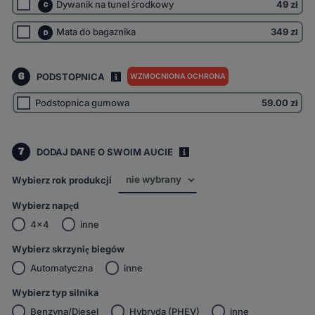
Dywanik na tunel środkowy
49 zł
C
Mata do bagażnika
349 zł
D
6
PODSTOPNICA
WZMOCNIONA OCHRONA
I
Podstopnica gumowa
59.00
zł
7
DODAJ DANE O SWOIM AUCIE
i
Wybierz rok produkcji
Wybierz napęd
4x4
inne
Wybierz skrzynię biegów
Automatyczna
inne
Wybierz typ silnika
Benzyna/Diesel
Hybryda (PHEV)
inne