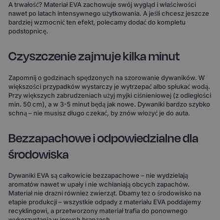
A trwałość? Materiał EVA zachowuje swój wygląd i właściwości
nawet po latach intensywnego użytkowania. A jeśli chcesz jeszcze
bardziej wzmocnić ten efekt, polecamy dodać do kompletu
podstopnicę.
Czyszczenie zajmuje kilka minut
Zapomnij o godzinach spędzonych na szorowanie dywaników. W
większości przypadków wystarczy je wytrzepać albo spłukać wodą.
Przy większych zabrudzeniach użyj myjki ciśnieniowej (z odległości
min. 50 cm), a w 3-5 minut będą jak nowe. Dywaniki bardzo szybko
schną – nie musisz długo czekać, by znów włożyć je do auta.
Bezzapachowe i odpowiedzialne dla
środowiska
Dywaniki EVA są całkowicie bezzapachowe – nie wydzielają
aromatów nawet w upały i nie wchłaniają obcych zapachów.
Materiał nie drażni również zwierząt. Dbamy też o środowisko na
etapie produkcji – wszystkie odpady z materiału EVA poddajemy
recyklingowi, a przetworzony materiał trafia do ponownego
wykorzystania w innych branżach.