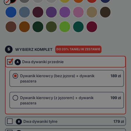
5
WYBIERZ KOMPLET
DO 20% TANIEJ W ZESTAWIE
Dwa dywaniki przednie
A
Dywanik kierowcy (bez jęzora) + dywanik
189 zł
pasażera
Dywanik kierowcy (z jęzorem) + dywanik
199 zł
pasażera
Dwa dywaniki tylne
179 zł
B