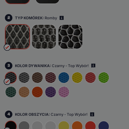
2
TYP KOMÓREK:
Romby
i
3
KOLOR DYWANIKA:
Czarny - Top Wybór!
i
4
KOLOR OBSZYCIA:
Czarny - Top Wybór!
i