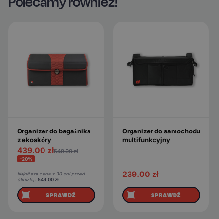
Polecamy również!
Organizer do bagażnika
Organizer do samochodu
z ekoskóry
multifunkcyjny
439.00
zł
549.00
zł
−20%
239.00
zł
Najniższa cena z 30 dni przed
obniżką:
549.00
zł
SPRAWDŹ
SPRAWDŹ