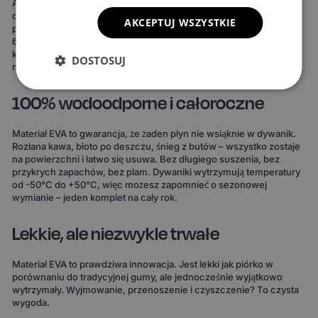
Ale to nie wszystko. Możesz też stworzyć dywaniki idealnie
dopasowane do Twojego stylu. Do wyboru masz 15 kolorów
AKCEPTUJ WSZYSTKIE
powierzchni, 3 wzory komórek i 20 wariantów obszycia – to ponad
690 kombinacji! Możesz wybrać dywaniki, które idealnie
komponują się z wnętrzem Twojego auta lub nadają mu zupełnie
DOSTOSUJ
nowy charakter.
100% wodoodporne i całoroczne
Materiał EVA to gwarancja, że żaden płyn nie wsiąknie w dywanik.
Rozlana kawa, błoto po deszczu, śnieg z butów – wszystko zostaje
na powierzchni i łatwo się usuwa. Bez długiego suszenia, bez
przykrych zapachów, bez plam. Dywaniki wytrzymują temperatury
od -50°C do +50°C, więc możesz zapomnieć o sezonowej
wymianie – jeden komplet na cały rok.
Lekkie, ale niezwykle trwałe
Materiał EVA to prawdziwa innowacja. Jest lekki jak piórko w
porównaniu do tradycyjnej gumy, ale jednocześnie wyjątkowo
wytrzymały. Wyjmowanie, przenoszenie i czyszczenie? To czysta
wygoda.