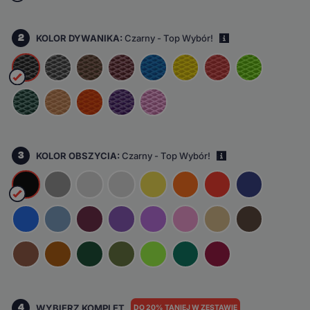
2
KOLOR DYWANIKA:
Czarny - Top Wybór!
i
3
KOLOR OBSZYCIA:
Czarny - Top Wybór!
i
4
WYBIERZ KOMPLET
DO 20% TANIEJ W ZESTAWIE