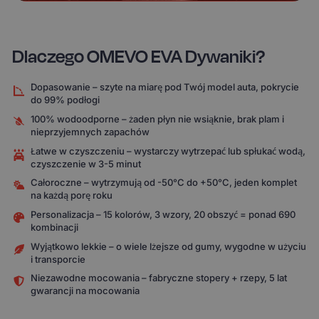
Dlaczego OMEVO EVA Dywaniki?
Dopasowanie – szyte na miarę pod Twój model auta, pokrycie
do 99% podłogi
100% wodoodporne – żaden płyn nie wsiąknie, brak plam i
nieprzyjemnych zapachów
Łatwe w czyszczeniu – wystarczy wytrzepać lub spłukać wodą,
czyszczenie w 3-5 minut
Całoroczne – wytrzymują od -50°C do +50°C, jeden komplet
na każdą porę roku
Personalizacja – 15 kolorów, 3 wzory, 20 obszyć = ponad 690
kombinacji
Wyjątkowo lekkie – o wiele lżejsze od gumy, wygodne w użyciu
i transporcie
Niezawodne mocowania – fabryczne stopery + rzepy, 5 lat
gwarancji na mocowania