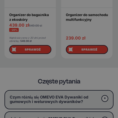
Organizer do bagażnika
Organizer do samochodu
z ekoskóry
multifunkcyjny
439.00
zł
549.00
zł
−20%
239.00
zł
Najniższa cena z 30 dni przed
obniżką:
549.00
zł
SPRAWDŹ
SPRAWDŹ
Częste pytania
Czym różnią się OMEVO EVA Dywaniki od
gumowych i welurowych dywaników?