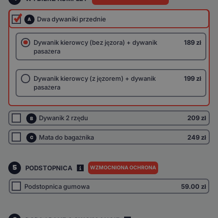
Dwa dywaniki przednie
A
Dywanik kierowcy (bez jęzora) + dywanik
189 zł
pasażera
Dywanik kierowcy (z jęzorem) + dywanik
199 zł
pasażera
Dywanik 2 rzędu
209 zł
B
Mata do bagażnika
249 zł
C
5
PODSTOPNICA
WZMOCNIONA OCHRONA
I
Podstopnica gumowa
59.00
zł