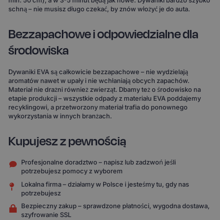
min. 50 cm), a w 3-5 minut będą jak nowe. Dywaniki bardzo szybko
schną – nie musisz długo czekać, by znów włożyć je do auta.
Bezzapachowe i odpowiedzialne dla
środowiska
Dywaniki EVA są całkowicie bezzapachowe – nie wydzielają
aromatów nawet w upały i nie wchłaniają obcych zapachów.
Materiał nie drażni również zwierząt. Dbamy też o środowisko na
etapie produkcji – wszystkie odpady z materiału EVA poddajemy
recyklingowi, a przetworzony materiał trafia do ponownego
wykorzystania w innych branżach.
Kupujesz z pewnością
Profesjonalne doradztwo – napisz lub zadzwoń jeśli
potrzebujesz pomocy z wyborem
Lokalna firma – działamy w Polsce i jesteśmy tu, gdy nas
potrzebujesz
Bezpieczny zakup – sprawdzone płatności, wygodna dostawa,
szyfrowanie SSL