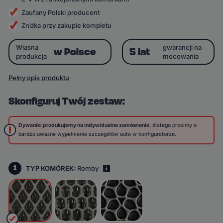
Zaufany Polski producent
Zniżka przy zakupie kompletu
Własna
gwarancji na
w Polsce
5 lat
produkcja
mocowania
Pełny opis produktu
Skonfiguruj Twój zestaw:
Dywaniki produkujemy na indywidualne zamówienie
, dlatego prosimy o
bardzo uważne wypełnienie szczegółów auta w konfiguratorze.
1
TYP KOMÓREK:
Romby
i