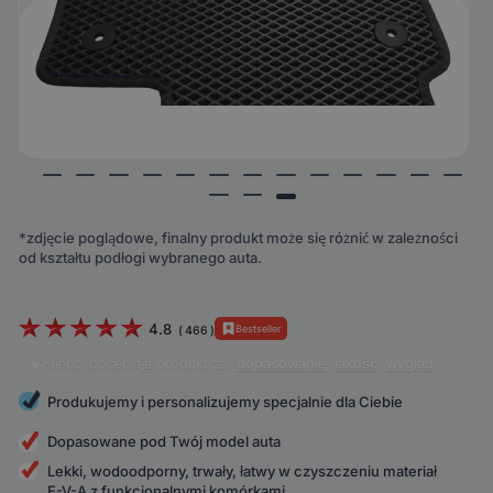
*zdjęcie poglądowe, finalny produkt może się różnić w zależności
od kształtu podłogi wybranego auta.
4.8
Bestseller
(
466
)
Klienci doceniają produkt za:
dopasowanie
,
jakość
,
wygląd
.
Produkujemy i personalizujemy specjalnie dla Ciebie
Dopasowane pod Twój model auta
Lekki, wodoodporny, trwały, łatwy w czyszczeniu materiał
E-V-A z funkcjonalnymi komórkami