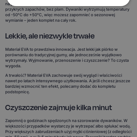
na powierzchni i łatwo się usuwa. Bez długiego suszenia, bez
przykrych zapachów, bez plam. Dywaniki wytrzymują temperatury
od -50°C do +50°C, więc możesz zapomnieć o sezonowej
wymianie – jeden komplet na cały rok.
Lekkie, ale niezwykle trwałe
Materiał EVA to prawdziwa innowacja. Jest lekki jak piórko w
porównaniu do tradycyjnej gumy, ale jednocześnie wyjątkowo
wytrzymały. Wyjmowanie, przenoszenie i czyszczenie? To czysta
wygoda.
A trwałość? Materiał EVA zachowuje swój wygląd i właściwości
nawet po latach intensywnego użytkowania. A jeśli chcesz jeszcze
bardziej wzmocnić ten efekt, polecamy dodać do kompletu
podstopnicę.
Czyszczenie zajmuje kilka minut
Zapomnij o godzinach spędzonych na szorowanie dywaników. W
większości przypadków wystarczy je wytrzepać albo spłukać wodą.
Przy większych zabrudzeniach użyj myjki ciśnieniowej (z odległości