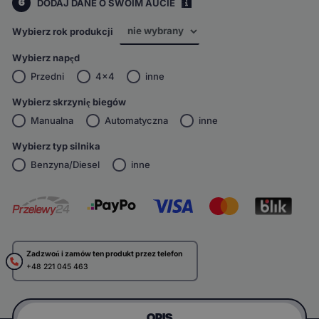
6
DODAJ DANE O SWOIM AUCIE
i
Wybierz rok produkcji
Wybierz napęd
Przedni
4x4
inne
Wybierz skrzynię biegów
Manualna
Automatyczna
inne
Wybierz typ silnika
Benzyna/Diesel
inne
Zadzwoń i zamów ten produkt przez telefon
+48 221 045 463
OPIS