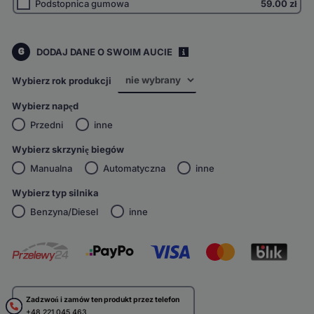
Podstopnica gumowa
59.00
zł
6
DODAJ DANE O SWOIM AUCIE
i
Wybierz rok produkcji
Wybierz napęd
Przedni
inne
Wybierz skrzynię biegów
Manualna
Automatyczna
inne
Wybierz typ silnika
Benzyna/Diesel
inne
Zadzwoń i zamów ten produkt przez telefon
+48 221 045 463