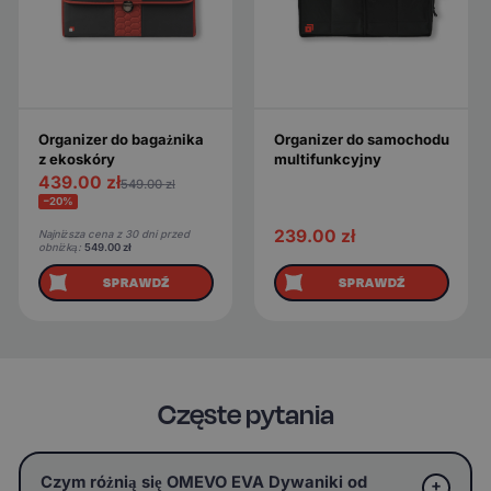
Organizer do bagażnika
Organizer do samochodu
z ekoskóry
multifunkcyjny
439.00
zł
549.00
zł
−20%
239.00
zł
Najniższa cena z 30 dni przed
obniżką:
549.00
zł
SPRAWDŹ
SPRAWDŹ
Częste pytania
Czym różnią się OMEVO EVA Dywaniki od