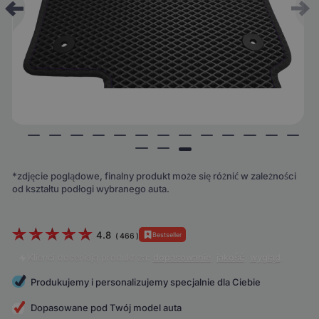
*zdjęcie poglądowe, finalny produkt może się różnić w zależności
od kształtu podłogi wybranego auta.
4.8
Bestseller
(
466
)
Klienci doceniają produkt za:
dopasowanie
,
jakość
,
wygląd
.
Produkujemy i personalizujemy specjalnie dla Ciebie
Dopasowane pod Twój model auta