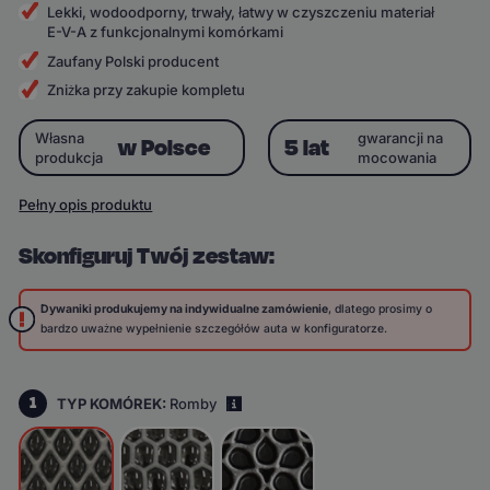
Lekki, wodoodporny, trwały, łatwy w czyszczeniu materiał
E-V-A z funkcjonalnymi komórkami
Zaufany Polski producent
Zniżka przy zakupie kompletu
Własna
gwarancji na
w Polsce
5 lat
produkcja
mocowania
Pełny opis produktu
Skonfiguruj Twój zestaw:
Dywaniki produkujemy na indywidualne zamówienie
, dlatego prosimy o
bardzo uważne wypełnienie szczegółów auta w konfiguratorze.
1
TYP KOMÓREK:
Romby
i