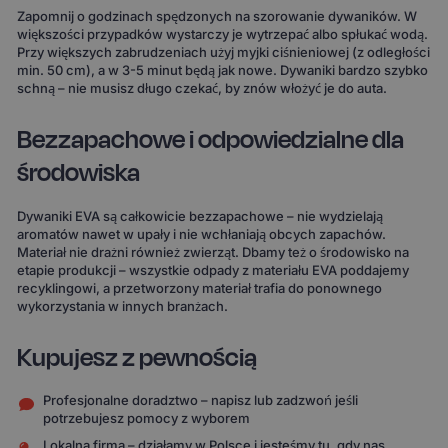
Zapomnij o godzinach spędzonych na szorowanie dywaników. W
większości przypadków wystarczy je wytrzepać albo spłukać wodą.
Przy większych zabrudzeniach użyj myjki ciśnieniowej (z odległości
min. 50 cm), a w 3-5 minut będą jak nowe. Dywaniki bardzo szybko
schną – nie musisz długo czekać, by znów włożyć je do auta.
Bezzapachowe i odpowiedzialne dla
środowiska
Dywaniki EVA są całkowicie bezzapachowe – nie wydzielają
aromatów nawet w upały i nie wchłaniają obcych zapachów.
Materiał nie drażni również zwierząt. Dbamy też o środowisko na
etapie produkcji – wszystkie odpady z materiału EVA poddajemy
recyklingowi, a przetworzony materiał trafia do ponownego
wykorzystania w innych branżach.
Kupujesz z pewnością
Profesjonalne doradztwo – napisz lub zadzwoń jeśli
potrzebujesz pomocy z wyborem
Lokalna firma – działamy w Polsce i jesteśmy tu, gdy nas