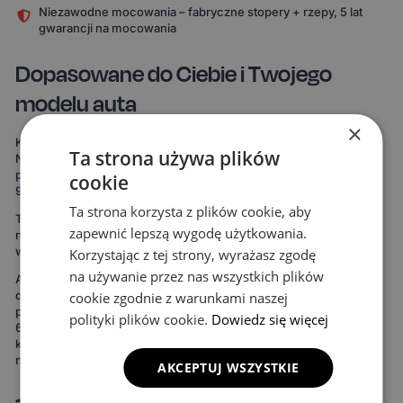
Niezawodne mocowania – fabryczne stopery + rzepy, 5 lat
gwarancji na mocowania
Dopasowane do Ciebie i Twojego
modelu auta
×
Każdy komplet powstaje specjalnie pod Twój model samochodu.
Ta strona używa plików
Nie korzystamy z uniwersalnych szablonów, które „mniej więcej
pasują". Nasze dywaniki są mierzone od zera, by pokryć nawet do
cookie
99% podłogi twojego auta.
Ta strona korzysta z plików cookie, aby
To oznacza maksymalną ochronę podłogi – zdecydowanie więcej
zapewnić lepszą wygodę użytkowania.
niż w przypadku uniwersalnych mat. Rezultat widać od razu:
wnętrze wygląda bardziej spójnie, elegancko i zadbanie.
Korzystając z tej strony, wyrażasz zgodę
na używanie przez nas wszystkich plików
Ale to nie wszystko. Możesz też stworzyć dywaniki idealnie
dopasowane do Twojego stylu. Do wyboru masz 15 kolorów
cookie zgodnie z warunkami naszej
powierzchni, 3 wzory komórek i 20 wariantów obszycia – to ponad
polityki plików cookie.
Dowiedz się więcej
690 kombinacji! Możesz wybrać dywaniki, które idealnie
komponują się z wnętrzem Twojego auta lub nadają mu zupełnie
nowy charakter.
AKCEPTUJ WSZYSTKIE