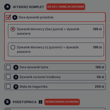
4
WYBIERZ KOMPLET
DO 20% TANIEJ W ZESTAWIE
Dwa dywaniki przednie
A
Dywanik kierowcy (bez jęzora) + dywanik
189 zł
pasażera
Dywanik kierowcy (z jęzorem) + dywanik
199 zł
pasażera
Dwa dywaniki tylne
189 zł
B
Dywanik na tunel środkowy
59 zł
C
Mata do bagażnika
259 zł
D
5
PODSTOPNICA
WZMOCNIONA OCHRONA
I