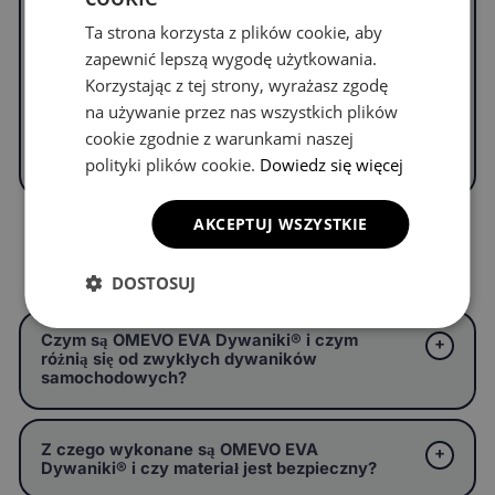
Napisz do nas, by uzyskać informacje o
Ta strona korzysta z plików cookie, aby
dywanikach do swojego modelu.
zapewnić lepszą wygodę użytkowania.
Korzystając z tej strony, wyrażasz zgodę
na używanie przez nas wszystkich plików
WYPEŁNIJ FORMULARZ
cookie zgodnie z warunkami naszej
polityki plików cookie.
Dowiedz się więcej
AKCEPTUJ WSZYSTKIE
Częste pytania
DOSTOSUJ
Czym są OMEVO EVA Dywaniki® i czym
różnią się od zwykłych dywaników
samochodowych?
Z czego wykonane są OMEVO EVA
Dywaniki® i czy materiał jest bezpieczny?