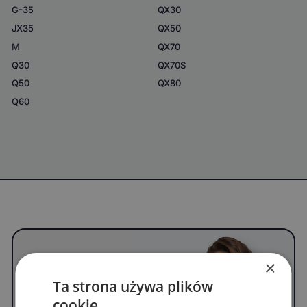
G-35
QX30
JX35
QX50
M
QX70
Q30
QX70S
Q50
QX80
Q60
Nie znalazłeś Twojego
×
modelu samochodu?
Ta strona używa plików
Ogarniemy!
cookie