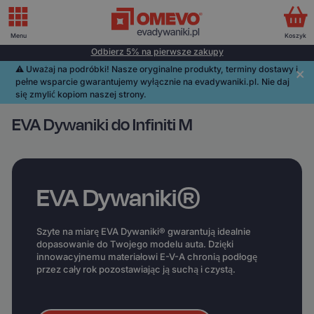
Menu
Koszyk
Odbierz 5% na pierwsze zakupy
⚠️️ Uważaj na podróbki! Nasze oryginalne produkty, terminy dostawy i
pełne wsparcie gwarantujemy wyłącznie na evadywaniki.pl. Nie daj
się zmylić kopiom naszej strony.
EVA Dywaniki do Infiniti M
EVA Dywaniki®
Szyte na miarę EVA Dywaniki® gwarantują idealnie
dopasowanie do Twojego modelu auta. Dzięki
innowacyjnemu materiałowi E-V-A chronią podłogę
przez cały rok pozostawiając ją suchą i czystą.