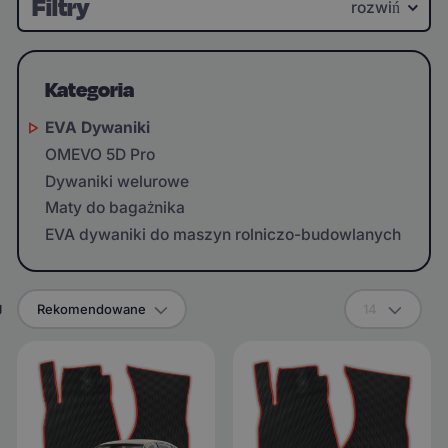
Filtry
rozwiń
Kategoria
EVA Dywaniki
OMEVO 5D Pro
Dywaniki welurowe
Maty do bagażnika
EVA dywaniki do maszyn rolniczo-budowlanych
g
Rekomendowane
14