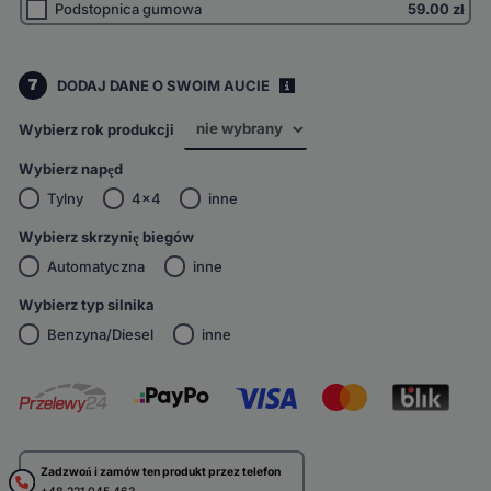
Podstopnica gumowa
59.00
zł
7
DODAJ DANE O SWOIM AUCIE
i
Wybierz rok produkcji
Wybierz napęd
Tylny
4x4
inne
Wybierz skrzynię biegów
Automatyczna
inne
Wybierz typ silnika
Benzyna/Diesel
inne
Zadzwoń i zamów ten produkt przez telefon