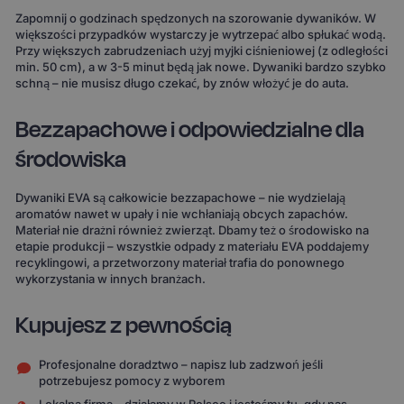
Zapomnij o godzinach spędzonych na szorowanie dywaników. W
większości przypadków wystarczy je wytrzepać albo spłukać wodą.
Przy większych zabrudzeniach użyj myjki ciśnieniowej (z odległości
min. 50 cm), a w 3-5 minut będą jak nowe. Dywaniki bardzo szybko
schną – nie musisz długo czekać, by znów włożyć je do auta.
Bezzapachowe i odpowiedzialne dla
środowiska
Dywaniki EVA są całkowicie bezzapachowe – nie wydzielają
aromatów nawet w upały i nie wchłaniają obcych zapachów.
Materiał nie drażni również zwierząt. Dbamy też o środowisko na
etapie produkcji – wszystkie odpady z materiału EVA poddajemy
recyklingowi, a przetworzony materiał trafia do ponownego
wykorzystania w innych branżach.
Kupujesz z pewnością
Profesjonalne doradztwo – napisz lub zadzwoń jeśli
potrzebujesz pomocy z wyborem