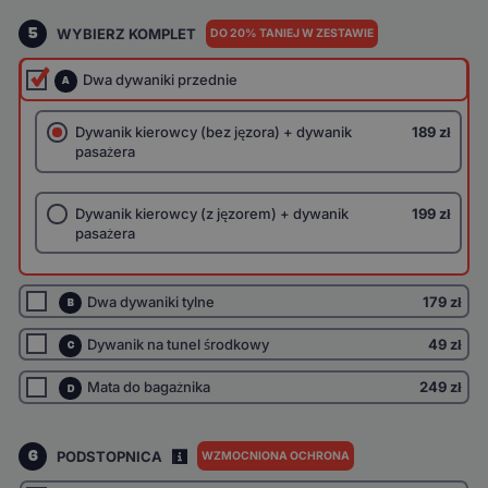
5
WYBIERZ KOMPLET
DO 20% TANIEJ W ZESTAWIE
Dwa dywaniki przednie
A
Dywanik kierowcy (bez jęzora) + dywanik
189 zł
pasażera
Dywanik kierowcy (z jęzorem) + dywanik
199 zł
pasażera
Dwa dywaniki tylne
179 zł
B
Dywanik na tunel środkowy
49 zł
C
Mata do bagażnika
249 zł
D
6
PODSTOPNICA
WZMOCNIONA OCHRONA
I