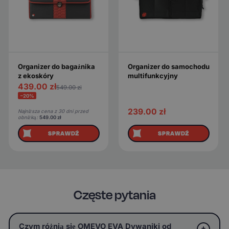
Organizer do bagażnika
Organizer do samochodu
z ekoskóry
multifunkcyjny
439.00
zł
549.00
zł
−20%
239.00
zł
Najniższa cena z 30 dni przed
obniżką:
549.00
zł
SPRAWDŹ
SPRAWDŹ
Częste pytania
Czym różnią się OMEVO EVA Dywaniki od