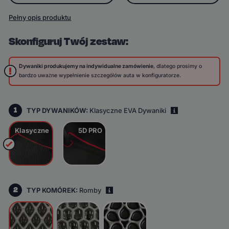
Pełny opis produktu
Skonfiguruj Twój zestaw:
Dywaniki produkujemy na indywidualne zamówienie
, dlatego prosimy o
bardzo uważne wypełnienie szczegółów auta w konfiguratorze.
1
TYP DYWANIKÓW:
Klasyczne EVA Dywaniki
i
Klasyczne
5D PRO
2
TYP KOMÓREK:
Romby
i