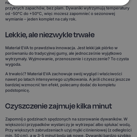
na powierzchni i łatwo się usuwa. Bez długiego suszenia, bez
przykrych zapachów, bez plam. Dywaniki wytrzymują temperatury
od -50°C do +50°C, więc możesz zapomnieć o sezonowej
wymianie – jeden komplet na cały rok.
Lekkie, ale niezwykle trwałe
Materiał EVA to prawdziwa innowacja. Jest lekki jak piórko w
porównaniu do tradycyjnej gumy, ale jednocześnie wyjątkowo
wytrzymały. Wyjmowanie, przenoszenie i czyszczenie? To czysta
wygoda.
A trwałość? Materiał EVA zachowuje swój wygląd i właściwości
nawet po latach intensywnego użytkowania. A jeśli chcesz jeszcze
bardziej wzmocnić ten efekt, polecamy dodać do kompletu
podstopnicę.
Czyszczenie zajmuje kilka minut
Zapomnij o godzinach spędzonych na szorowanie dywaników. W
większości przypadków wystarczy je wytrzepać albo spłukać wodą.
Przy większych zabrudzeniach użyj myjki ciśnieniowej (z odległości
min. 50 cm), a w 3-5 minut będą jak nowe. Dywaniki bardzo szybko