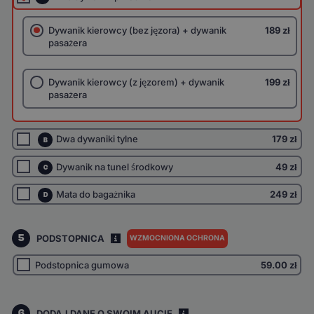
Dywanik kierowcy (bez jęzora) + dywanik
189 zł
pasażera
Dywanik kierowcy (z jęzorem) + dywanik
199 zł
pasażera
Dwa dywaniki tylne
179 zł
B
Dywanik na tunel środkowy
49 zł
C
Mata do bagażnika
249 zł
D
5
PODSTOPNICA
WZMOCNIONA OCHRONA
I
Podstopnica gumowa
59.00
zł
6
DODAJ DANE O SWOIM AUCIE