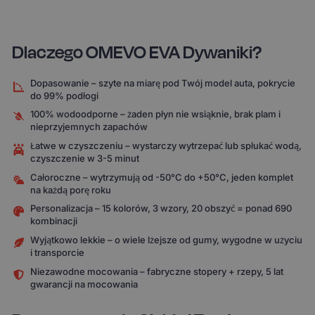
Dlaczego OMEVO EVA Dywaniki?
Dopasowanie – szyte na miarę pod Twój model auta, pokrycie
do 99% podłogi
100% wodoodporne – żaden płyn nie wsiąknie, brak plam i
nieprzyjemnych zapachów
Łatwe w czyszczeniu – wystarczy wytrzepać lub spłukać wodą,
czyszczenie w 3-5 minut
Całoroczne – wytrzymują od -50°C do +50°C, jeden komplet
na każdą porę roku
Personalizacja – 15 kolorów, 3 wzory, 20 obszyć = ponad 690
kombinacji
Wyjątkowo lekkie – o wiele lżejsze od gumy, wygodne w użyciu
i transporcie
Niezawodne mocowania – fabryczne stopery + rzepy, 5 lat
gwarancji na mocowania