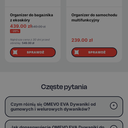
Organizer do bagażnika
Organizer do samochodu
z ekoskóry
multifunkcyjny
439.00
zł
549.00
zł
−20%
239.00
zł
Najniższa cena z 30 dni przed
obniżką:
549.00
zł
SPRAWDŹ
SPRAWDŹ
Częste pytania
Czym różnią się OMEVO EVA Dywaniki od
gumowych i welurowych dywaników?
Jak dopasowujecie OMEVO EVA Dywaniki do