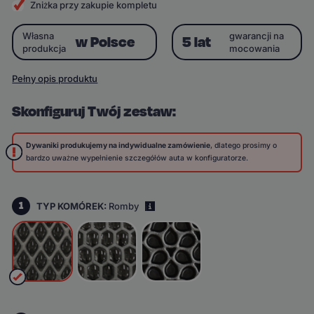
Zniżka przy zakupie kompletu
Własna
gwarancji na
w Polsce
5 lat
produkcja
mocowania
Pełny opis produktu
Skonfiguruj Twój zestaw:
Dywaniki produkujemy na indywidualne zamówienie
, dlatego prosimy o
bardzo uważne wypełnienie szczegółów auta w konfiguratorze.
1
TYP KOMÓREK:
Romby
i