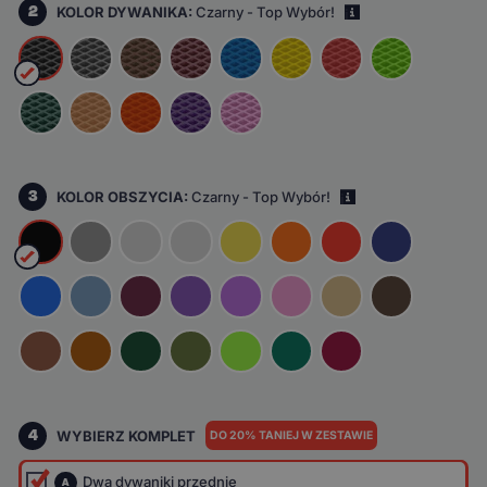
2
KOLOR DYWANIKA:
Czarny - Top Wybór!
i
3
KOLOR OBSZYCIA:
Czarny - Top Wybór!
i
4
WYBIERZ KOMPLET
DO 20% TANIEJ W ZESTAWIE
Dwa dywaniki przednie
A