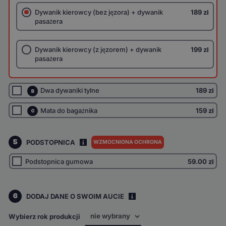
Dywanik kierowcy (bez jęzora) + dywanik
189 zł
pasażera
Dywanik kierowcy (z jęzorem) + dywanik
199 zł
pasażera
Dwa dywaniki tylne
189 zł
B
Mata do bagażnika
159 zł
C
5
PODSTOPNICA
WZMOCNIONA OCHRONA
I
Podstopnica gumowa
59.00
zł
6
DODAJ DANE O SWOIM AUCIE
i
Wybierz rok produkcji