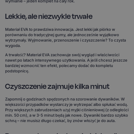
wymianie – jeden komplet na cały rok.
Lekkie, ale niezwykle trwałe
Materiał EVA to prawdziwa innowacja. Jest lekki jak piórko w
porównaniu do tradycyjnej gumy, ale jednocześnie wyjątkowo
wytrzymały. Wyjmowanie, przenoszenie i czyszczenie? To czysta
wygoda.
A trwałość? Materiał EVA zachowuje swój wygląd i właściwości
nawet po latach intensywnego użytkowania. A jeśli chcesz jeszcze
bardziej wzmocnić ten efekt, polecamy dodać do kompletu
podstopnicę.
Czyszczenie zajmuje kilka minut
Zapomnij o godzinach spędzonych na szorowanie dywaników. W
większości przypadków wystarczy je wytrzepać albo spłukać wodą.
Przy większych zabrudzeniach użyj myjki ciśnieniowej (z odległości
min. 50 cm), a w 3-5 minut będą jak nowe. Dywaniki bardzo szybko
schną – nie musisz długo czekać, by znów włożyć je do auta.