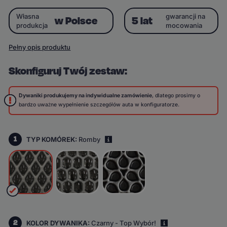
Własna
gwarancji na
w Polsce
5 lat
produkcja
mocowania
Pełny opis produktu
Skonfiguruj Twój zestaw:
Dywaniki produkujemy na indywidualne zamówienie
, dlatego prosimy o
bardzo uważne wypełnienie szczegółów auta w konfiguratorze.
1
TYP KOMÓREK:
Romby
i
2
KOLOR DYWANIKA:
Czarny - Top Wybór!
i