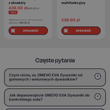
z ekoskóry
multifunkcyjny
439.00
zł
549.00
zł
−20%
239.00
zł
Najniższa cena z 30 dni przed
obniżką:
549.00
zł
SPRAWDŹ
SPRAWDŹ
Częste pytania
Czym różnią się OMEVO EVA Dywaniki od
gumowych i welurowych dywaników?
Jak dopasowujecie OMEVO EVA Dywaniki do
konkretnego auta?