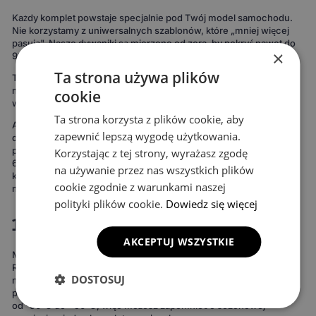
Każdy komplet powstaje specjalnie pod Twój model samochodu.
Nie korzystamy z uniwersalnych szablonów, które „mniej więcej
pasują". Nasze dywaniki są mierzone od zera, by pokryć nawet do
×
99% podłogi twojego auta.
Ta strona używa plików
To oznacza maksymalną ochronę podłogi – zdecydowanie więcej
niż w przypadku uniwersalnych mat. Rezultat widać od razu:
cookie
wnętrze wygląda bardziej spójnie, elegancko i zadbanie.
Ta strona korzysta z plików cookie, aby
Ale to nie wszystko. Możesz też stworzyć dywaniki idealnie
zapewnić lepszą wygodę użytkowania.
dopasowane do Twojego stylu. Do wyboru masz 15 kolorów
powierzchni, 3 wzory komórek i 20 wariantów obszycia – to ponad
Korzystając z tej strony, wyrażasz zgodę
690 kombinacji! Możesz wybrać dywaniki, które idealnie
na używanie przez nas wszystkich plików
komponują się z wnętrzem Twojego auta lub nadają mu zupełnie
cookie zgodnie z warunkami naszej
nowy charakter.
polityki plików cookie.
Dowiedz się więcej
100% wodoodporne i całoroczne
AKCEPTUJ WSZYSTKIE
Materiał EVA to gwarancja, że żaden płyn nie wsiąknie w dywanik.
Rozlana kawa, błoto po deszczu, śnieg z butów – wszystko zostaje
DOSTOSUJ
na powierzchni i łatwo się usuwa. Bez długiego suszenia, bez
przykrych zapachów, bez plam. Dywaniki wytrzymują temperatury
od -50°C do +50°C, więc możesz zapomnieć o sezonowej