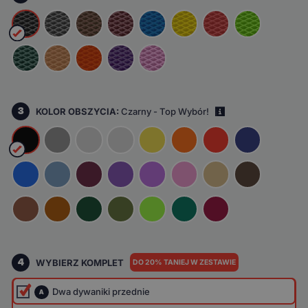
3
KOLOR OBSZYCIA:
Czarny - Top Wybór!
i
4
WYBIERZ KOMPLET
DO 20% TANIEJ W ZESTAWIE
Dwa dywaniki przednie
A