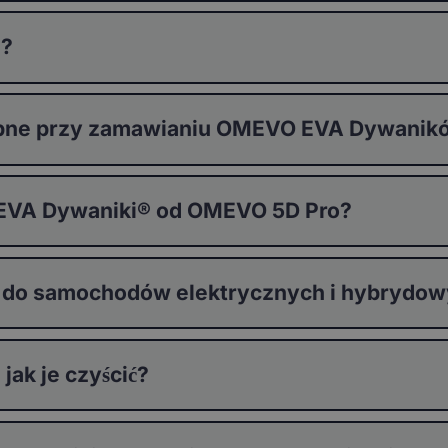
®?
stępne przy zamawianiu OMEVO EVA Dywani
 EVA Dywaniki® od OMEVO 5D Pro?
 do samochodów elektrycznych i hybrydo
ak je czyścić?