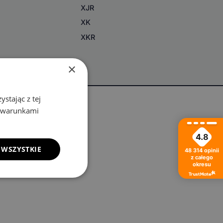
XJR
XK
XKR
×
stając z tej
z warunkami
4.8
 WSZYSTKIE
48 314
opinii
z całego
okresu