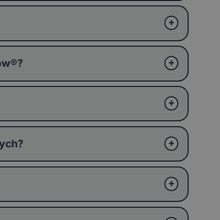
ków®?
wych?