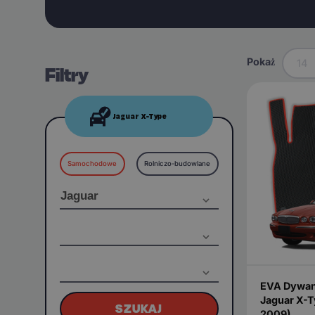
Pokaż
14
Filtry
Jaguar X-Type
Samochodowe
Rolniczo-budowlane
EVA Dywan
Jaguar X-T
SZUKAJ
2009)