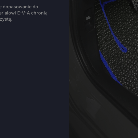
ie dopasowanie do
riałowi E-V-A chronią
zystą.