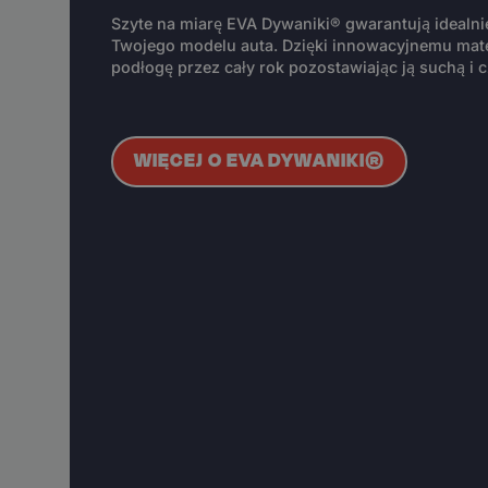
Szyte na miarę EVA Dywaniki® gwarantują idealn
Twojego modelu auta. Dzięki innowacyjnemu mate
podłogę przez cały rok pozostawiając ją suchą i c
WIĘCEJ O EVA DYWANIKI®