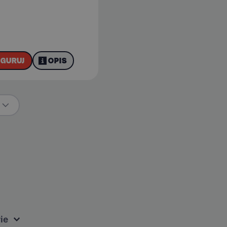
IGURUJ
OPIS
ie