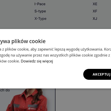
I-Pace
XE
S-type
XF
X-Type
XJ
żywa plików cookie
a z plików cookie, aby zapewnić lepszą wygodę użytkowania. Korzy
 zgodę na używanie przez nas wszystkich plików cookie zgodnie 
lików cookie.
Dowiedz się więcej
u
AKCEPTUJ
ach do