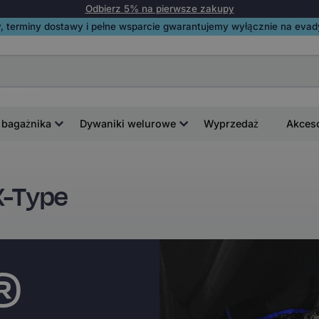
Odbierz 5% na pierwsze zakupy
, terminy dostawy i pełne wsparcie gwarantujemy wyłącznie na evadyw
 bagażnika
Dywaniki welurowe
Wyprzedaż
Akces
X-Type
i®