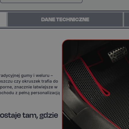
DANE TECHNICZNE
adycyjnej gumy i weluru –
eszczu czy okruszek trafia do
orne, znacznie łatwiejsze w
ochodu z pełną personalizacją
ostaje tam, gdzie