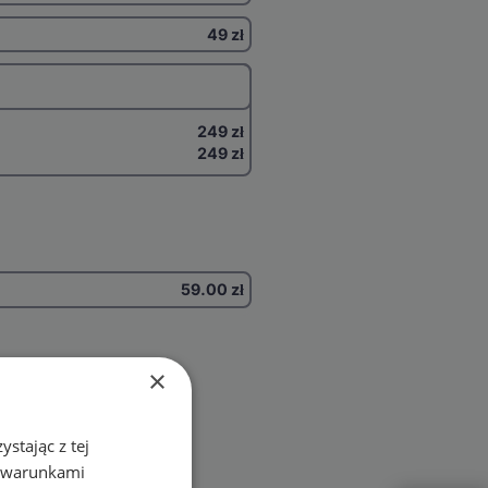
49 zł
249 zł
249 zł
59.00
zł
×
stając z tej
z warunkami