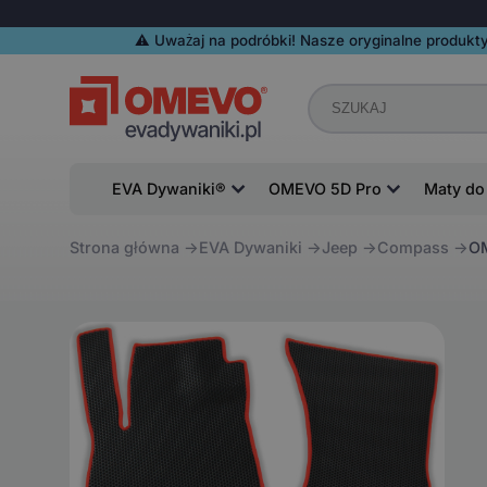
⚠️️ Uważaj na podróbki! Nasze oryginalne produkty
EVA Dywaniki®
OMEVO 5D Pro
Maty do
Strona główna
EVA Dywaniki
Jeep
Compass
OM