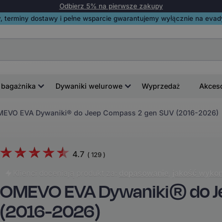
Odbierz 5% na pierwsze zakupy
, terminy dostawy i pełne wsparcie gwarantujemy wyłącznie na evadyw
 bagażnika
Dywaniki welurowe
Wyprzedaż
Akces
EVO EVA Dywaniki® do Jeep Compass 2 gen SUV (2016-2026)
4.7
(
129
)
Klienci doceniają produkt za:
dopasowanie
,
jakość wykon
OMEVO EVA Dywaniki® do J
(2016-2026)