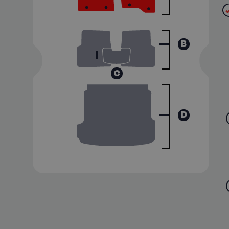
B
C
D