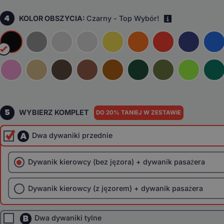
4
KOLOR OBSZYCIA:
Czarny - Top Wybór!
i
5
WYBIERZ KOMPLET
DO 20% TANIEJ W ZESTAWIE
A
Dwa dywaniki przednie
Dywanik kierowcy (bez jęzora) + dywanik pasażera
Dywanik kierowcy (z jęzorem) + dywanik pasażera
B
Dwa dywaniki tylne