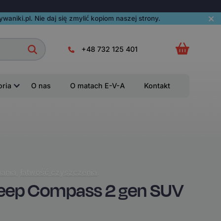
aniki.pl. Nie daj się zmylić kopiom naszej strony.
+48 732 125 401
oria
O nas
O matach E-V-A
Kontakt
ania
,
łatwość czyszczenia
.
eep Compass 2 gen SUV