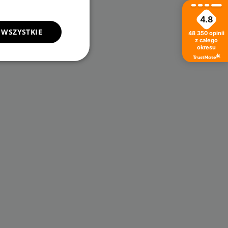
4.8
 WSZYSTKIE
48 350
opinii
z całego
okresu