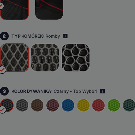
2
TYP KOMÓREK:
Romby
i
3
KOLOR DYWANIKA:
Czarny - Top Wybór!
i