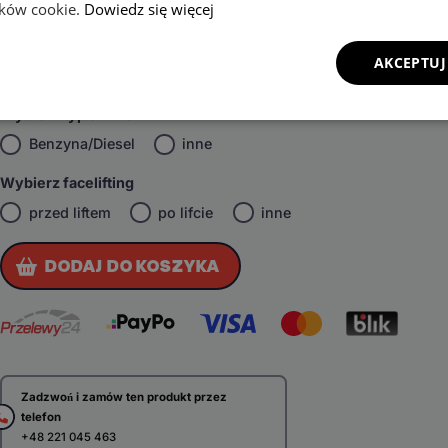
Przedni
4x4
inne
lików cookie.
Dowiedz się więcej
Wybierz skrzynię biegów
AKCEPTUJ
Manualna
Automatyczna
inne
Wybierz typ silnika
Benzyna/Diesel
inne
Wybierz facelifting
przed liftem
po lifcie
inne
DODAJ DO KOSZYKA
Zadzwoń i zamów ten produkt przez
telefon
+48 221 045 463