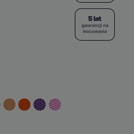
5 lat
gwarancji na
mocowania