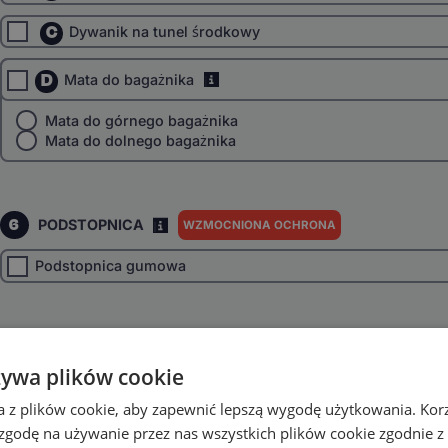
C
Dywanik na tunel środkowy
D
Mata do bagażnika
i
Mata do górnego bagażnika
Mata do dolnego bagażnika
6
PODSTOPNICA
WZMOCNIONA OCHRONA
I
Podstopnica gumowa
7
DODAJ DANE O SWOIM AUCIE
i
żywa plików cookie
Wybierz rok produkcji
a z plików cookie, aby zapewnić lepszą wygodę użytkowania. Korzy
Wybierz napęd
 zgodę na używanie przez nas wszystkich plików cookie zgodnie 