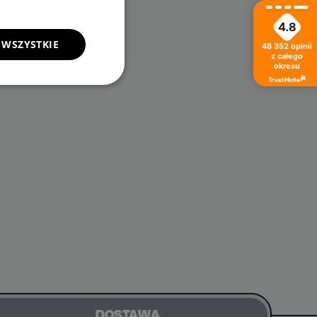
4.8
 WSZYSTKIE
48 352
opinii
z całego
okresu
DOSTAWA