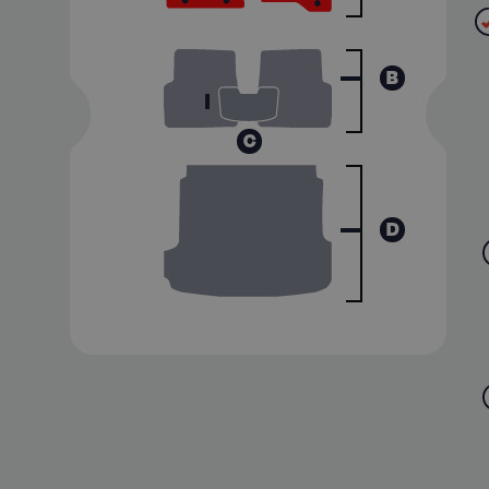
B
C
D