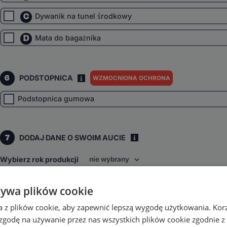
C
Dywanik na tunel środkowy
D
Mata do bagażnika
6
PODSTOPNICA
WZMOCNIONA OCHRONA
I
Podstopnica gumowa
7
DODAJ DANE O SWOIM AUCIE
i
Wybierz rok produkcji
Wybierz napęd
żywa plików cookie
4x4
inne
a z plików cookie, aby zapewnić lepszą wygodę użytkowania. Korzy
Wybierz skrzynię biegów
 zgodę na używanie przez nas wszystkich plików cookie zgodnie 