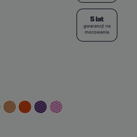
5 lat
gwarancji na
mocowania