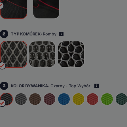
2
TYP KOMÓREK:
Romby
i
3
KOLOR DYWANIKA:
Czarny - Top Wybór!
i