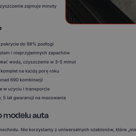
czyszczenie zajmuje minuty
?
 pokrycie do 99% podłogi
 plam i nieprzyjemnych zapachów
ukać wodą, czyszczenie w 3-5 minut
 komplet na każdą porę roku
ponad 690 kombinacji
 w użyciu i transporcie
, 5 lat gwarancji na mocowania
o modelu auta
ochodu. Nie korzystamy z uniwersalnych szablonów, które „mni