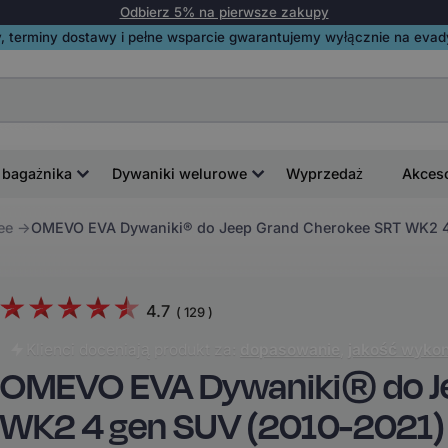
Odbierz 5% na pierwsze zakupy
, terminy dostawy i pełne wsparcie gwarantujemy wyłącznie na evadyw
 bagażnika
Dywaniki welurowe
Wyprzedaż
Akces
ee
OMEVO EVA Dywaniki® do Jeep Grand Cherokee SRT WK2 4
4.7
(
129
)
Klienci doceniają produkt za:
dopasowanie
,
jakość wykon
OMEVO EVA Dywaniki® do J
WK2 4 gen SUV (2010-2021)