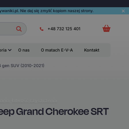
aniki.pl. Nie daj się zmylić kopiom naszej strony.
+48 732 125 401
oria
O nas
O matach E-V-A
Kontakt
 gen SUV (2010-2021)
ania
,
łatwość czyszczenia
.
eep Grand Cherokee SRT