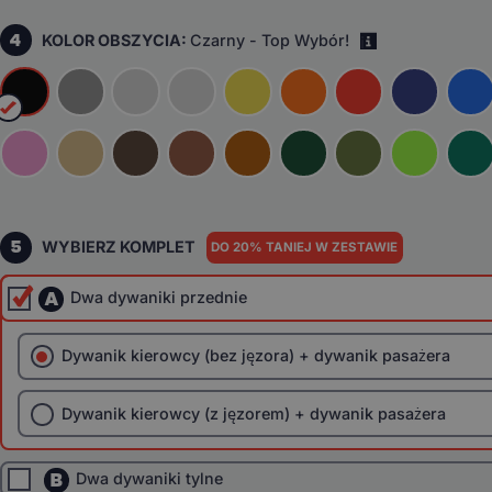
4
KOLOR OBSZYCIA:
Czarny - Top Wybór!
i
5
WYBIERZ KOMPLET
DO 20% TANIEJ W ZESTAWIE
A
Dwa dywaniki przednie
Dywanik kierowcy (bez jęzora) + dywanik pasażera
Dywanik kierowcy (z jęzorem) + dywanik pasażera
B
Dwa dywaniki tylne