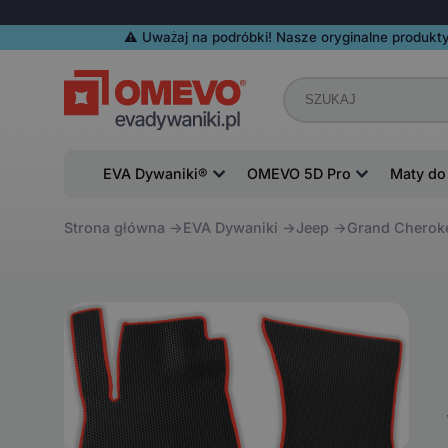
⚠️️ Uważaj na podróbki! Nasze oryginalne produkty
EVA Dywaniki®
OMEVO 5D Pro
Maty do
Strona główna
EVA Dywaniki
Jeep
Grand Cherok