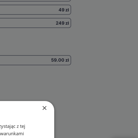
49 zł
249 zł
59.00
zł
×
stając z tej
z warunkami