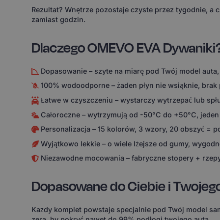
Rezultat? Wnętrze pozostaje czyste przez tygodnie, a 
zamiast godzin.
Dlaczego OMEVO EVA Dywaniki
Dopasowanie – szyte na miarę pod Twój model auta,
100% wodoodporne – żaden płyn nie wsiąknie, brak
Łatwe w czyszczeniu – wystarczy wytrzepać lub spł
Całoroczne – wytrzymują od -50°C do +50°C, jeden
Personalizacja – 15 kolorów, 3 wzory, 20 obszyć = 
Wyjątkowo lekkie – o wiele lżejsze od gumy, wygodne
Niezawodne mocowania – fabryczne stopery + rzepy
Dopasowane do Ciebie i Twojeg
Każdy komplet powstaje specjalnie pod Twój model sam
zera, by pokryć nawet do 99% podłogi twojego auta.