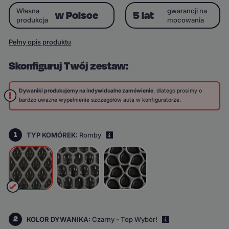
Własna
gwarancji na
w Polsce
5 lat
produkcja
mocowania
Pełny opis produktu
Skonfiguruj Twój zestaw:
Dywaniki produkujemy na indywidualne zamówienie
, dlatego prosimy o
bardzo uważne wypełnienie szczegółów auta w konfiguratorze.
1
TYP KOMÓREK:
Romby
i
2
KOLOR DYWANIKA:
Czarny - Top Wybór!
i