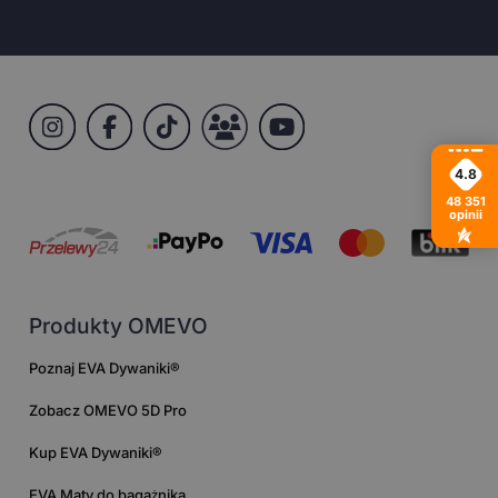
4.8
48 351
opinii
Produkty OMEVO
Poznaj EVA Dywaniki®
Zobacz OMEVO 5D Pro
Kup EVA Dywaniki®
EVA Maty do bagażnika