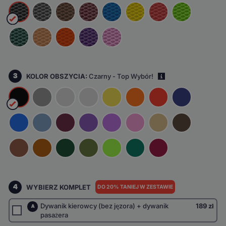
3
KOLOR OBSZYCIA:
Czarny - Top Wybór!
i
4
WYBIERZ KOMPLET
DO 20% TANIEJ W ZESTAWIE
Dywanik kierowcy (bez jęzora) + dywanik
189 zł
A
pasażera