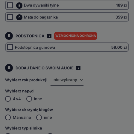
Dwa dywaniki tylne
189 zł
B
Mata do bagażnika
359 zł
C
5
PODSTOPNICA
WZMOCNIONA OCHRONA
I
Podstopnica gumowa
59.00
zł
6
DODAJ DANE O SWOIM AUCIE
i
Wybierz rok produkcji
Wybierz napęd
4x4
inne
Wybierz skrzynię biegów
Manualna
inne
Wybierz typ silnika