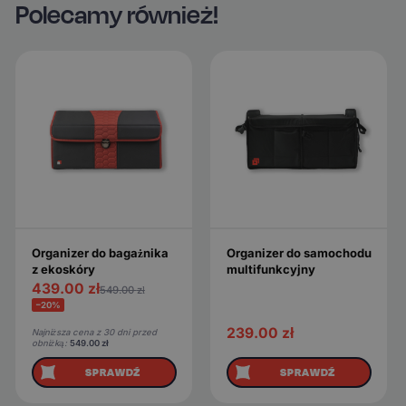
Polecamy również!
Organizer do bagażnika
Organizer do samochodu
z ekoskóry
multifunkcyjny
439.00
zł
549.00
zł
−20%
239.00
zł
Najniższa cena z 30 dni przed
obniżką:
549.00
zł
SPRAWDŹ
SPRAWDŹ