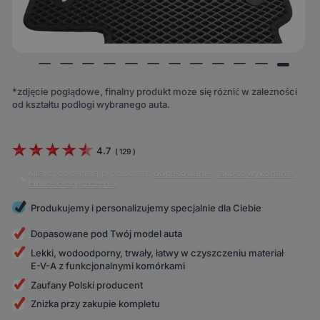
*zdjęcie poglądowe, finalny produkt może się różnić w zależności
od kształtu podłogi wybranego auta.
4.7
(
129
)
Klienci doceniają produkt za:
dopasowanie
,
jakość wykonania
,
łatwość czyszczenia
.
Produkujemy i personalizujemy specjalnie dla Ciebie
Dopasowane pod Twój model auta
Lekki, wodoodporny, trwały, łatwy w czyszczeniu materiał
E-V-A z funkcjonalnymi komórkami
Zaufany Polski producent
Zniżka przy zakupie kompletu