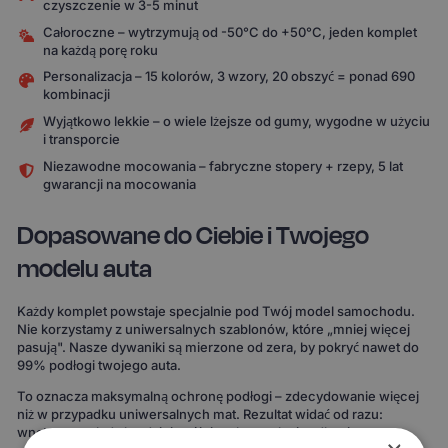
czyszczenie w 3-5 minut
Całoroczne – wytrzymują od -50°C do +50°C, jeden komplet
na każdą porę roku
Personalizacja – 15 kolorów, 3 wzory, 20 obszyć = ponad 690
kombinacji
Wyjątkowo lekkie – o wiele lżejsze od gumy, wygodne w użyciu
i transporcie
Niezawodne mocowania – fabryczne stopery + rzepy, 5 lat
gwarancji na mocowania
Dopasowane do Ciebie i Twojego
modelu auta
Każdy komplet powstaje specjalnie pod Twój model samochodu.
Nie korzystamy z uniwersalnych szablonów, które „mniej więcej
pasują". Nasze dywaniki są mierzone od zera, by pokryć nawet do
99% podłogi twojego auta.
To oznacza maksymalną ochronę podłogi – zdecydowanie więcej
niż w przypadku uniwersalnych mat. Rezultat widać od razu:
wnętrze wygląda bardziej spójnie, elegancko i zadbanie.