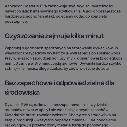
A trwałość? Materiał EVA zachowuje swój wygląd i właściwości
nawet po latach intensywnego użytkowania. A jeśli chcesz jeszcze
bardziej wzmocnić ten efekt, polecamy dodać do kompletu
podstopnicę.
Czyszczenie zajmuje kilka minut
Zapomnij o godzinach spędzonych na szorowanie dywaników. W
większości przypadków wystarczy je wytrzepać albo spłukać wodą.
Przy większych zabrudzeniach użyj myjki ciśnieniowej (z odległości
min. 50 cm), a w 3-5 minut będą jak nowe. Dywaniki bardzo szybko
schną – nie musisz długo czekać, by znów włożyć je do auta.
Bezzapachowe i odpowiedzialne dla
środowiska
Dywaniki EVA są całkowicie bezzapachowe – nie wydzielają
aromatów nawet w upały i nie wchłaniają obcych zapachów.
Materiał nie drażni również zwierząt. Dbamy też o środowisko na
etapie produkcji – wszystkie odpady z materiału EVA poddajemy
recyklingowi, a przetworzony materiał trafia do ponownego