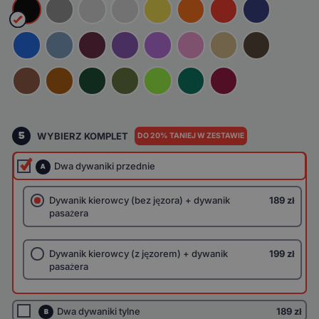
5
WYBIERZ KOMPLET
DO 20% TANIEJ W ZESTAWIE
Dwa dywaniki przednie
A
Dywanik kierowcy (bez jęzora) + dywanik
189 zł
pasażera
Dywanik kierowcy (z jęzorem) + dywanik
199 zł
pasażera
Dwa dywaniki tylne
189 zł
B