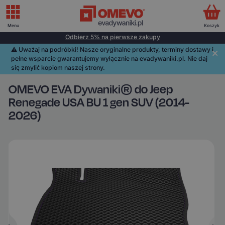
Menu
Koszyk
Odbierz 5% na pierwsze zakupy
⚠️️ Uważaj na podróbki! Nasze oryginalne produkty, terminy dostawy i
pełne wsparcie gwarantujemy wyłącznie na evadywaniki.pl. Nie daj
się zmylić kopiom naszej strony.
OMEVO EVA Dywaniki® do Jeep
Renegade USA BU 1 gen SUV (2014-
2026)