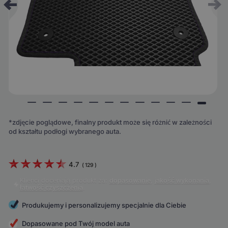
*zdjęcie poglądowe, finalny produkt może się różnić w zależności
od kształtu podłogi wybranego auta.
4.7
(
129
)
Klienci doceniają produkt za:
dopasowanie
,
jakość wykonania
,
łatwość czyszczenia
.
Produkujemy i personalizujemy specjalnie dla Ciebie
Dopasowane pod Twój model auta