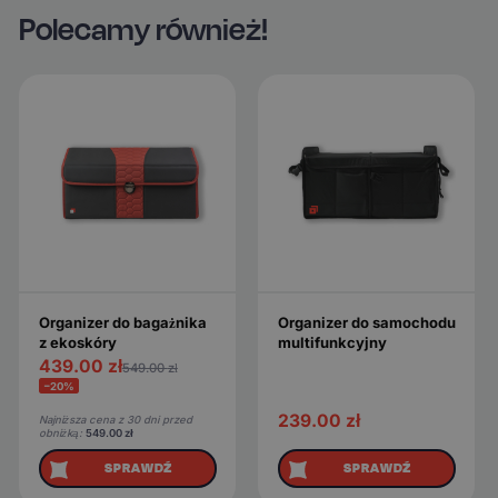
Polecamy również!
Organizer do bagażnika
Organizer do samochodu
z ekoskóry
multifunkcyjny
439.00
zł
549.00
zł
−20%
239.00
zł
Najniższa cena z 30 dni przed
obniżką:
549.00
zł
SPRAWDŹ
SPRAWDŹ