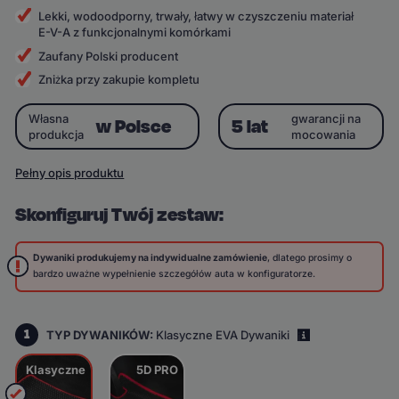
Lekki, wodoodporny, trwały, łatwy w czyszczeniu materiał
E-V-A z funkcjonalnymi komórkami
Zaufany Polski producent
Zniżka przy zakupie kompletu
Własna
gwarancji na
w Polsce
5 lat
produkcja
mocowania
Pełny opis produktu
Skonfiguruj Twój zestaw:
Dywaniki produkujemy na indywidualne zamówienie
, dlatego prosimy o
bardzo uważne wypełnienie szczegółów auta w konfiguratorze.
1
TYP DYWANIKÓW:
Klasyczne EVA Dywaniki
i
Klasyczne
5D PRO