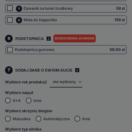
Dywanik na tunel środkowy
59 zł
C
Mata do bagażnika
159 zł
D
6
PODSTOPNICA
WZMOCNIONA OCHRONA
I
Podstopnica gumowa
59.00
zł
7
DODAJ DANE O SWOIM AUCIE
i
Wybierz rok produkcji
Wybierz napęd
4x4
inne
Wybierz skrzynię biegów
Manualna
Automatyczna
inne
Wybierz typ silnika