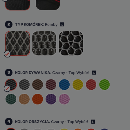
2
TYP KOMÓREK:
Romby
i
3
KOLOR DYWANIKA:
Czarny - Top Wybór!
i
4
KOLOR OBSZYCIA:
Czarny - Top Wybór!
i