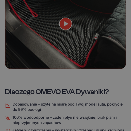
Dlaczego OMEVO EVA Dywaniki?
Dopasowanie – szyte na miarę pod Twój model auta, pokrycie
do 99% podłogi
100% wodoodporne – żaden płyn nie wsiąknie, brak plam i
nieprzyjemnych zapachów
Łatwe w czyszczeniu – wystarczy wytrzepać lub spłukać wodą,