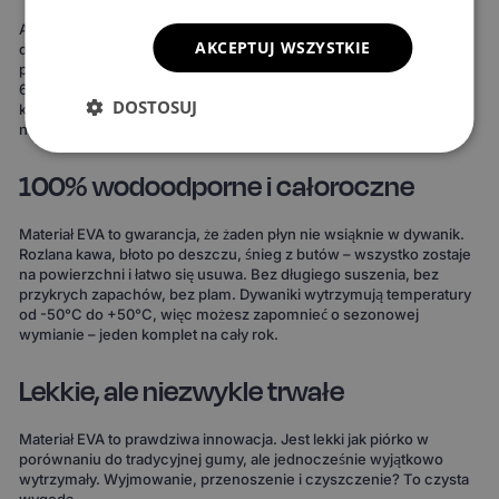
Ale to nie wszystko. Możesz też stworzyć dywaniki idealnie
AKCEPTUJ WSZYSTKIE
dopasowane do Twojego stylu. Do wyboru masz 15 kolorów
powierzchni, 3 wzory komórek i 20 wariantów obszycia – to ponad
690 kombinacji! Możesz wybrać dywaniki, które idealnie
DOSTOSUJ
komponują się z wnętrzem Twojego auta lub nadają mu zupełnie
nowy charakter.
100% wodoodporne i całoroczne
Materiał EVA to gwarancja, że żaden płyn nie wsiąknie w dywanik.
Rozlana kawa, błoto po deszczu, śnieg z butów – wszystko zostaje
na powierzchni i łatwo się usuwa. Bez długiego suszenia, bez
przykrych zapachów, bez plam. Dywaniki wytrzymują temperatury
od -50°C do +50°C, więc możesz zapomnieć o sezonowej
wymianie – jeden komplet na cały rok.
Lekkie, ale niezwykle trwałe
Materiał EVA to prawdziwa innowacja. Jest lekki jak piórko w
porównaniu do tradycyjnej gumy, ale jednocześnie wyjątkowo
wytrzymały. Wyjmowanie, przenoszenie i czyszczenie? To czysta