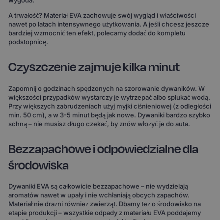
wygoda.
A trwałość? Materiał EVA zachowuje swój wygląd i właściwości
nawet po latach intensywnego użytkowania. A jeśli chcesz jeszcze
bardziej wzmocnić ten efekt, polecamy dodać do kompletu
podstopnicę.
Czyszczenie zajmuje kilka minut
Zapomnij o godzinach spędzonych na szorowanie dywaników. W
większości przypadków wystarczy je wytrzepać albo spłukać wodą.
Przy większych zabrudzeniach użyj myjki ciśnieniowej (z odległości
min. 50 cm), a w 3-5 minut będą jak nowe. Dywaniki bardzo szybko
schną – nie musisz długo czekać, by znów włożyć je do auta.
Bezzapachowe i odpowiedzialne dla
środowiska
Dywaniki EVA są całkowicie bezzapachowe – nie wydzielają
aromatów nawet w upały i nie wchłaniają obcych zapachów.
Materiał nie drażni również zwierząt. Dbamy też o środowisko na
etapie produkcji – wszystkie odpady z materiału EVA poddajemy