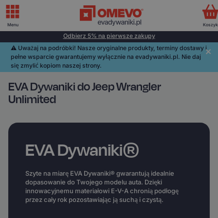
Menu
Koszy
Odbierz 5% na pierwsze zakupy
⚠️️ Uważaj na podróbki! Nasze oryginalne produkty, terminy dostawy i
pełne wsparcie gwarantujemy wyłącznie na evadywaniki.pl. Nie daj
się zmylić kopiom naszej strony.
EVA Dywaniki do Jeep Wrangler
Unlimited
EVA Dywaniki®
Szyte na miarę EVA Dywaniki® gwarantują idealnie
dopasowanie do Twojego modelu auta. Dzięki
innowacyjnemu materiałowi E-V-A chronią podłogę
przez cały rok pozostawiając ją suchą i czystą.