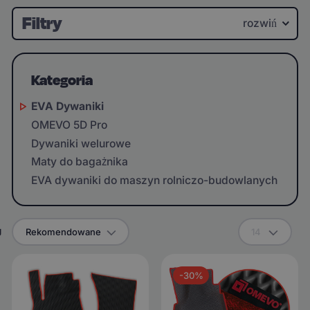
Filtry
rozwiń
Kategoria
EVA Dywaniki
OMEVO 5D Pro
Dywaniki welurowe
Maty do bagażnika
EVA dywaniki do maszyn rolniczo-budowlanych
g
Rekomendowane
14
-30%