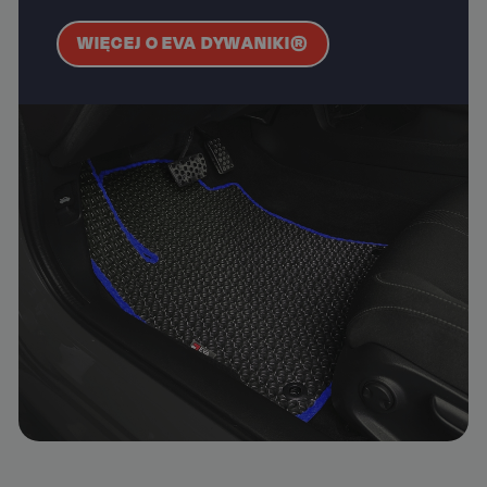
WIĘCEJ O EVA DYWANIKI®