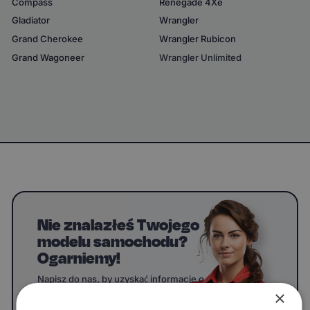
Compass
Renegade 4Xe
Gladiator
Wrangler
Grand Cherokee
Wrangler Rubicon
Grand Wagoneer
Wrangler Unlimited
Nie znalazłeś Twojego
modelu samochodu?
Ogarniemy!
Napisz do nas, by uzyskać informacje o
dywanikach do swojego modelu.
×