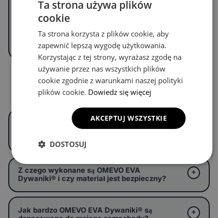
Ta strona używa plików
cookie
WYPEŁNIJ FORMULARZ
Ta strona korzysta z plików cookie, aby
zapewnić lepszą wygodę użytkowania.
Korzystając z tej strony, wyrażasz zgodę na
używanie przez nas wszystkich plików
cookie zgodnie z warunkami naszej polityki
Częste pytania
plików cookie.
Dowiedz się więcej
AKCEPTUJ WSZYSTKIE
Czym są OMEVO EVA Dywaniki® i czym
różnią się od zwykłych dywaników
samochodowych?
DOSTOSUJ
Z czego wykonane są OMEVO EVA
Dywaniki® i czy materiał jest bezpieczny?
Jak bardzo OMEVO EVA Dywaniki® są