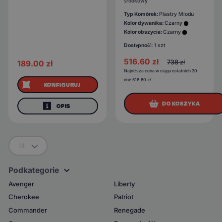
środkowy
Typ Komórek:
Plastry Miodu
Kolor dywanika:
Czarny
Kolor obszycia:
Czarny
Dostępność:
1 szt
516.60
zł
738
zł
189.00
zł
Najniższa cena w ciągu ostatnich 30
dni:
516.60
zł
KONFIGURUJ
DO KOSZYKA
OPIS
14
Podkategorie
Avenger
Liberty
Cherokee
Patriot
Commander
Renegade