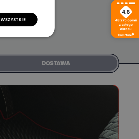
4.8
 WSZYSTKIE
48 275
opinii
z całego
okresu
DOSTAWA