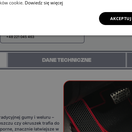
lików cookie.
Dowiedz się więcej
AKCEPTUJ
Zadzwoń i zamów ten produkt przez
telefon
+48 221 045 463
DANE TECHNICZNE
adycyjnej gumy i weluru –
eszczu czy okruszek trafia do
orne, znacznie łatwiejsze w