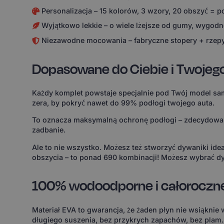
Personalizacja – 15 kolorów, 3 wzory, 20 obszyć = 
Wyjątkowo lekkie – o wiele lżejsze od gumy, wygodne
Niezawodne mocowania – fabryczne stopery + rzepy
Dopasowane do Ciebie i Twojeg
Każdy komplet powstaje specjalnie pod Twój model sam
zera, by pokryć nawet do 99% podłogi twojego auta.
To oznacza maksymalną ochronę podłogi – zdecydowanie
zadbanie.
Ale to nie wszystko. Możesz też stworzyć dywaniki id
obszycia – to ponad 690 kombinacji! Możesz wybrać dy
100% wodoodporne i całoroczn
Materiał EVA to gwarancja, że żaden płyn nie wsiąknie
długiego suszenia, bez przykrych zapachów, bez plam