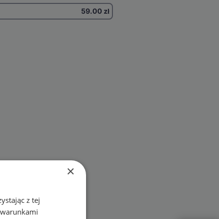
59.00
zł
×
stając z tej
z warunkami