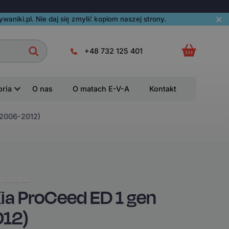
aniki.pl. Nie daj się zmylić kopiom naszej strony.
+48 732 125 401
oria
O nas
O matach E-V-A
Kontakt
(2006-2012)
yczność
.
a ProCeed ED 1 gen
012)