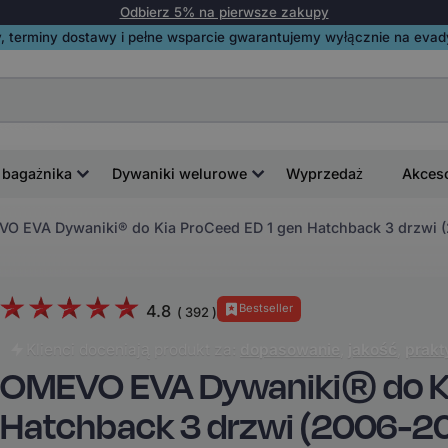
Odbierz 5% na pierwsze zakupy
, terminy dostawy i pełne wsparcie gwarantujemy wyłącznie na evadyw
 bagażnika
Dywaniki welurowe
Wyprzedaż
Akces
O EVA Dywaniki® do Kia ProCeed ED 1 gen Hatchback 3 drzwi 
4.8
Bestseller
(
392
)
Klienci doceniają produkt za:
dopasowanie
,
jakość
,
prakt
OMEVO EVA Dywaniki® do Ki
Hatchback 3 drzwi (2006-2