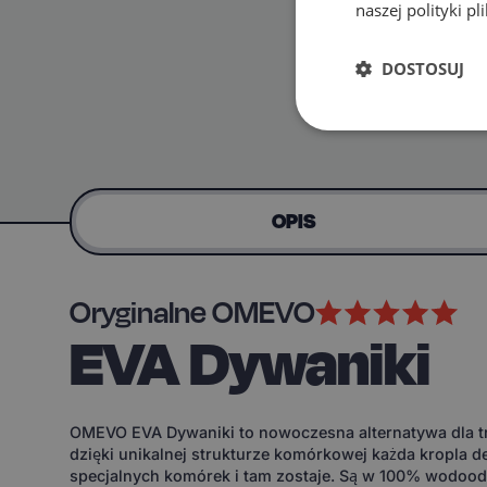
naszej polityki p
DOSTOSUJ
OPIS
Oryginalne OMEVO
EVA Dywaniki
OMEVO EVA Dywaniki to nowoczesna alternatywa dla tr
dzięki unikalnej strukturze komórkowej każda kropla d
specjalnych komórek i tam zostaje. Są w 100% wodoodp