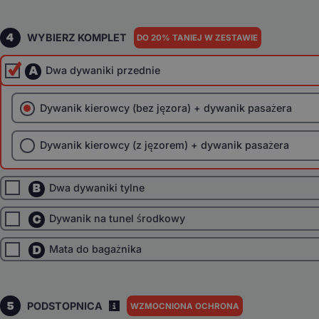
4
WYBIERZ KOMPLET
DO 20% TANIEJ W ZESTAWIE
A
Dwa dywaniki przednie
Dywanik kierowcy (bez jęzora) + dywanik pasażera
Dywanik kierowcy (z jęzorem) + dywanik pasażera
B
Dwa dywaniki tylne
C
Dywanik na tunel środkowy
D
Mata do bagażnika
5
PODSTOPNICA
WZMOCNIONA OCHRONA
I