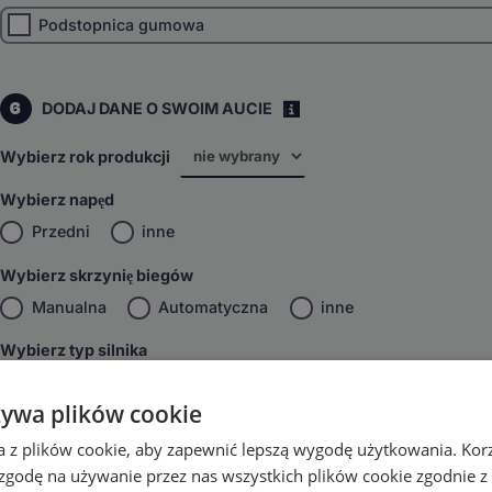
Podstopnica gumowa
6
DODAJ DANE O SWOIM AUCIE
i
Wybierz rok produkcji
Wybierz napęd
Przedni
inne
Wybierz skrzynię biegów
Manualna
Automatyczna
inne
Wybierz typ silnika
Benzyna/Diesel
inne
żywa plików cookie
DODAJ DO KOSZYKA
a z plików cookie, aby zapewnić lepszą wygodę użytkowania. Korzy
 zgodę na używanie przez nas wszystkich plików cookie zgodnie 