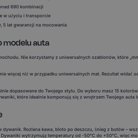
ponad 690 kombinacji
 w użyciu i transporcie
, 5 lat gwarancji na mocowania
o modelu auta
ochodu. Nie korzystamy z uniwersalnych szablonów, które „mni
 więcej niż w przypadku uniwersalnych mat. Rezultat widać od 
ealnie dopasowane do Twojego stylu. Do wyboru masz 15 koloró
waniki, które idealnie komponują się z wnętrzem Twojego auta l
e
 w dywanik. Rozlana kawa, błoto po deszczu, śnieg z butów – wsz
. Dywaniki wytrzymują temperatury od -50°C do +50°C, więc m