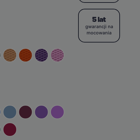
5 lat
gwarancji na
mocowania