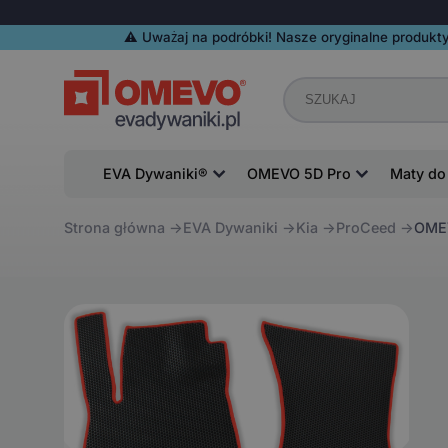
⚠️️ Uważaj na podróbki! Nasze oryginalne produkty
EVA Dywaniki®
OMEVO 5D Pro
Maty do
Strona główna
EVA Dywaniki
Kia
ProCeed
OMEV