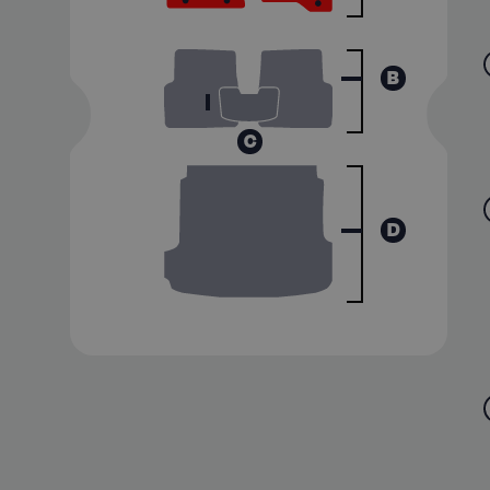
B
C
D