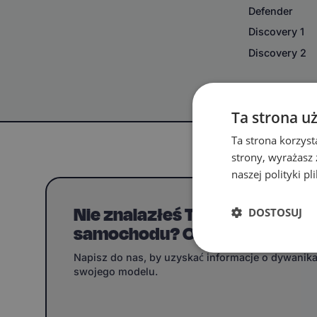
Defender
Discovery 1
Discovery 2
Ta strona u
Ta strona korzyst
strony, wyrażasz
naszej polityki p
Nie znalazłeś Twojego model
DOSTOSUJ
samochodu? Ogarniemy!
Napisz do nas, by uzyskać informacje o dywanik
swojego modelu.