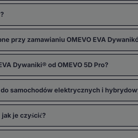
®?
stępne przy zamawianiu OMEVO EVA Dywani
 EVA Dywaniki® od OMEVO 5D Pro?
 do samochodów elektrycznych i hybrydo
ak je czyścić?