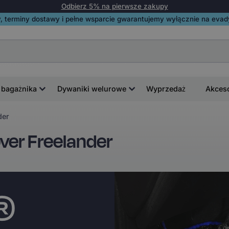
Odbierz 5% na pierwsze zakupy
, terminy dostawy i pełne wsparcie gwarantujemy wyłącznie na evadyw
 bagażnika
Dywaniki welurowe
Wyprzedaż
Akces
der
ver Freelander
i®