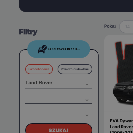
Pokaż
14
Filtry
Land Rover Freelander
Samochodowe
Rolniczo-budowlane
EVA Dywan
Land Rover
SZUKAJ
(2006-201