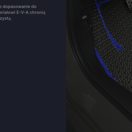
ie dopasowanie do
riałowi E-V-A chronią
zystą.