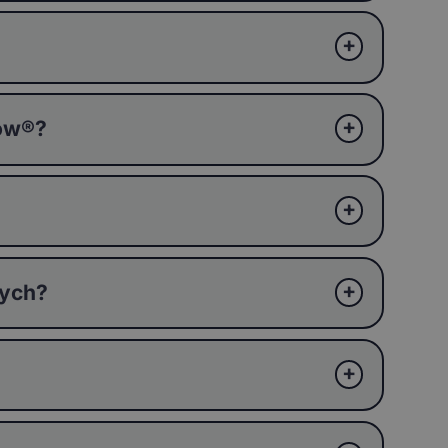
ków®?
wych?