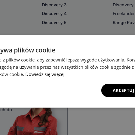
Discovery 3
Discovery
Discovery 4
Freelande
Discovery 5
Range Rov
żywa plików cookie
a z plików cookie, aby zapewnić lepszą wygodę użytkowania. Korzy
 zgodę na używanie przez nas wszystkich plików cookie zgodnie 
lików cookie.
Dowiedz się więcej
u
AKCEPTUJ
ach do