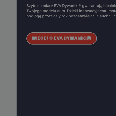
Szyte na miarę EVA Dywaniki® gwarantują idealn
Twojego modelu auta. Dzięki innowacyjnemu mate
podłogę przez cały rok pozostawiając ją suchą i c
WIĘCEJ O EVA DYWANIKI®