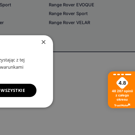
 Sport
Range Rover EVOQUE
r
Range Rover Sport
er
Range Rover VELAR
×
stając z tej
z warunkami
4.8
 WSZYSTKIE
48 267
opinii
z całego
okresu