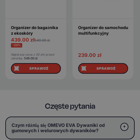
Organizer do bagażnika
Organizer do samochodu
z ekoskóry
multifunkcyjny
439.00
zł
549.00
zł
−20%
239.00
zł
Najniższa cena z 30 dni przed
obniżką:
549.00
zł
SPRAWDŹ
SPRAWDŹ
Częste pytania
Czym różnią się OMEVO EVA Dywaniki od
gumowych i welurowych dywaników?