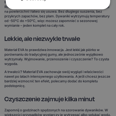
Materiał EVA to gwarancja, że żaden płyn nie wsiąknie w dywanik.
Rozlana kawa, błoto po deszczu, śnieg z butów – wszystko zostaje
na powierzchni i łatwo się usuwa. Bez długiego suszenia, bez
przykrych zapachów, bez plam. Dywaniki wytrzymują temperatury
od -50°C do +50°C, więc możesz zapomnieć o sezonowej
wymianie – jeden komplet na cały rok.
Lekkie, ale niezwykle trwałe
Materiał EVA to prawdziwa innowacja. Jest lekki jak piórko w
porównaniu do tradycyjnej gumy, ale jednocześnie wyjątkowo
wytrzymały. Wyjmowanie, przenoszenie i czyszczenie? To czysta
wygoda.
A trwałość? Materiał EVA zachowuje swój wygląd i właściwości
nawet po latach intensywnego użytkowania. A jeśli chcesz jeszcze
bardziej wzmocnić ten efekt, polecamy dodać do kompletu
podstopnicę.
Czyszczenie zajmuje kilka minut
Zapomnij o godzinach spędzonych na szorowanie dywaników. W
większości przypadków wystarczy je wytrzepać albo spłukać wodą.