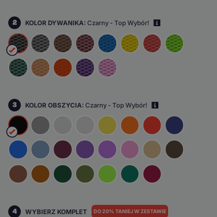
2
KOLOR DYWANIKA:
Czarny - Top Wybór!
i
3
KOLOR OBSZYCIA:
Czarny - Top Wybór!
i
4
WYBIERZ KOMPLET
DO 20% TANIEJ W ZESTAWIE