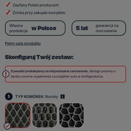
Zaufany Polski producent
Zniżka przy zakupie kompletu
Własna
gwarancji na
w Polsce
5 lat
produkcja
mocowania
Pełny opis produktu
Skonfiguruj Twój zestaw:
Dywaniki produkujemy na indywidualne zamówienie
, dlatego prosimy o
bardzo uważne wypełnienie szczegółów auta w konfiguratorze.
1
TYP KOMÓREK:
Romby
i