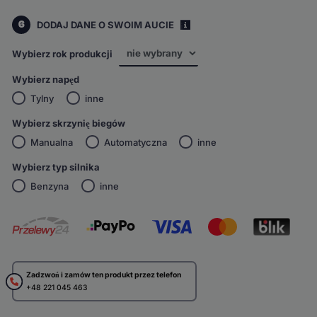
6
DODAJ DANE O SWOIM AUCIE
i
Wybierz rok produkcji
Wybierz napęd
Tylny
inne
Wybierz skrzynię biegów
Manualna
Automatyczna
inne
Wybierz typ silnika
Benzyna
inne
Zadzwoń i zamów ten produkt przez telefon
+48 221 045 463