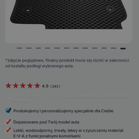
*zdjęcie poglądowe, finalny produkt może się różnić w zależności
od kształtu podłogi wybranego auta.
4.9
(
243
)
Klienci doceniają produkt za:
jakość wykonania
,
dopasowanie
,
estetyka
.
Produkujemy i personalizujemy specjalnie dla Ciebie
Dopasowane pod Twój model auta
Lekki, wodoodporny, trwały, łatwy w czyszczeniu materiał
E-V-A z funkcjonalnymi komórkami