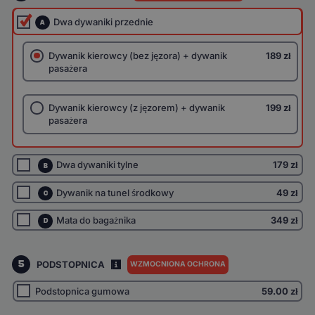
Dwa dywaniki przednie
A
Dywanik kierowcy (bez jęzora) + dywanik
189 zł
pasażera
Dywanik kierowcy (z jęzorem) + dywanik
199 zł
pasażera
Dwa dywaniki tylne
179 zł
B
Dywanik na tunel środkowy
49 zł
C
Mata do bagażnika
349 zł
D
5
PODSTOPNICA
WZMOCNIONA OCHRONA
I
Podstopnica gumowa
59.00
zł