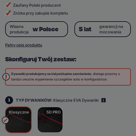
Zaufany Polski producent
Zniżka przy zakupie kompletu
Własna
gwarancji na
w Polsce
5 lat
produkcja
mocowania
Pełny opis produktu
Skonfiguruj Twój zestaw:
Dywaniki produkujemy na indywidualne zamówienie
, dlatego prosimy o
bardzo uważne wypełnienie szczegółów auta w konfiguratorze.
1
TYP DYWANIKÓW:
Klasyczne EVA Dywaniki
i
Klasyczne
5D PRO