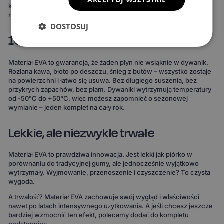
komponują się z wnętrzem Twojego auta lub nadają mu zupełnie
nowy charakter.
DOSTOSUJ
100% wodoodporne i całoroczne
Materiał EVA to gwarancja, że żaden płyn nie wsiąknie w dywanik.
Rozlana kawa, błoto po deszczu, śnieg z butów – wszystko zostaje
na powierzchni i łatwo się usuwa. Bez długiego suszenia, bez
przykrych zapachów, bez plam. Dywaniki wytrzymują temperatury
od -50°C do +50°C, więc możesz zapomnieć o sezonowej
wymianie – jeden komplet na cały rok.
Lekkie, ale niezwykle trwałe
Materiał EVA to prawdziwa innowacja. Jest lekki jak piórko w
porównaniu do tradycyjnej gumy, ale jednocześnie wyjątkowo
wytrzymały. Wyjmowanie, przenoszenie i czyszczenie? To czysta
wygoda.
A trwałość? Materiał EVA zachowuje swój wygląd i właściwości
nawet po latach intensywnego użytkowania. A jeśli chcesz jeszcze
bardziej wzmocnić ten efekt, polecamy dodać do kompletu