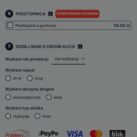
6
PODSTOPNICA
WZMOCNIONA OCHRONA
I
Podstopnica gumowa
59.00
zł
7
DODAJ DANE O SWOIM AUCIE
i
Wybierz rok produkcji
Wybierz napęd
4x4
inne
Wybierz skrzynię biegów
Automatyczna
inne
Wybierz typ silnika
Hybryda
inne