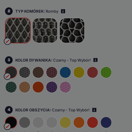
2
TYP KOMÓREK:
Romby
i
3
KOLOR DYWANIKA:
Czarny - Top Wybór!
i
4
KOLOR OBSZYCIA:
Czarny - Top Wybór!
i