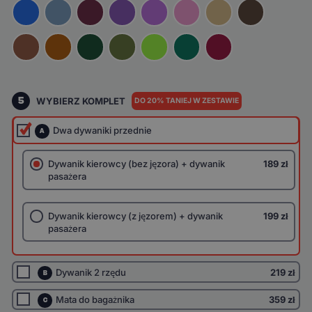
5
WYBIERZ KOMPLET
DO 20% TANIEJ W ZESTAWIE
Dwa dywaniki przednie
A
Dywanik kierowcy (bez jęzora) + dywanik
189 zł
pasażera
Dywanik kierowcy (z jęzorem) + dywanik
199 zł
pasażera
Dywanik 2 rzędu
219 zł
B
Mata do bagażnika
359 zł
C