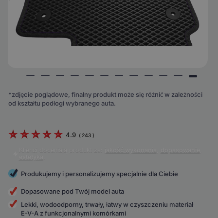
*zdjęcie poglądowe, finalny produkt może się różnić w zależności
od kształtu podłogi wybranego auta.
4.9
(
243
)
Klienci doceniają produkt za:
jakość wykonania
,
dopasowanie
,
estetyka
.
Produkujemy i personalizujemy specjalnie dla Ciebie
Dopasowane pod Twój model auta
Lekki, wodoodporny, trwały, łatwy w czyszczeniu materiał
E-V-A z funkcjonalnymi komórkami