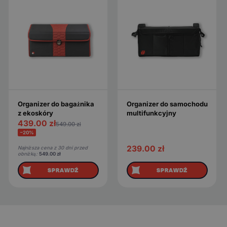
Organizer do bagażnika
Organizer do samochodu
z ekoskóry
multifunkcyjny
439.00
zł
549.00
zł
−20%
239.00
zł
Najniższa cena z 30 dni przed
obniżką:
549.00
zł
SPRAWDŹ
SPRAWDŹ