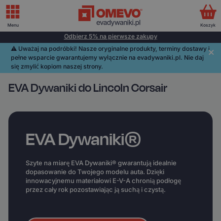
Menu
Koszyk
Odbierz 5% na pierwsze zakupy
⚠️️ Uważaj na podróbki! Nasze oryginalne produkty, terminy dostawy i
pełne wsparcie gwarantujemy wyłącznie na evadywaniki.pl. Nie daj
się zmylić kopiom naszej strony.
EVA Dywaniki do Lincoln Corsair
EVA Dywaniki®
Szyte na miarę EVA Dywaniki® gwarantują idealnie
dopasowanie do Twojego modelu auta. Dzięki
innowacyjnemu materiałowi E-V-A chronią podłogę
przez cały rok pozostawiając ją suchą i czystą.