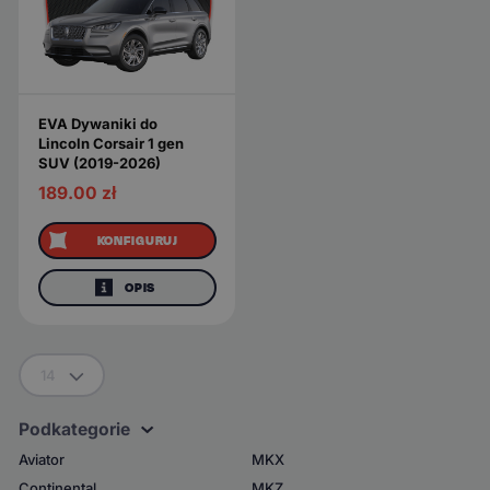
EVA Dywaniki do
Lincoln Corsair 1 gen
SUV (2019-2026)
189.00
zł
KONFIGURUJ
OPIS
14
Podkategorie
Aviator
MKX
Continental
MKZ