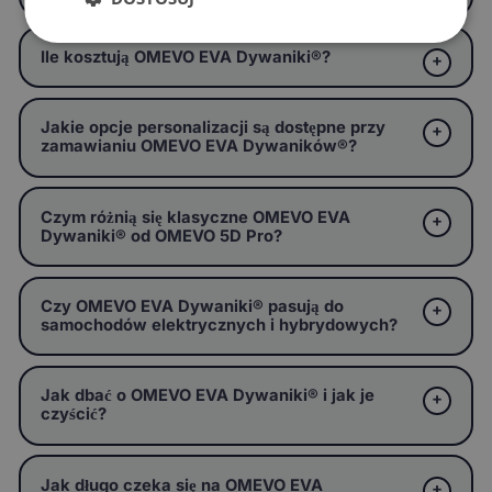
Ile kosztują OMEVO EVA Dywaniki®?
Jakie opcje personalizacji są dostępne przy
zamawianiu OMEVO EVA Dywaników®?
Czym różnią się klasyczne OMEVO EVA
Dywaniki® od OMEVO 5D Pro?
Czy OMEVO EVA Dywaniki® pasują do
samochodów elektrycznych i hybrydowych?
Jak dbać o OMEVO EVA Dywaniki® i jak je
czyścić?
Jak długo czeka się na OMEVO EVA