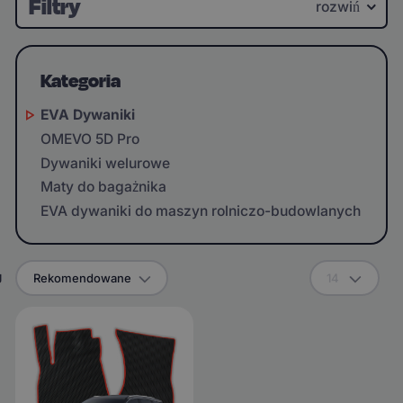
Filtry
rozwiń
Kategoria
EVA Dywaniki
OMEVO 5D Pro
Dywaniki welurowe
Maty do bagażnika
EVA dywaniki do maszyn rolniczo-budowlanych
g
Rekomendowane
14