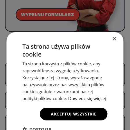
WYPEŁNIJ FORMULARZ
×
Ta strona używa plików
Częste pytania
cookie
Ta strona korzysta z plików cookie, aby
Czym są OMEVO EVA Dywaniki® i czym
zapewnić lepszą wygodę użytkowania.
różnią się od zwykłych dywaników
Korzystając z tej strony, wyrażasz zgodę
samochodowych?
na używanie przez nas wszystkich plików
cookie zgodnie z warunkami naszej
Z czego wykonane są OMEVO EVA
polityki plików cookie.
Dowiedz się więcej
Dywaniki® i czy materiał jest bezpieczny?
AKCEPTUJ WSZYSTKIE
Jak bardzo OMEVO EVA Dywaniki® są
dopasowane do mojego samochodu?
DOSTOSUJ