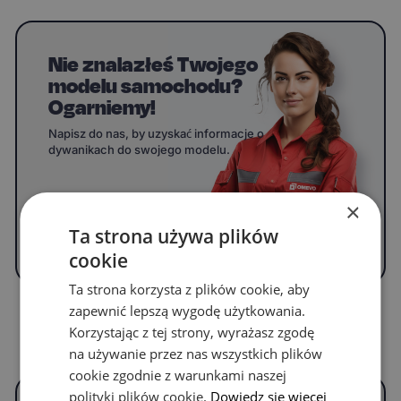
Nie znalazłeś Twojego
modelu samochodu?
Ogarniemy!
Napisz do nas, by uzyskać informacje o
dywanikach do swojego modelu.
×
WYPEŁNIJ FORMULARZ
Ta strona używa plików
cookie
Ta strona korzysta z plików cookie, aby
zapewnić lepszą wygodę użytkowania.
Korzystając z tej strony, wyrażasz zgodę
Częste pytania
na używanie przez nas wszystkich plików
cookie zgodnie z warunkami naszej
polityki plików cookie.
Dowiedz się więcej
Czym są OMEVO EVA Dywaniki® i czym