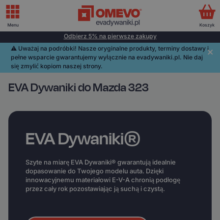
Menu
Koszyk
Odbierz 5% na pierwsze zakupy
⚠️️ Uważaj na podróbki! Nasze oryginalne produkty, terminy dostawy i
pełne wsparcie gwarantujemy wyłącznie na evadywaniki.pl. Nie daj
się zmylić kopiom naszej strony.
EVA Dywaniki do Mazda 323
EVA Dywaniki®
Szyte na miarę EVA Dywaniki® gwarantują idealnie
dopasowanie do Twojego modelu auta. Dzięki
innowacyjnemu materiałowi E-V-A chronią podłogę
przez cały rok pozostawiając ją suchą i czystą.