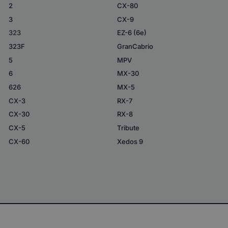
2
CX-80
3
CX-9
323
EZ-6 (6e)
323F
GranCabrio
5
MPV
6
MX-30
626
MX-5
CX-3
RX-7
CX-30
RX-8
CX-5
Tribute
CX-60
Xedos 9