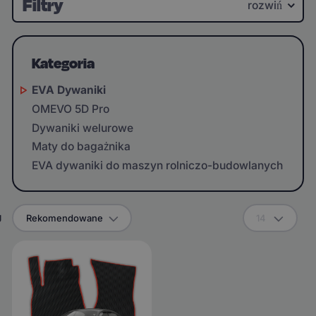
Filtry
rozwiń
Kategoria
EVA Dywaniki
OMEVO 5D Pro
Dywaniki welurowe
Maty do bagażnika
EVA dywaniki do maszyn rolniczo-budowlanych
g
Rekomendowane
14