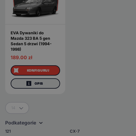
EVA Dywaniki do
Mazda 323 BA 5 gen
Sedan 5 drzwi (1994-
1998)
189.00
zł
KONFIGURUJ
OPIS
14
Podkategorie
121
CX-7