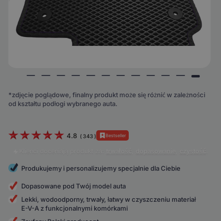
*zdjęcie poglądowe, finalny produkt może się różnić w zależności
od kształtu podłogi wybranego auta.
4.8
Bestseller
(
343
)
Klienci doceniają produkt za:
trwałość
,
dopasowanie
,
czystość
.
Produkujemy i personalizujemy specjalnie dla Ciebie
Dopasowane pod Twój model auta
Lekki, wodoodporny, trwały, łatwy w czyszczeniu materiał
E-V-A z funkcjonalnymi komórkami