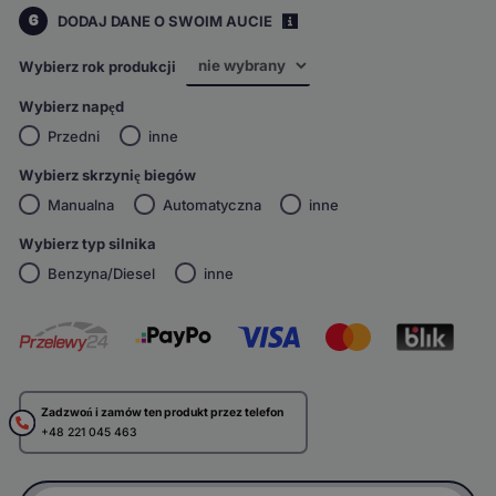
6
DODAJ DANE O SWOIM AUCIE
i
Wybierz rok produkcji
Wybierz napęd
Przedni
inne
Wybierz skrzynię biegów
Manualna
Automatyczna
inne
Wybierz typ silnika
Benzyna/Diesel
inne
Zadzwoń i zamów ten produkt przez telefon
+48 221 045 463