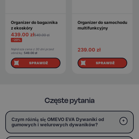
Organizer do bagażnika
Organizer do samochodu
z ekoskóry
multifunkcyjny
439.00
zł
549.00
zł
−20%
239.00
zł
Najniższa cena z 30 dni przed
obniżką:
549.00
zł
SPRAWDŹ
SPRAWDŹ
Częste pytania
Czym różnią się OMEVO EVA Dywaniki od
gumowych i welurowych dywaników?