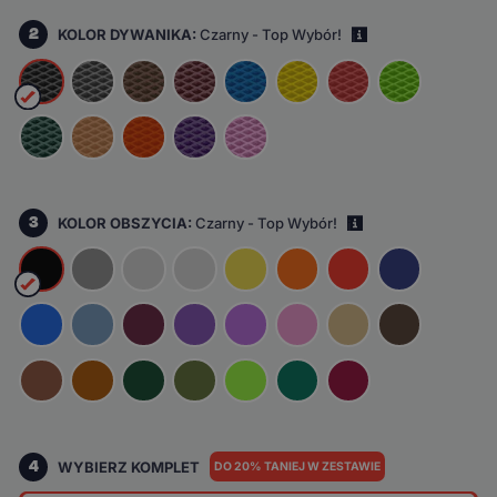
2
KOLOR DYWANIKA:
Czarny - Top Wybór!
i
3
KOLOR OBSZYCIA:
Czarny - Top Wybór!
i
4
WYBIERZ KOMPLET
DO 20% TANIEJ W ZESTAWIE