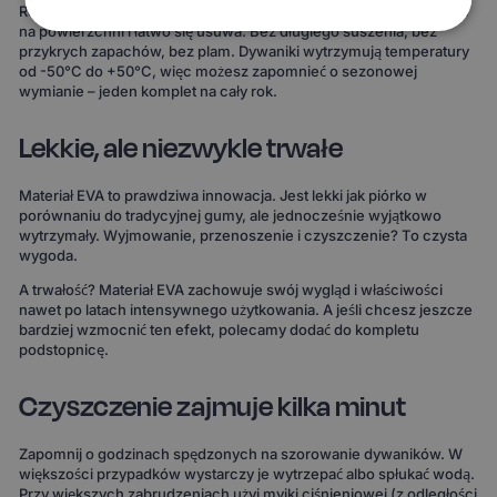
Rozlana kawa, błoto po deszczu, śnieg z butów – wszystko zostaje
na powierzchni i łatwo się usuwa. Bez długiego suszenia, bez
przykrych zapachów, bez plam. Dywaniki wytrzymują temperatury
od -50°C do +50°C, więc możesz zapomnieć o sezonowej
wymianie – jeden komplet na cały rok.
Lekkie, ale niezwykle trwałe
Materiał EVA to prawdziwa innowacja. Jest lekki jak piórko w
porównaniu do tradycyjnej gumy, ale jednocześnie wyjątkowo
wytrzymały. Wyjmowanie, przenoszenie i czyszczenie? To czysta
wygoda.
A trwałość? Materiał EVA zachowuje swój wygląd i właściwości
nawet po latach intensywnego użytkowania. A jeśli chcesz jeszcze
bardziej wzmocnić ten efekt, polecamy dodać do kompletu
podstopnicę.
Czyszczenie zajmuje kilka minut
Zapomnij o godzinach spędzonych na szorowanie dywaników. W
większości przypadków wystarczy je wytrzepać albo spłukać wodą.
Przy większych zabrudzeniach użyj myjki ciśnieniowej (z odległości