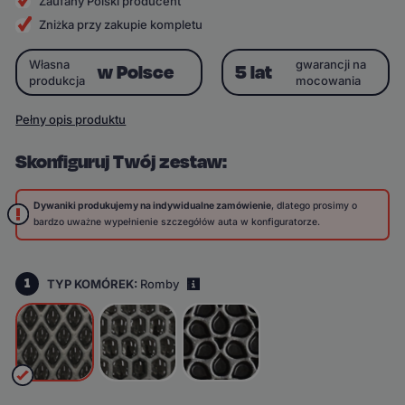
Zaufany Polski producent
Zniżka przy zakupie kompletu
Własna
gwarancji na
w Polsce
5 lat
produkcja
mocowania
Pełny opis produktu
Skonfiguruj Twój zestaw:
Dywaniki produkujemy na indywidualne zamówienie
, dlatego prosimy o
bardzo uważne wypełnienie szczegółów auta w konfiguratorze.
1
TYP KOMÓREK:
Romby
i