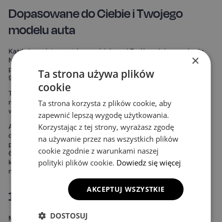
Dopasowane do Ciebie i Twojego
modelu auta
Każdy komplet powstaje specjalnie pod Twój model samochodu.
×
Nie korzystamy z uniwersalnych szablonów, które „mniej więcej
pasują". Nasze dywaniki są mierzone od zera, by pokryć nawet do
Ta strona używa plików
99% podłogi twojego auta.
cookie
To oznacza maksymalną ochronę podłogi – zdecydowanie więcej
Ta strona korzysta z plików cookie, aby
niż w przypadku uniwersalnych mat. Rezultat widać od razu:
wnętrze wygląda bardziej spójnie, elegancko i zadbanie.
zapewnić lepszą wygodę użytkowania.
Korzystając z tej strony, wyrażasz zgodę
Ale to nie wszystko. Możesz też stworzyć dywaniki idealnie
dopasowane do Twojego stylu. Do wyboru masz 15 kolorów
na używanie przez nas wszystkich plików
powierzchni, 3 wzory komórek i 20 wariantów obszycia – to ponad
cookie zgodnie z warunkami naszej
690 kombinacji! Możesz wybrać dywaniki, które idealnie
polityki plików cookie.
Dowiedz się więcej
komponują się z wnętrzem Twojego auta lub nadają mu zupełnie
nowy charakter.
AKCEPTUJ WSZYSTKIE
100% wodoodporne i całoroczne
DOSTOSUJ
Materiał EVA to gwarancja, że żaden płyn nie wsiąknie w dywanik.