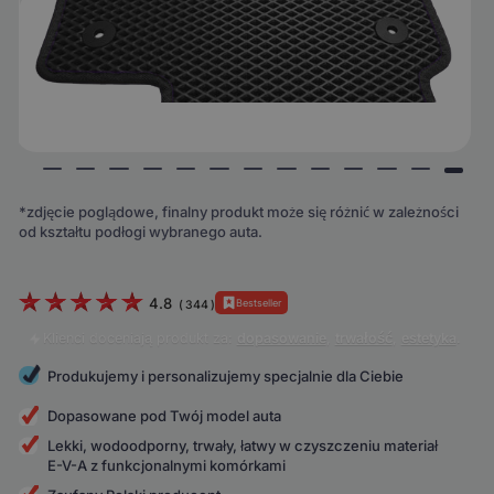
*zdjęcie poglądowe, finalny produkt może się różnić w zależności
od kształtu podłogi wybranego auta.
4.8
Bestseller
(
344
)
Klienci doceniają produkt za:
dopasowanie
,
trwałość
,
estetyka
.
Produkujemy i personalizujemy specjalnie dla Ciebie
Dopasowane pod Twój model auta
Lekki, wodoodporny, trwały, łatwy w czyszczeniu materiał
E-V-A z funkcjonalnymi komórkami