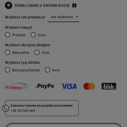
6
DODAJ DANE O SWOIM AUCIE
i
Wybierz rok produkcji
Wybierz napęd
Przedni
inne
Wybierz skrzynię biegów
Manualna
inne
Wybierz typ silnika
Benzyna/Diesel
inne
Zadzwoń i zamów ten produkt przez telefon
+48 221 045 463