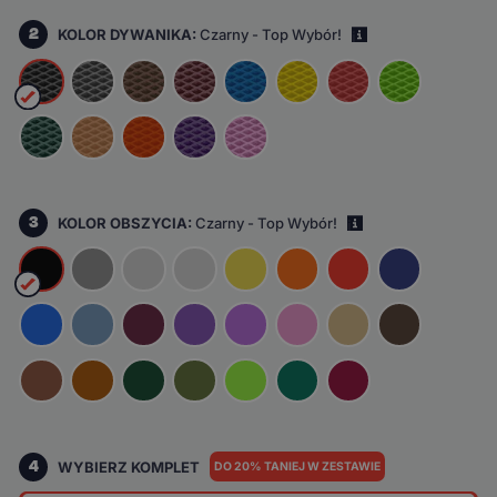
2
KOLOR DYWANIKA:
Czarny - Top Wybór!
i
3
KOLOR OBSZYCIA:
Czarny - Top Wybór!
i
4
WYBIERZ KOMPLET
DO 20% TANIEJ W ZESTAWIE