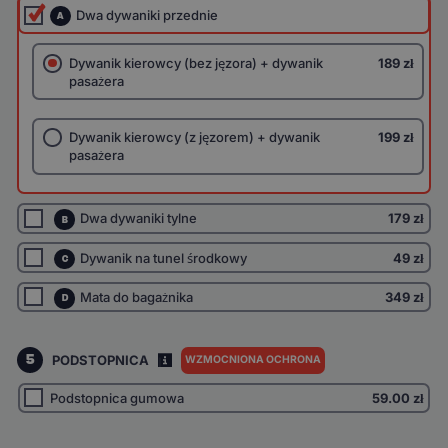
Dwa dywaniki przednie
A
Dywanik kierowcy (bez jęzora) + dywanik
189 zł
pasażera
Dywanik kierowcy (z jęzorem) + dywanik
199 zł
pasażera
Dwa dywaniki tylne
179 zł
B
Dywanik na tunel środkowy
49 zł
C
Mata do bagażnika
349 zł
D
5
PODSTOPNICA
WZMOCNIONA OCHRONA
I
Podstopnica gumowa
59.00
zł