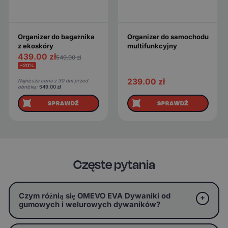
Organizer do bagażnika
Organizer do samochodu
z ekoskóry
multifunkcyjny
439.00
zł
549.00
zł
−20%
239.00
zł
Najniższa cena z 30 dni przed
obniżką:
549.00
zł
SPRAWDŹ
SPRAWDŹ
Częste pytania
Czym różnią się OMEVO EVA Dywaniki od
gumowych i welurowych dywaników?