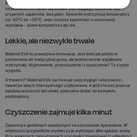
Rozlana kawa, błoto po deszczu, śnieg z butów – wszystko zostaje
na powierzchni i łatwo się usuwa. Bez długiego suszenia, bez
przykrych zapachów, bez plam. Dywaniki wytrzymują temperatury
od -50°C do +50°C, więc możesz zapomnieć o sezonowej
wymianie – jeden komplet na cały rok.
Lekkie, ale niezwykle trwałe
Materiał EVA to prawdziwa innowacja. Jest lekki jak piórko w
porównaniu do tradycyjnej gumy, ale jednocześnie wyjątkowo
wytrzymały. Wyjmowanie, przenoszenie i czyszczenie? To czysta
wygoda.
A trwałość? Materiał EVA zachowuje swój wygląd i właściwości
nawet po latach intensywnego użytkowania. A jeśli chcesz jeszcze
bardziej wzmocnić ten efekt, polecamy dodać do kompletu
podstopnicę.
Czyszczenie zajmuje kilka minut
Zapomnij o godzinach spędzonych na szorowanie dywaników. W
większości przypadków wystarczy je wytrzepać albo spłukać wodą.
Przy większych zabrudzeniach użyj myjki ciśnieniowej (z odległości