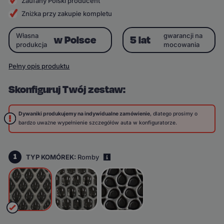
Zaufany Polski producent
Zniżka przy zakupie kompletu
Własna
gwarancji na
w Polsce
5 lat
produkcja
mocowania
Pełny opis produktu
Skonfiguruj Twój zestaw:
Dywaniki produkujemy na indywidualne zamówienie
, dlatego prosimy o
bardzo uważne wypełnienie szczegółów auta w konfiguratorze.
1
TYP KOMÓREK:
Romby
i