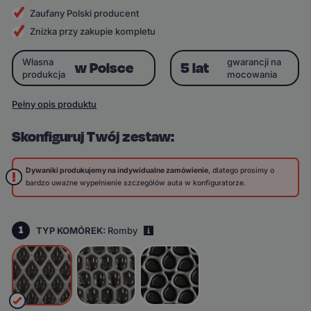
Zaufany Polski producent
Zniżka przy zakupie kompletu
Własna
gwarancji na
w Polsce
5 lat
produkcja
mocowania
Pełny opis produktu
Skonfiguruj Twój zestaw:
Dywaniki produkujemy na indywidualne zamówienie
, dlatego prosimy o
bardzo uważne wypełnienie szczegółów auta w konfiguratorze.
1
TYP KOMÓREK:
Romby
i