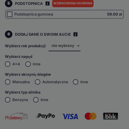
5
PODSTOPNICA
WZMOCNIONA OCHRONA
I
Podstopnica gumowa
59.00
zł
6
DODAJ DANE O SWOIM AUCIE
i
Wybierz rok produkcji
Wybierz napęd
4x4
inne
Wybierz skrzynię biegów
Manualna
Automatyczna
inne
Wybierz typ silnika
Benzyna
inne