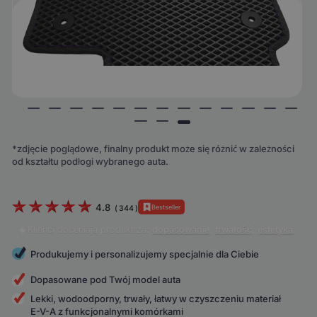
*zdjęcie poglądowe, finalny produkt może się różnić w zależności
od kształtu podłogi wybranego auta.
4.8
Bestseller
(
344
)
Klienci doceniają produkt za:
dopasowanie
,
trwałość
,
estetyka
.
Produkujemy i personalizujemy specjalnie dla Ciebie
Dopasowane pod Twój model auta
Lekki, wodoodporny, trwały, łatwy w czyszczeniu materiał
E-V-A z funkcjonalnymi komórkami