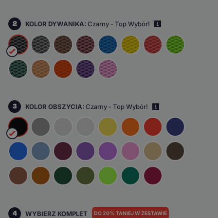
2
KOLOR DYWANIKA:
Czarny - Top Wybór!
i
3
KOLOR OBSZYCIA:
Czarny - Top Wybór!
i
4
WYBIERZ KOMPLET
DO 20% TANIEJ W ZESTAWIE