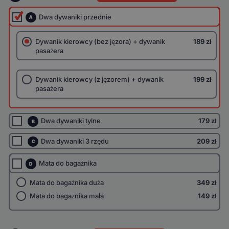
Dwa dywaniki przednie
A
Dywanik kierowcy (bez jęzora) + dywanik
189 zł
pasażera
Dywanik kierowcy (z jęzorem) + dywanik
199 zł
pasażera
Dwa dywaniki tylne
179 zł
B
Dwa dywaniki 3 rzędu
209 zł
C
Mata do bagażnika
D
Mata do bagażnika duża
349 zł
Mata do bagażnika mała
149 zł