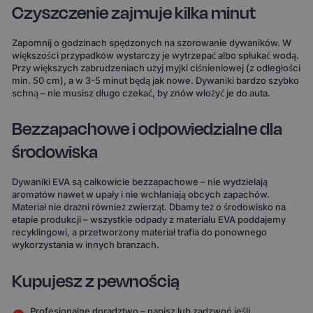
Czyszczenie zajmuje kilka minut
Zapomnij o godzinach spędzonych na szorowanie dywaników. W
większości przypadków wystarczy je wytrzepać albo spłukać wodą.
Przy większych zabrudzeniach użyj myjki ciśnieniowej (z odległości
min. 50 cm), a w 3-5 minut będą jak nowe. Dywaniki bardzo szybko
schną – nie musisz długo czekać, by znów włożyć je do auta.
Bezzapachowe i odpowiedzialne dla
środowiska
Dywaniki EVA są całkowicie bezzapachowe – nie wydzielają
aromatów nawet w upały i nie wchłaniają obcych zapachów.
Materiał nie drażni również zwierząt. Dbamy też o środowisko na
etapie produkcji – wszystkie odpady z materiału EVA poddajemy
recyklingowi, a przetworzony materiał trafia do ponownego
wykorzystania w innych branżach.
Kupujesz z pewnością
Profesjonalne doradztwo – napisz lub zadzwoń jeśli