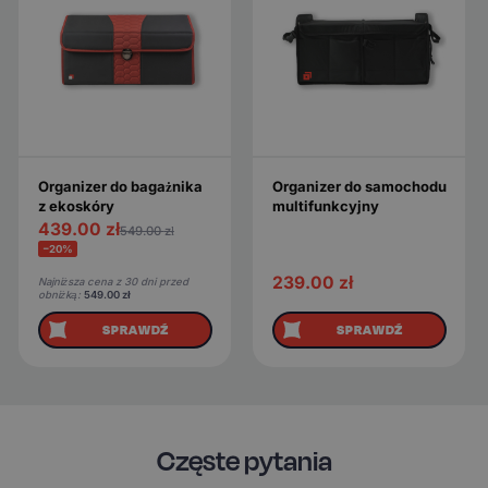
Organizer do bagażnika
Organizer do samochodu
z ekoskóry
multifunkcyjny
439.00
zł
549.00
zł
−20%
239.00
zł
Najniższa cena z 30 dni przed
obniżką:
549.00
zł
SPRAWDŹ
SPRAWDŹ
Częste pytania